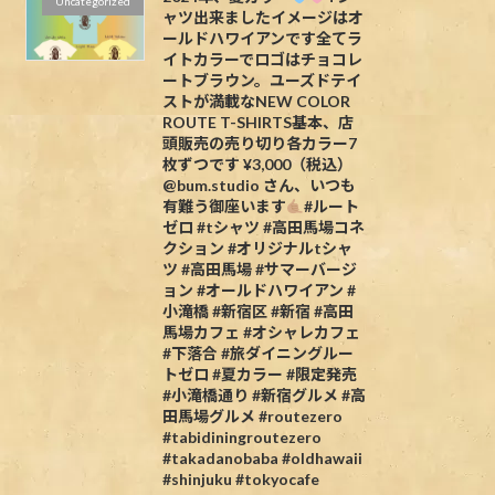
Uncategorized
ャツ出来ましたイメージはオ
ールドハワイアンです全てラ
イトカラーでロゴはチョコレ
ートブラウン。ユーズドテイ
ストが満載なNEW COLOR
ROUTE T-SHIRTS基本、店
頭販売の売り切り各カラー7
枚ずつです ¥3,000（税込）
@bum.studio さん、いつも
有難う御座います
#ルート
ゼロ #tシャツ #高田馬場コネ
クション #オリジナルtシャ
ツ #高田馬場 #サマーバージ
ョン #オールドハワイアン #
小滝橋 #新宿区 #新宿 #高田
馬場カフェ #オシャレカフェ
#下落合 #旅ダイニングルー
トゼロ #夏カラー #限定発売
#小滝橋通り #新宿グルメ #高
田馬場グルメ #routezero
#tabidiningroutezero
#takadanobaba #oldhawaii
#shinjuku #tokyocafe