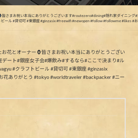
更
新
日
時
皆さまお祝い本当にありがとうございます#routezero#dining#隠れ家ダイニ
:
 #貸切可 #東銀座 #ginzasix #freewifi #newopen #follow #followme #likes #