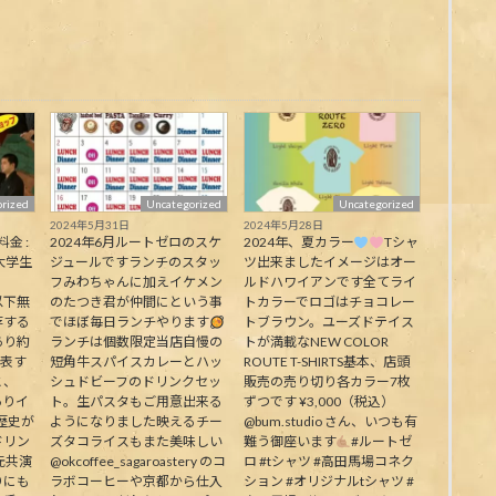
rized
Uncategorized
Uncategorized
2024年5月31日
2024年5月28日
料金 :
2024年6月ルートゼロのスケ
2024年、夏カラー
Tシャ
大学生
ジュールですランチのスタッ
ツ出来ましたイメージはオー
フみわちゃんに加えイケメン
ルドハワイアンです全てライ
下無
のたつき君が仲間にという事
トカラーでロゴはチョコレー
存する
でほぼ毎日ランチやります
トブラウン。ユーズドテイス
あり約
ランチは個数限定当店自慢の
トが満載なNEW COLOR
代表す
短角牛スパイスカレーとハッ
ROUTE T-SHIRTS基本、店頭
と、
シュドビーフのドリンクセッ
販売の売り切り各カラー7枚
ありイ
ト。生パスタもご用意出来る
ずつです ¥3,000（税込）
歴史が
ようになりました映えるチー
@bum.studio さん、いつも有
ドリン
ズタコライスもまた美味しい
難う御座います
#ルートゼ
元共演
@okcoffee_sagaroastery のコ
ロ #tシャツ #高田馬場コネク
りにも
ラボコーヒーや京都から仕入
ション #オリジナルtシャツ #