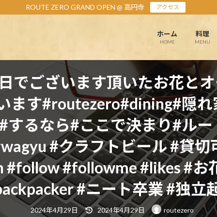
ROUTE ZERO GRAND OPEN @ 高円寺
アクセス
ホーム
料理
HOME
MENU
金曜日でございます頂いたお花と
#routezero#dining
#するなら#ここで決まり#ルート
eer #wagyu #クラフトビール #貸切可
en #follow #followme #like
er #backpacker #ニート卒業
最
2024年4月29日
2024年4月29日
routezero
終