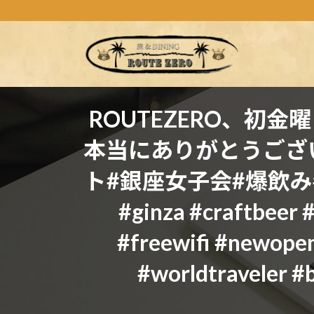
コ
ナ
ン
ビ
テ
ゲ
ン
ー
ツ
シ
へ
ョ
ス
ン
ROUTEZERO、初
キ
に
本当にありがとうございます
ッ
移
プ
動
ト#銀座女子会#爆飲み
#ginza #craftb
#freewifi #newop
#worldtravel