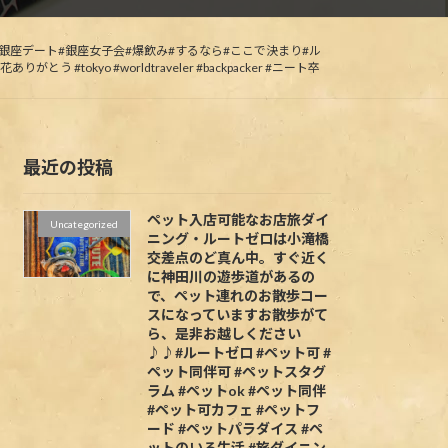
ング#銀座デート#銀座女子会#爆飲み#するなら#ここで決まり#ル
お花ありがとう #tokyo #worldtraveler #backpacker #ニート卒
最近の投稿
ペット入店可能なお店旅ダイ
Uncategorized
ニング・ルートゼロは小滝橋
交差点のど真ん中。すぐ近く
に神田川の遊歩道があるの
で、ペット連れのお散歩コー
スになっていますお散歩がて
ら、是非お越しください
♪♪#ルートゼロ #ペット可 #
ペット同伴可 #ペットスタグ
ラム #ペットok #ペット同伴
#ペット可カフェ #ペットフ
ード #ペットパラダイス #ペ
ットのいる生活 #旅ダイニン