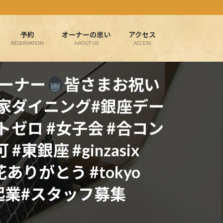
予約
オーナーの思い
アクセス
RESERVATION
ABOUT US
ACCESS
オーナー
皆さまお祝い
#隠れ家ダイニング#銀座デー
ゼロ #女子会 #合コン
 #東銀座 #ginzasix
s #お花ありがとう #tokyo
 #独立起業#スタッフ募集