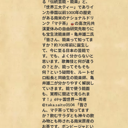
る「伝統芸能・能楽」と、
「世界三大ティー」でありイ
ンカ帝国以前1000年の歴史
がある南米のナショナルドリ
ンク「マテ茶」
の高次元共
演夏休みの自由研究先取りに
も宝生流能楽師・亀井雄二氏
「皆さん、能楽って知ってま
すか？約700年前に誕生し
て、今に至る日本の芸能で
す。でも、よく分からないと
思います。歌舞伎と何が違う
の？とか、能ってそもそも
何？という疑問を、ルートゼ
ロ船長と同級生の能楽師、亀
井雄二が分かりやすく解説し
ていきます。能で使う能面
も、実際に間近で見られま
す！」69ヶ国世界一周者
@taka.saito0104 「皆さ
ん、マテ茶って知ってます
か？飲むサラダとも神々の飲
み物とも称される南米原産の
お茶です。ボンビージャとい