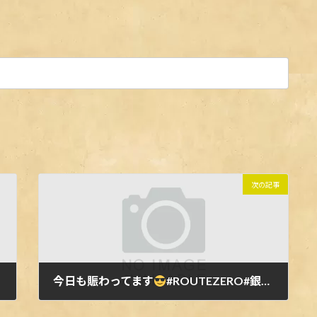
次の記事
今日も賑わってます
#ROUTEZERO#銀座#パリピ#フォトジェニック#爆飲み #bar #follow #followme #like#ルートゼロ #旅ダイニング #friends #ginza #party #ニューオープン#2017 #東銀座 #バー#貸切可 #newopen #ginza#tokyo #lol #ご来店お待ちしております #wagyu #ローストビーフ丼#広島牡蠣 #freewifi#肉バル#hotspot#スタッフ募集
2024年4月29日