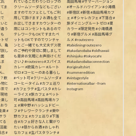
二氏
れているこだわりシロップの
高田馬場 #サマーバージョン
ってま
クリームソーダなどもござい
#オールドハワイアン #小滝橋
生し
ますのでカフェとしてもご利
#新宿区 #新宿 #高田馬場カフ
能で
用して頂けます♪お酒も全て
ェ #オシャレカフェ #下落合 #
ないと
お出しできますカウンターの
旅ダイニングルートゼロ #夏
が違う
席にはコンセントもあるので
カラー #限定発売 #小滝橋通
そも
テレワークもOKですまたペ
り #新宿グルメ #高田馬場グ
ートゼ
ットもOKですのでワンチャ
ルメ #routezero
師、亀
ンとご一緒でも大丈夫デス夜
#tabidiningroutezero
解説し
のご予約や貸切に関しまして
#takadanobaba #oldhawaii
能面
も是非お気軽にお声掛けくだ
#shinjuku #tokyocafe
れま
さい♪#routezero #スパイス
#takadanobabaconnection
者
カレー #欧風カレー #ルート
#originaltshirt
皆さん、
ゼロ #コーヒーのある暮らし
#summeredition
か？飲
#ペット可 #クリームソーダ #
#vintagestyle
み物と
コーヒータイム #カフェ巡り
#internationalbar - from
お茶で
#カフェラテ #生パスタ #カレ
Instagram
う現地
ーライス #旅カフェ #ペット
を楽し
可 #高田馬場 #高田馬場カフ
ており
ェ #東中野 #ハッシュドビー
楽 #
フ #テレワークランチ #東中
むサラ
野カフェ #カフェ巡り #下落
してる
合 #カフェ好きな人と繋がり
の芸能
たい #昼からお酒 #おしゃれ
古 #
なカフェ #生パスタランチ #