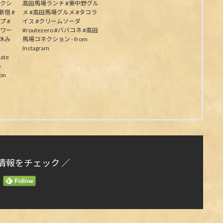
ネクシ
高田馬場ランチ #東中野グル
新宿 #
メ #高田馬場グルメ #タコラ
プ #
イス #クリームソーダ
パワー
#routezero #ババコネ #高田
夏休み
馬場コネクション - from
Instagram
ate
e
on
情報をチェック ／