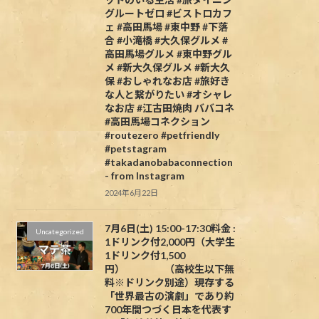
グルートゼロ #ビストロカフ
ェ #高田馬場 #東中野 #下落
合 #小滝橋 #大久保グルメ #
高田馬場グルメ #東中野グル
メ #新大久保グルメ #新大久
保 #おしゃれなお店 #旅好き
な人と繋がりたい #オシャレ
なお店 #江古田焼肉 ババコネ
#高田馬場コネクション
#routezero #petfriendly
#petstagram
#takadanobabaconnection
- from Instagram
2024年6月22日
7月6日(土) 15:00-17:30料金 :
Uncategorized
1ドリンク付2,000円（大学生
1ドリンク付1,500
円） （高校生以下無
料※ドリンク別途）現存する
「世界最古の演劇」であり約
700年間つづく日本を代表す