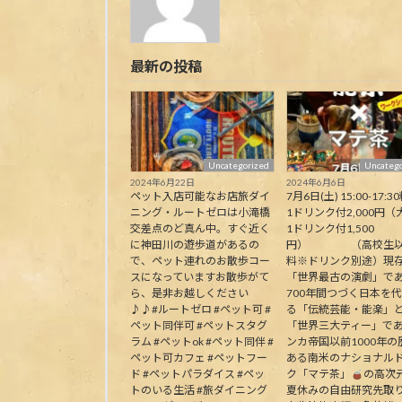
最新の投稿
Uncategorized
Uncatego
2024年6月22日
2024年6月6日
ペット入店可能なお店旅ダイ
7月6日(土) 15:00-17:30
ニング・ルートゼロは小滝橋
1ドリンク付2,000円（
交差点のど真ん中。すぐ近く
1ドリンク付1,500
に神田川の遊歩道があるの
円） （高校生以
で、ペット連れのお散歩コー
料※ドリンク別途）現
スになっていますお散歩がて
「世界最古の演劇」で
ら、是非お越しください
700年間つづく日本を
♪♪#ルートゼロ #ペット可 #
る「伝統芸能・能楽」
ペット同伴可 #ペットスタグ
「世界三大ティー」で
ラム #ペットok #ペット同伴 #
ンカ帝国以前1000年の
ペット可カフェ #ペットフー
ある南米のナショナル
ド #ペットパラダイス #ペッ
ク「マテ茶」
の高次
トのいる生活 #旅ダイニング
夏休みの自由研究先取