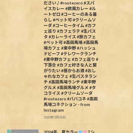
ださい♪#routezero #スパ
イスカレー #欧風カレー #ル
ートゼロ #コーヒーのある暮
らし #ペット可 #クリームソ
ーダ #コーヒータイム #カフ
ェ巡り #カフェラテ #生パス
タ #カレーライス #旅カフェ
#ペット可 #高田馬場 #高田馬
場カフェ #東中野 #ハッシュ
ドビーフ #テレワークランチ
#東中野カフェ #カフェ巡り #
下落合 #カフェ好きな人と繋
がりたい #昼からお酒 #おし
ゃれなカフェ #生パスタラン
チ #高田馬場ランチ #東中野
グルメ #高田馬場グルメ #タ
コライス #クリームソーダ
#routezero #ババコネ #高田
馬場コネクション - from
Instagram
2024年5月31日
2024年、夏カラー
Tシ