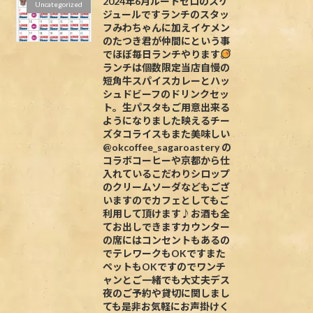
2024年6月ルートゼロのスケ
Uncategorized
ジュールですランチのスタッ
フみわちゃんに加えイケメン
のたつき君が仲間にという事
でほぼ毎日ランチやります
ランチは個数限定当店自慢の
短角牛スパイスカレーとハッ
シュドビーフのドリンクセッ
ト。生パスタもご用意出来る
ようになりました映えるチー
ズタコライスもまた美味しい
@okcoffee_sagaroastery の
コラボコーヒーや京都から仕
入れているこだわりシロップ
のクリームソーダなどもござ
いますのでカフェとしてもご
利用して頂けます♪お酒も全
てお出しできますカウンター
の席にはコンセントもあるの
でテレワークもOKですまた
ペットもOKですのでワンチ
ャンとご一緒でも大丈夫デス
夜のご予約や貸切に関しまし
ても是非お気軽にお声掛けく