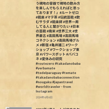
う現地の容器で現地の飲み方
を楽しんでもらえればと思っ
ております！」#ルートゼロ
#能楽 #マテ茶 #伝統芸能 #飲
むサラダ #能楽師 #世界一周
してる人と繋がりたい #日本
の芸能 #南米 #世界三大 #世
界最古 #高田馬場 #高田馬場
コネクション #高田馬場グル
メ #新宿 #亀井雄二 #ワーク
ショップ #ワークショップ東
京 #パワースポット #ババコ
ネ #夏休みの研究
#routezero #takadanobaba
#yerbamate
#tedelparaguay #temate
#takadanobabaconnection
#nougaku #japantravel
#worldtraveler - from
Instagram
2024年6月6日