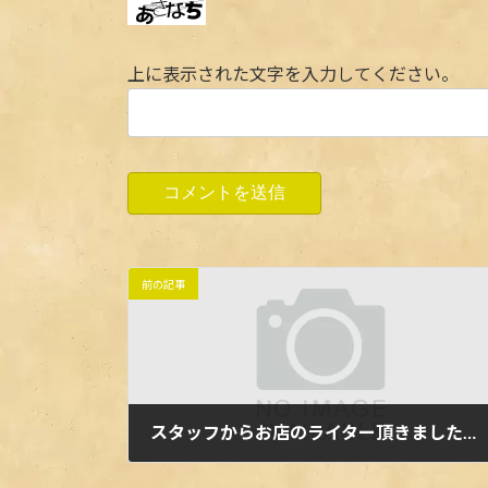
上に表示された文字を入力してください。
前の記事
スタッフからお店のライター頂きました！！ありがとうございます！先着２００名様です #Repost @gr_talflo_la with @repostapp・・・お店にプレゼント♡先着200名さま#ルートゼロ#ROUTEZERO#銀座#ginza#新橋#shinbashi#有楽町#テキーラ#tequila#ライター#オーナーへ#うちらからの#プレゼント##みのりはオレンジマン
2024年4月29日