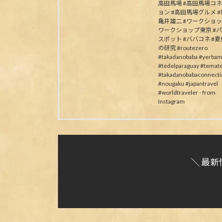
高田馬場 #高田馬場コ
ョン #高田馬場グルメ #
亀井雄二 #ワークショッ
ワークショップ東京 #
スポット #ババコネ #
の研究 #routezero
#takadanobaba #yerbam
#tedelparaguay #temat
#takadanobabaconnecti
#nougaku #japantravel
#worldtraveler - from
Instagram
＼ 最新