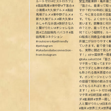
ルートゼロ #ビストロカフェ
宝生流能楽師・亀井雄
#高田馬場 #東中野 #下落合 #
「皆さん、能楽って知
小滝橋 #大久保グルメ #高田
すか？約700年前に誕
馬場グルメ #東中野グルメ #
て、今に至る日本の芸
新大久保グルメ #新大久保 #
す。でも、よく分から
おしゃれなお店 #旅好きな人
思います。歌舞伎と何
と繋がりたい #オシャレなお
の？とか、能ってそも
店 #江古田焼肉 ババコネ #高
何？という疑問を、ル
田馬場コネクション
ロ船長と同級生の能楽
#routezero #petfriendly
井雄二が分かりやすく
#petstagram
ていきます。能で使う
#takadanobabaconnection -
も、実際に間近で見ら
from Instagram
す！」69ヶ国世界一周
@taka.saito0104 「
マテ茶って知ってます
むサラダとも神々の飲
も称される南米原産の
す。ボンビージャとい
の容器で現地の飲み方
んでもらえればと思っ
ます！」#ルートゼロ #能
マテ茶 #伝統芸能 #飲
ダ #能楽師 #世界一周
人と繋がりたい #日本
#南米 #世界三大 #世界最