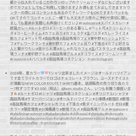
都から仕入れているこだわりシロップのクリームソーダなどもございます
のでカフェとしてもご利用して頂けます♪お酒も全てお出しできますカウ
ンターの席にはコンセントもあるのでテレワークもOKですまたペットも
OKですのでワンチャンとご一緒でも大丈夫デス夜のご予約や貸切に関し
ましても是非お気軽にお声掛けください♪#routezero #スパイスカレー #
欧風カレー #ルートゼロ #コーヒーのある暮らし #ペット可 #クリームソー
ダ #コーヒータイム #カフェ巡り #カフェラテ #生パスタ #カレーライス #
旅カフェ #ペット可 #高田馬場 #高田馬場カフェ #東中野 #ハッシュドビー
フ #テレワークランチ #東中野カフェ #カフェ巡り #下落合 #カフェ好きな
人と繋がりたい #昼からお酒 #おしゃれなカフェ #生パスタランチ #高田馬
場ランチ #東中野グルメ #高田馬場グルメ #タコライス #クリームソーダ
#routezero #ババコネ #高田馬場コネクション - from Instagram
2024年、夏カラー
Tシャツ出来ましたイメージはオールドハワイアン
です全てライトカラーでロゴはチョコレートブラウン。ユーズドテイスト
が満載なNEW COLOR ROUTE T-SHIRTS基本、店頭販売の売り切り各カラ
ー7枚ずつです ¥3,000（税込） @bum.studio さん、いつも有難う御座いま
す
#ルートゼロ #tシャツ #高田馬場コネクション #オリジナルtシャツ #
高田馬場 #サマーバージョン #オールドハワイアン #小滝橋 #新宿区 #新宿
#高田馬場カフェ #オシャレカフェ #下落合 #旅ダイニングルートゼロ #夏
カラー #限定発売 #小滝橋通り #新宿グルメ #高田馬場グルメ #routezero
#tabidiningroutezero #takadanobaba #oldhawaii #shinjuku #tokyocafe
#takadanobabaconnection #originaltshirt #summeredition #vintagestyle
#internationalbar - from Instagram