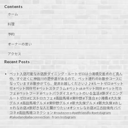
Contents
ホーム
料理
予約
オーナーの思い
アクセス
Recent Posts
ペット入店可能なお店旅ダイニング・ルートゼロは小滝橋交差点のど真ん
中。すぐ近くに神田川の遊歩道があるので、ペット連れのお散歩コースに
なっていますお散歩がてら、是非お越しください♪♪#ルートゼロ #ペット
可 #ペット同伴可 #ペットスタグラム #ペットok #ペット同伴 #ペット可カ
フェ #ペットフード #ペットパラダイス #ペットのいる生活 #旅ダイニング
ルートゼロ #ビストロカフェ #高田馬場 #東中野 #下落合 #小滝橋 #大久保
グルメ #高田馬場グルメ #東中野グルメ #新大久保グルメ #新大久保 #おし
ゃれなお店 #旅好きな人と繋がりたい #オシャレなお店 #江古田焼肉 ババ
コネ #高田馬場コネクション #routezero #petfriendly #petstagram
#takadanobabaconnection - from Instagram