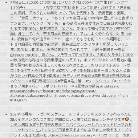
7月6日(土) 15:00-17:30料金 : 1ドリンク付2,000円（大学生1ドリンク付
1,500円） （高校生以下無料※ドリンク別途）現存する「世界最
古の演劇」であり約700年間つづく日本を代表する「伝統芸能・能楽」
と、「世界三大ティー」でありインカ帝国以前1000年の歴史がある南米の
ナショナルドリンク「マテ茶」
の高次元共演夏休みの自由研究先取りに
も宝生流能楽師・亀井雄二氏「皆さん、能楽って知ってますか？約700年
前に誕生して、今に至る日本の芸能です。でも、よく分からないと思いま
す。歌舞伎と何が違うの？とか、能ってそもそも何？という疑問を、ルー
トゼロ船長と同級生の能楽師、亀井雄二が分かりやすく解説していきま
す。能で使う能面も、実際に間近で見られます！」69ヶ国世界一周者
@taka.saito0104 「皆さん、マテ茶って知ってますか？飲むサラダとも神々
の飲み物とも称される南米原産のお茶です。ボンビージャという現地の容
器で現地の飲み方を楽しんでもらえればと思っております！」#ルートゼ
ロ #能楽 #マテ茶 #伝統芸能 #飲むサラダ #能楽師 #世界一周してる人と繋
がりたい #日本の芸能 #南米 #世界三大 #世界最古 #高田馬場 #高田馬場コ
ネクション #高田馬場グルメ #新宿 #亀井雄二 #ワークショップ #ワークシ
ョップ東京 #パワースポット #ババコネ #夏休みの研究 #routezero
#takadanobaba #yerbamate #tedelparaguay #temate
#takadanobabaconnection #nougaku #japantravel #worldtraveler - from
Instagram
2024年6月ルートゼロのスケジュールですランチのスタッフみわちゃんに
加えイケメンのたつき君が仲間にという事でほぼ毎日ランチやります
ラ
ンチは個数限定当店自慢の短角牛スパイスカレーとハッシュドビーフのド
リンクセット。生パスタもご用意出来るようになりました映えるチーズタ
コライスもまた美味しい @okcoffee_sagaroastery のコラボコーヒーや京