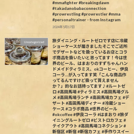
#mmafighter #breakingdawn
#takadanobabaconnection
#prowrestling #prowrestler #mma
#personaltrainer - from Instagram
2024年5月17日
旅ダイニング・ルートゼロです️店に冷蔵
Uncategorized
ショーケースが届きましたそこでご近所
でデザートなどを扱っているお店とコラ
ボ商品を扱いたいと思ってます！今は世
界のビール、はまおりのすずちゃんハン
ドメイドティラミス、okコーヒー、伊良
コーラ…が入ってます笑「こんな商品作
ってるんですけど扱って貰えません
か？」的なお話待ってます♪#ルートゼ
ロ #高田馬場 #ティラミス #高田馬場グル
メ #高田馬場ランチ #高田馬場カフェ #デ
ザート #高田馬場ディナー #冷蔵ショー
ケース #コラボ商品 #世界のビール
#okcoffee #伊良コーラ #はまおり #旅ダ
イニングルートゼロ #ビストロカフェ #
テイクアウト #高田馬場コネクション #
新宿区 #新宿 #新宿カフェ #手作りスイー