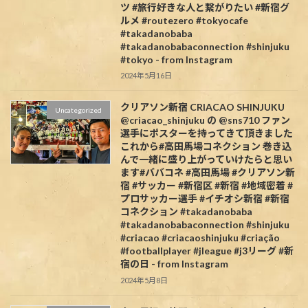
ツ #旅行好きな人と繋がりたい #新宿グ
ルメ #routezero #tokyocafe
#takadanobaba
#takadanobabaconnection #shinjuku
#tokyo - from Instagram
2024年5月16日
クリアソン新宿 CRIACAO SHINJUKU
Uncategorized
@criacao_shinjuku の @sns710 ファン
選手にポスターを持ってきて頂きました️
これから#高田馬場コネクション 巻き込
んで一緒に盛り上がっていけたらと思い
ます#ババコネ #高田馬場 #クリアソン新
宿 #サッカー #新宿区 #新宿 #地域密着 #
プロサッカー選手 #イチオシ新宿 #新宿
コネクション #takadanobaba
#takadanobabaconnection #shinjuku
#criacao #criacaoshinjuku #criação
#footballplayer #jleague #j3リーグ #新
宿の日 - from Instagram
2024年5月8日