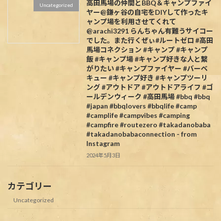
高田馬場の仲間とBBQ＆キャンプファイ
Uncategorized
ヤー@鎌ヶ谷の自宅をDIYして作ったキ
ャンプ場を利用させてくれて
@arachi3291 らんちゃん有難うサイコー
でした。また行くぜぃ#ルートゼロ #高田
馬場コネクション #キャンプ #キャンプ
飯 #キャンプ場 #キャンプ好きな人と繋
がりたい #キャンプファイヤー #バーベ
キュー #キャンプ好き #キャンプツーリ
ング #アウトドア #アウトドアライフ #ゴ
ールデンウィーク #高田馬場 #bbq #bbq
#japan #bbqlovers #bbqlife #camp
#camplife #campvibes #camping
#campfire #routezero #takadanobaba
#takadanobabaconnection - from
Instagram
2024年5月3日
カテゴリー
Uncategorized