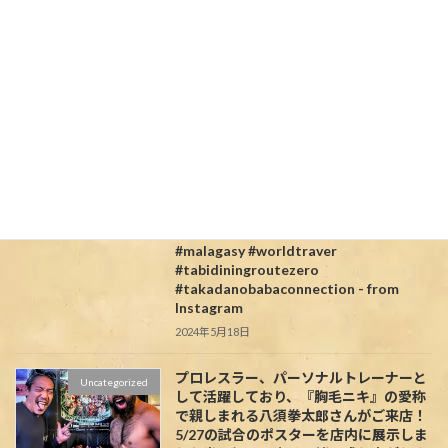
年前自分が旅をしていた時を思い出させ
てくれる楽しい旅の記録をありがとう#
ルートゼロ #世界一周 #旅好きな人と繋
がりたい #高田馬場 #マダガスカル #小滝
橋 #ダイニングバー #旅ダイニングルー
トゼロ #バースデーソング #バースデープ
レゼント #誕生日 #誕生日サプライズ #誕
生日プレゼント #マダガスカル旅行 #ア
フリカ #高田馬場コネクション
#routezero #takadanobaba
#birthdaysurprise #birthdaysong
#madagascar #worldtrip #honeymoon
#funtotrip #africatravel #genic_travel
#malagasy #worldtraver
#tabidiningroutezero
#takadanobabaconnection - from
Instagram
2024年5月18日
プロレスラー、パーソナルトレーナーと
Uncategorized
して活躍しており、『胸毛ニキ』の愛称
で親しまれる八須拳太郎さんがご来店！
5/27の試合のポスターを店内に展示しま