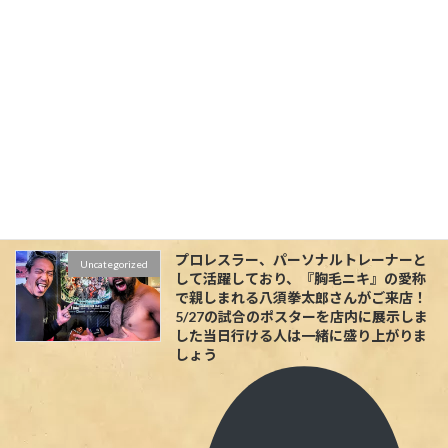
生日プレゼント #マダガスカル旅行 #ア
フリカ #高田馬場コネクション
#routezero #takadanobaba
#birthdaysurprise #birthdaysong
#madagascar #worldtrip #honeymoon
#funtotrip #africatravel #genic_travel
#malagasy #worldtraver
#tabidiningroutezero
#takadanobabaconnection - from
Instagram
2024年5月18日
プロレスラー、パーソナルトレーナーと
Uncategorized
して活躍しており、『胸毛ニキ』の愛称
で親しまれる八須拳太郎さんがご来店！
5/27の試合のポスターを店内に展示しま
した当日行ける人は一緒に盛り上がりま
しょう