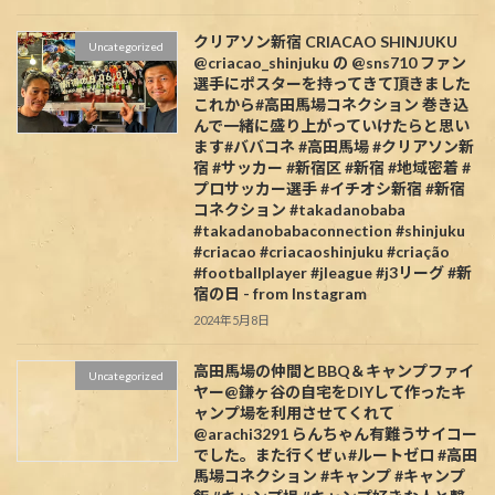
クリアソン新宿 CRIACAO SHINJUKU
Uncategorized
@criacao_shinjuku の @sns710 ファン
選手にポスターを持ってきて頂きました️
これから#高田馬場コネクション 巻き込
んで一緒に盛り上がっていけたらと思い
ます#ババコネ #高田馬場 #クリアソン新
宿 #サッカー #新宿区 #新宿 #地域密着 #
プロサッカー選手 #イチオシ新宿 #新宿
コネクション #takadanobaba
#takadanobabaconnection #shinjuku
#criacao #criacaoshinjuku #criação
#footballplayer #jleague #j3リーグ #新
宿の日 - from Instagram
2024年5月8日
高田馬場の仲間とBBQ＆キャンプファイ
Uncategorized
ヤー@鎌ヶ谷の自宅をDIYして作ったキ
ャンプ場を利用させてくれて
@arachi3291 らんちゃん有難うサイコー
でした。また行くぜぃ#ルートゼロ #高田
馬場コネクション #キャンプ #キャンプ