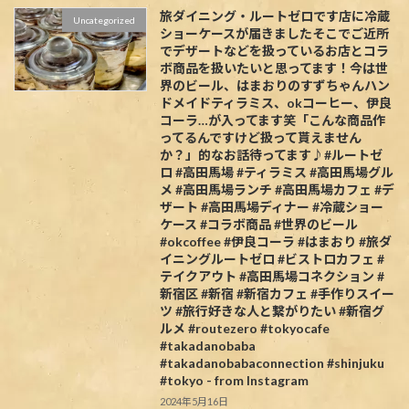
旅ダイニング・ルートゼロです️店に冷蔵
Uncategorized
ショーケースが届きましたそこでご近所
でデザートなどを扱っているお店とコラ
ボ商品を扱いたいと思ってます！今は世
界のビール、はまおりのすずちゃんハン
ドメイドティラミス、okコーヒー、伊良
コーラ…が入ってます笑「こんな商品作
ってるんですけど扱って貰えません
か？」的なお話待ってます♪#ルートゼ
ロ #高田馬場 #ティラミス #高田馬場グル
メ #高田馬場ランチ #高田馬場カフェ #デ
ザート #高田馬場ディナー #冷蔵ショー
ケース #コラボ商品 #世界のビール
#okcoffee #伊良コーラ #はまおり #旅ダ
イニングルートゼロ #ビストロカフェ #
テイクアウト #高田馬場コネクション #
新宿区 #新宿 #新宿カフェ #手作りスイー
ツ #旅行好きな人と繋がりたい #新宿グ
ルメ #routezero #tokyocafe
#takadanobaba
#takadanobabaconnection #shinjuku
#tokyo - from Instagram
2024年5月16日