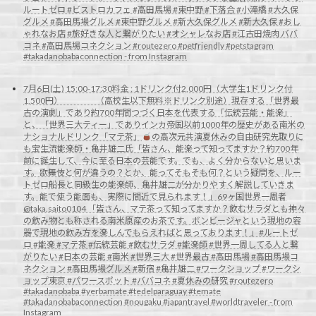
ルートゼロ #ビストロカフェ #高田馬場 #東中野 #下落合 #小滝橋 #大久保
グルメ #高田馬場グルメ #東中野グルメ #新大久保グルメ #新大久保 #おし
ゃれなお店 #旅好きな人と繋がりたい #オシャレなお店 #江古田焼肉 ババ
コネ #高田馬場コネクション #routezero #petfriendly #petstagram
#takadanobabaconnection - from Instagram
7月6日(土) 15:00-17:30料金 : 1ドリンク付2,000円（大学生1ドリンク付
1,500円） （高校生以下無料※ドリンク別途）現存する「世界最
古の演劇」であり約700年間つづく日本を代表する「伝統芸能・能楽」
と、「世界三大ティー」でありインカ帝国以前1000年の歴史がある南米の
ナショナルドリンク「マテ茶」
の高次元共演夏休みの自由研究先取りに
も宝生流能楽師・亀井雄二氏「皆さん、能楽って知ってますか？約700年
前に誕生して、今に至る日本の芸能です。でも、よく分からないと思いま
す。歌舞伎と何が違うの？とか、能ってそもそも何？という疑問を、ルー
トゼロ船長と同級生の能楽師、亀井雄二が分かりやすく解説していきま
す。能で使う能面も、実際に間近で見られます！」69ヶ国世界一周者
@taka.saito0104 「皆さん、マテ茶って知ってますか？飲むサラダとも神々
の飲み物とも称される南米原産のお茶です。ボンビージャという現地の容
器で現地の飲み方を楽しんでもらえればと思っております！」#ルートゼ
ロ #能楽 #マテ茶 #伝統芸能 #飲むサラダ #能楽師 #世界一周してる人と繋
がりたい #日本の芸能 #南米 #世界三大 #世界最古 #高田馬場 #高田馬場コ
ネクション #高田馬場グルメ #新宿 #亀井雄二 #ワークショップ #ワークシ
ョップ東京 #パワースポット #ババコネ #夏休みの研究 #routezero
#takadanobaba #yerbamate #tedelparaguay #temate
#takadanobabaconnection #nougaku #japantravel #worldtraveler - from
Instagram