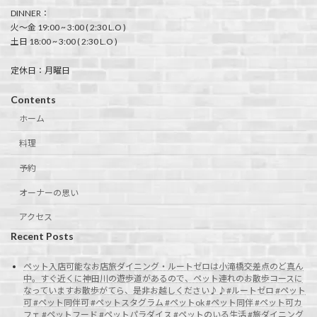
DINNER：
火〜金 19:00 ~ 3:00 ( 2:30 L.O )
土日 18:00 ~ 3:00 ( 2:30 L.O )
定休日：月曜日
Contents
ホーム
料理
予約
オーナーの思い
アクセス
Recent Posts
ペット入店可能なお店旅ダイニング・ルートゼロは小滝橋交差点のど真ん
中。すぐ近くに神田川の遊歩道があるので、ペット連れのお散歩コースに
なっていますお散歩がてら、是非お越しください♪♪#ルートゼロ #ペット
可 #ペット同伴可 #ペットスタグラム #ペットok #ペット同伴 #ペット可カ
フェ #ペットフード #ペットパラダイス #ペットのいる生活 #旅ダイニング