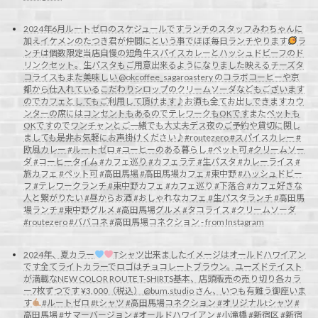
2024年6月ルートゼロのスケジュールですランチのスタッフみわちゃんに
加えイケメンのたつき君が仲間にという事でほぼ毎日ランチやります
ラ
ンチは個数限定当店自慢の短角牛スパイスカレーとハッシュドビーフのド
リンクセット。生パスタもご用意出来るようになりました映えるチーズタ
コライスもまた美味しい @okcoffee_sagaroastery のコラボコーヒーや京
都から仕入れているこだわりシロップのクリームソーダなどもございます
のでカフェとしてもご利用して頂けます♪お酒も全てお出しできますカウ
ンターの席にはコンセントもあるのでテレワークもOKですまたペットも
OKですのでワンチャンとご一緒でも大丈夫デス夜のご予約や貸切に関し
ましても是非お気軽にお声掛けください♪#routezero #スパイスカレー #
欧風カレー #ルートゼロ #コーヒーのある暮らし #ペット可 #クリームソー
ダ #コーヒータイム #カフェ巡り #カフェラテ #生パスタ #カレーライス #
旅カフェ #ペット可 #高田馬場 #高田馬場カフェ #東中野 #ハッシュドビー
フ #テレワークランチ #東中野カフェ #カフェ巡り #下落合 #カフェ好きな
人と繋がりたい #昼からお酒 #おしゃれなカフェ #生パスタランチ #高田馬
場ランチ #東中野グルメ #高田馬場グルメ #タコライス #クリームソーダ
#routezero #ババコネ #高田馬場コネクション - from Instagram
2024年、夏カラー
Tシャツ出来ましたイメージはオールドハワイアン
です全てライトカラーでロゴはチョコレートブラウン。ユーズドテイスト
が満載なNEW COLOR ROUTE T-SHIRTS基本、店頭販売の売り切り各カラ
ー7枚ずつです ¥3,000（税込） @bum.studio さん、いつも有難う御座いま
す
#ルートゼロ #tシャツ #高田馬場コネクション #オリジナルtシャツ #
高田馬場 #サマーバージョン #オールドハワイアン #小滝橋 #新宿区 #新宿