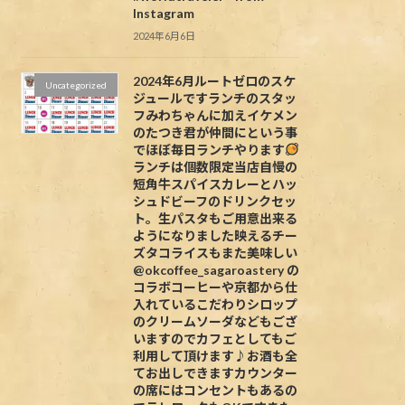
Instagram
2024年6月6日
2024年6月ルートゼロのスケ
Uncategorized
ジュールですランチのスタッ
フみわちゃんに加えイケメン
のたつき君が仲間にという事
でほぼ毎日ランチやります
ランチは個数限定当店自慢の
短角牛スパイスカレーとハッ
シュドビーフのドリンクセッ
ト。生パスタもご用意出来る
ようになりました映えるチー
ズタコライスもまた美味しい
@okcoffee_sagaroastery の
コラボコーヒーや京都から仕
入れているこだわりシロップ
のクリームソーダなどもござ
いますのでカフェとしてもご
利用して頂けます♪お酒も全
てお出しできますカウンター
の席にはコンセントもあるの