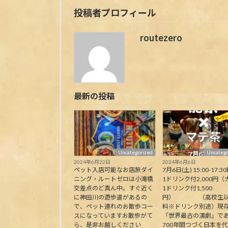
投稿者プロフィール
routezero
最新の投稿
Uncategorized
Uncatego
2024年6月22日
2024年6月6日
ペット入店可能なお店旅ダイ
7月6日(土) 15:00-17:30
ニング・ルートゼロは小滝橋
1ドリンク付2,000円（
交差点のど真ん中。すぐ近く
1ドリンク付1,500
に神田川の遊歩道があるの
円） （高校生以
で、ペット連れのお散歩コー
料※ドリンク別途）現
スになっていますお散歩がて
「世界最古の演劇」で
ら、是非お越しください
700年間つづく日本を