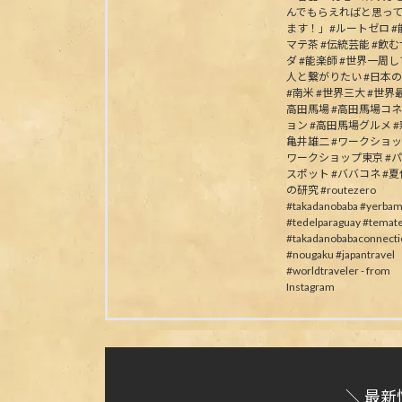
んでもらえればと思っ
ます！」#ルートゼロ #能
マテ茶 #伝統芸能 #飲
ダ #能楽師 #世界一周
人と繋がりたい #日本
#南米 #世界三大 #世界最
高田馬場 #高田馬場コ
ョン #高田馬場グルメ #
亀井雄二 #ワークショッ
ワークショップ東京 #
スポット #ババコネ #
の研究 #routezero
#takadanobaba #yerbam
#tedelparaguay #temat
#takadanobabaconnecti
#nougaku #japantravel
#worldtraveler - from
Instagram
＼ 最新