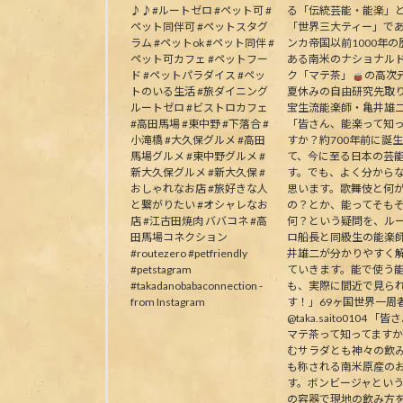
♪♪#ルートゼロ #ペット可 #
る「伝統芸能・能楽」
ペット同伴可 #ペットスタグ
「世界三大ティー」で
ラム #ペットok #ペット同伴 #
ンカ帝国以前1000年の
ペット可カフェ #ペットフー
ある南米のナショナル
ド #ペットパラダイス #ペッ
ク「マテ茶」
の高次
トのいる生活 #旅ダイニング
夏休みの自由研究先取
ルートゼロ #ビストロカフェ
宝生流能楽師・亀井雄
#高田馬場 #東中野 #下落合 #
「皆さん、能楽って知
小滝橋 #大久保グルメ #高田
すか？約700年前に誕
馬場グルメ #東中野グルメ #
て、今に至る日本の芸
新大久保グルメ #新大久保 #
す。でも、よく分から
おしゃれなお店 #旅好きな人
思います。歌舞伎と何
と繋がりたい #オシャレなお
の？とか、能ってそも
店 #江古田焼肉 ババコネ #高
何？という疑問を、ル
田馬場コネクション
ロ船長と同級生の能楽
#routezero #petfriendly
井雄二が分かりやすく
#petstagram
ていきます。能で使う
#takadanobabaconnection -
も、実際に間近で見ら
from Instagram
す！」69ヶ国世界一周
@taka.saito0104 「
マテ茶って知ってます
むサラダとも神々の飲
も称される南米原産の
す。ボンビージャとい
の容器で現地の飲み方