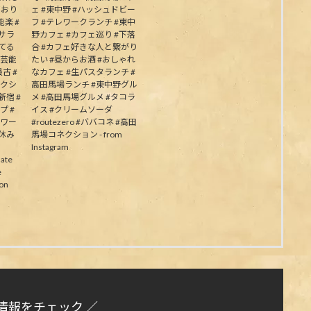
ており
ェ #東中野 #ハッシュドビー
楽 #
フ #テレワークランチ #東中
むサラ
野カフェ #カフェ巡り #下落
してる
合 #カフェ好きな人と繋がり
の芸能
たい #昼からお酒 #おしゃれ
古 #
なカフェ #生パスタランチ #
ネクシ
高田馬場ランチ #東中野グル
新宿 #
メ #高田馬場グルメ #タコラ
プ #
イス #クリームソーダ
パワー
#routezero #ババコネ #高田
夏休み
馬場コネクション - from
Instagram
ate
e
on
情報をチェック ／