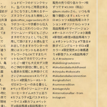
と、
シュドビーフのドリンクセッ
販売の売り切り各カラー7枚
ありイ
ト。生パスタもご用意出来る
ずつです ¥3,000（税込）
歴史が
ようになりました映えるチー
@bum.studio さん、いつも有
ドリン
ズタコライスもまた美味しい
難う御座います
#ルートゼ
元共演
@okcoffee_sagaroastery のコ
ロ #tシャツ #高田馬場コネク
りにも
ラボコーヒーや京都から仕入
ション #オリジナルtシャツ #
二氏
れているこだわりシロップの
高田馬場 #サマーバージョン
ってま
クリームソーダなどもござい
#オールドハワイアン #小滝橋
生し
ますのでカフェとしてもご利
#新宿区 #新宿 #高田馬場カフ
能で
用して頂けます♪お酒も全て
ェ #オシャレカフェ #下落合 #
ないと
お出しできますカウンターの
旅ダイニングルートゼロ #夏
が違う
席にはコンセントもあるので
カラー #限定発売 #小滝橋通
そも
テレワークもOKですまたペ
り #新宿グルメ #高田馬場グ
ートゼ
ットもOKですのでワンチャ
ルメ #routezero
師、亀
ンとご一緒でも大丈夫デス夜
#tabidiningroutezero
解説し
のご予約や貸切に関しまして
#takadanobaba #oldhawaii
能面
も是非お気軽にお声掛けくだ
#shinjuku #tokyocafe
れま
さい♪#routezero #スパイス
#takadanobabaconnection
者
カレー #欧風カレー #ルート
#originaltshirt
皆さん、
ゼロ #コーヒーのある暮らし
#summeredition
か？飲
#ペット可 #クリームソーダ #
#vintagestyle
み物と
コーヒータイム #カフェ巡り
#internationalbar - from
お茶で
#カフェラテ #生パスタ #カレ
Instagram
う現地
ーライス #旅カフェ #ペット
を楽し
可 #高田馬場 #高田馬場カフ