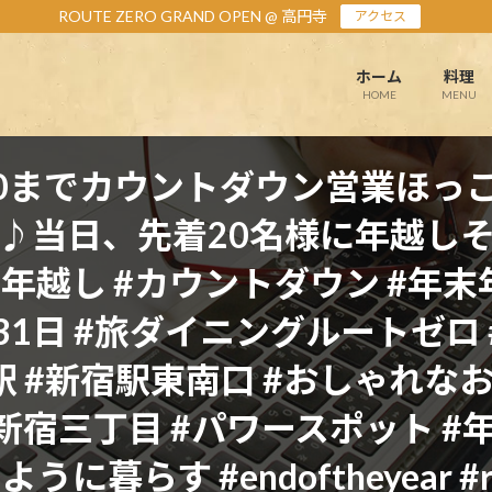
ROUTE ZERO GRAND OPEN @ 高円寺
アクセス
ホーム
料理
HOME
MENU
0-翌4:30までカウントダウン営業
♪当日、先着20名様に年越し
#年越し #カウントダウン #年末
月31日 #旅ダイニングルートゼロ 
駅 #新宿駅東南口 #おしゃれな
#新宿三丁目 #パワースポット #
らす #endoftheyear #rout