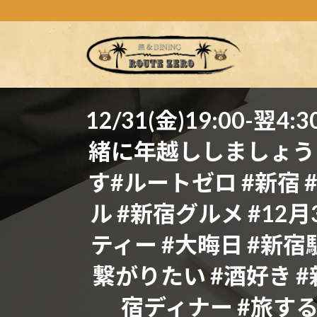
コ
ナ
ン
ビ
テ
ゲ
ン
ー
ツ
シ
へ
ョ
ス
ン
12/31(金)19:0
キ
に
緒に年越ししましょう
ッ
移
プ
動
す#ルートゼロ #新宿 
ル #新宿グルメ #12
ティー #大晦日 #新宿
繋がりたい #酒好き 
宿ディナー #旅するように暮