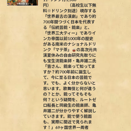
円） （高校生以下無
料※ドリンク別途）現存する
「世界最古の演劇」であり約
700年間つづく日本を代表す
る「伝統芸能・能楽」と、
「世界三大ティー」でありイ
ンカ帝国以前1000年の歴史
がある南米のナショナルドリ
ンク「マテ茶」
の高次元共
演夏休みの自由研究先取りに
も宝生流能楽師・亀井雄二氏
「皆さん、能楽って知ってま
すか？約700年前に誕生し
て、今に至る日本の芸能で
す。でも、よく分からないと
思います。歌舞伎と何が違う
の？とか、能ってそもそも
何？という疑問を、ルートゼ
ロ船長と同級生の能楽師、亀
井雄二が分かりやすく解説し
ていきます。能で使う能面
も、実際に間近で見られま
す！」69ヶ国世界一周者