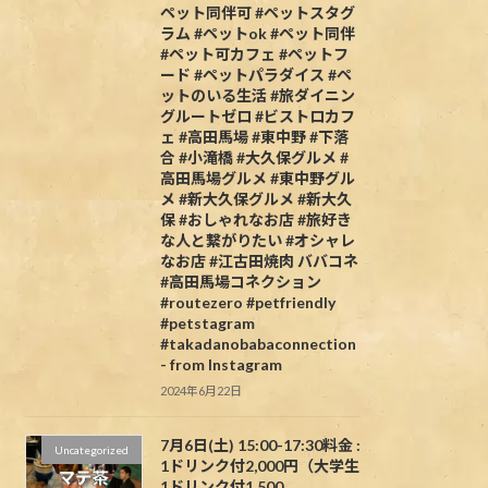
ペット同伴可 #ペットスタグ
ラム #ペットok #ペット同伴
#ペット可カフェ #ペットフ
ード #ペットパラダイス #ペ
ットのいる生活 #旅ダイニン
グルートゼロ #ビストロカフ
ェ #高田馬場 #東中野 #下落
合 #小滝橋 #大久保グルメ #
高田馬場グルメ #東中野グル
メ #新大久保グルメ #新大久
保 #おしゃれなお店 #旅好き
な人と繋がりたい #オシャレ
なお店 #江古田焼肉 ババコネ
#高田馬場コネクション
#routezero #petfriendly
#petstagram
#takadanobabaconnection
- from Instagram
2024年6月22日
7月6日(土) 15:00-17:30料金 :
Uncategorized
1ドリンク付2,000円（大学生
1ドリンク付1,500