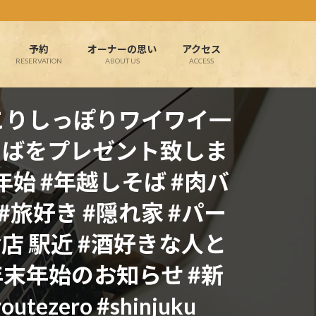
予約
オーナーの思い
アクセス
RESERVATION
ABOUT US
ACCESS
ほっこりしっぽりワイワイ一
そばをプレゼント致しま
年始 #年越しそば #肉バ
#旅好き #隠れ家 #パー
お店 駅近 #酒好きな人と
年末年始のお知らせ #新
ezero #shinjuku