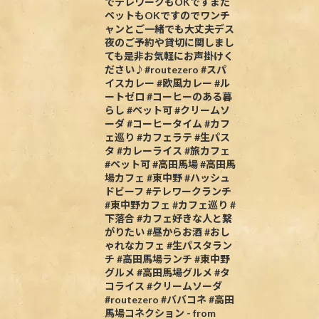
でテレワークもOKですまた
ペットもOKですのでワンチ
ャンとご一緒でも大丈夫デス
夜のご予約や貸切に関しまし
ても是非お気軽にお声掛けく
ださい♪#routezero #スパ
イスカレー #欧風カレー #ル
ートゼロ #コーヒーのある暮
らし #ペット可 #クリームソ
ーダ #コーヒータイム #カフ
ェ巡り #カフェラテ #生パス
タ #カレーライス #旅カフェ
#ペット可 #高田馬場 #高田馬
場カフェ #東中野 #ハッシュ
ドビーフ #テレワークランチ
#東中野カフェ #カフェ巡り #
下落合 #カフェ好きな人と繋
がりたい #昼からお酒 #おし
ゃれなカフェ #生パスタラン
チ #高田馬場ランチ #東中野
グルメ #高田馬場グルメ #タ
コライス #クリームソーダ
#routezero #ババコネ #高田
馬場コネクション - from