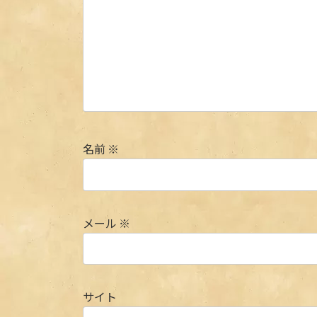
名前
※
メール
※
サイト