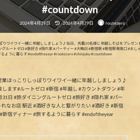
#countdown
最
2024年4月29日
2024年4月29日
routezero
終
更
新
日
時
こりしっぽりワイワイ一緒に年越ししましょう♪当日、先着20名様に年越しそばをプレゼント
:
ニングルートゼロ #旅好き #隠れ家 #パーティー #大晦日 #新宿駅 #新宿駅東南口 #お
#endoftheyear #routezero #shinjuku #countdown