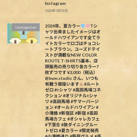
Instagram
2024年5月31日
2024年、夏カラー
Tシ
Uncategorized
ャツ出来ましたイメージはオ
ールドハワイアンです全てラ
イトカラーでロゴはチョコレ
ートブラウン。ユーズドテイ
ストが満載なNEW COLOR
ROUTE T-SHIRTS基本、店
頭販売の売り切り各カラー7
枚ずつです ¥3,000（税込）
@bum.studio さん、いつも
有難う御座います
#ルート
ゼロ #tシャツ #高田馬場コネ
クション #オリジナルtシャ
ツ #高田馬場 #サマーバージ
ョン #オールドハワイアン #
小滝橋 #新宿区 #新宿 #高田
馬場カフェ #オシャレカフェ
#下落合 #旅ダイニングルー
トゼロ #夏カラー #限定発売
#小滝橋通り #新宿グルメ #高