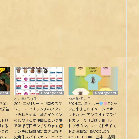
rized
Uncategorized
Uncategorized
2024年5月31日
2024年5月28日
料金 :
2024年6月ルートゼロのスケ
2024年、夏カラー
Tシャ
大学生
ジュールですランチのスタッ
ツ出来ましたイメージはオー
フみわちゃんに加えイケメン
ルドハワイアンです全てライ
下無
のたつき君が仲間にという事
トカラーでロゴはチョコレー
存する
でほぼ毎日ランチやります
トブラウン。ユーズドテイス
あり約
ランチは個数限定当店自慢の
トが満載なNEW COLOR
代表す
短角牛スパイスカレーとハッ
ROUTE T-SHIRTS基本、店頭