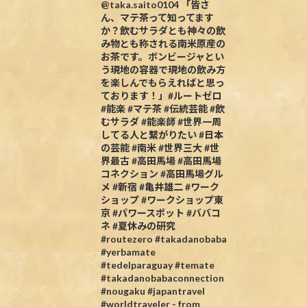
@taka.saito0104 「皆さ
ん、マテ茶って知ってます
か？飲むサラダとも神々の飲
み物とも称される南米原産の
お茶です。ボンビージャとい
う現地の容器で現地の飲み方
を楽しんでもらえればと思っ
ております！」#ルートゼロ
#能楽 #マテ茶 #伝統芸能 #飲
むサラダ #能楽師 #世界一周
してる人と繋がりたい #日本
の芸能 #南米 #世界三大 #世
界最古 #高田馬場 #高田馬場
コネクション #高田馬場グル
メ #新宿 #亀井雄二 #ワーク
ショップ #ワークショップ東
京 #パワースポット #ババコ
ネ #夏休みの研究
#routezero #takadanobaba
#yerbamate
#tedelparaguay #temate
#takadanobabaconnection
#nougaku #japantravel
#worldtraveler - from