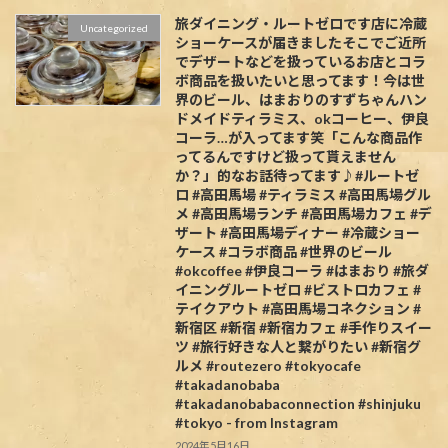
旅ダイニング・ルートゼロです️店に冷蔵
Uncategorized
ショーケースが届きましたそこでご近所
でデザートなどを扱っているお店とコラ
ボ商品を扱いたいと思ってます！今は世
界のビール、はまおりのすずちゃんハン
ドメイドティラミス、okコーヒー、伊良
コーラ…が入ってます笑「こんな商品作
ってるんですけど扱って貰えません
か？」的なお話待ってます♪#ルートゼ
ロ #高田馬場 #ティラミス #高田馬場グル
メ #高田馬場ランチ #高田馬場カフェ #デ
ザート #高田馬場ディナー #冷蔵ショー
ケース #コラボ商品 #世界のビール
#okcoffee #伊良コーラ #はまおり #旅ダ
イニングルートゼロ #ビストロカフェ #
テイクアウト #高田馬場コネクション #
新宿区 #新宿 #新宿カフェ #手作りスイー
ツ #旅行好きな人と繋がりたい #新宿グ
ルメ #routezero #tokyocafe
#takadanobaba
#takadanobabaconnection #shinjuku
#tokyo - from Instagram
2024年5月16日