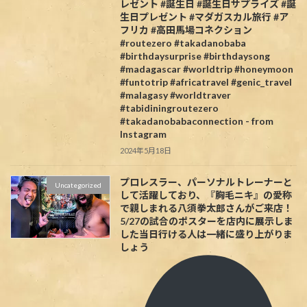
レゼント #誕生日 #誕生日サプライズ #誕
生日プレゼント #マダガスカル旅行 #ア
フリカ #高田馬場コネクション
#routezero #takadanobaba
#birthdaysurprise #birthdaysong
#madagascar #worldtrip #honeymoon
#funtotrip #africatravel #genic_travel
#malagasy #worldtraver
#tabidiningroutezero
#takadanobabaconnection - from
Instagram
2024年5月18日
プロレスラー、パーソナルトレーナーと
Uncategorized
して活躍しており、『胸毛ニキ』の愛称
で親しまれる八須拳太郎さんがご来店！
5/27の試合のポスターを店内に展示しま
した当日行ける人は一緒に盛り上がりま
しょう