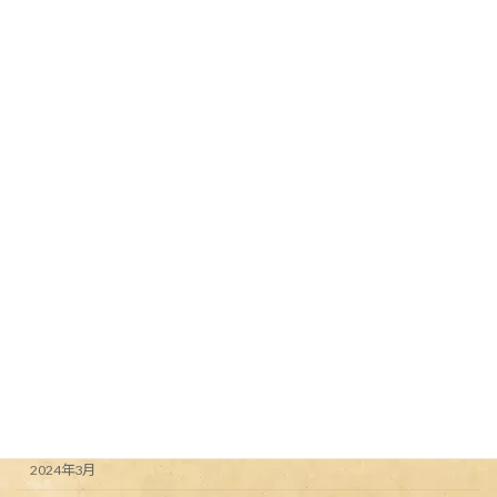
ールデンウィーク #高田馬場 #bbq #bbq
#japan #bbqlovers #bbqlife #camp
#camplife #campvibes #camping
#campfire #routezero #takadanobaba
#takadanobabaconnection - from
Instagram
2024年5月3日
カテゴリー
Uncategorized
アーカイブ
2024年6月
2024年5月
2024年4月
2024年3月