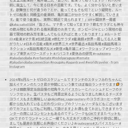
も宝生流能楽師・亀井雄二氏「皆さん、能楽って知ってますか？約700年
前に誕生して、今に至る日本の芸能です。でも、よく分からないと思いま
す。歌舞伎と何が違うの？とか、能ってそもそも何？という疑問を、ルー
トゼロ船長と同級生の能楽師、亀井雄二が分かりやすく解説していきま
す。能で使う能面も、実際に間近で見られます！」69ヶ国世界一周者
@taka.saito0104 「皆さん、マテ茶って知ってますか？飲むサラダとも神々
の飲み物とも称される南米原産のお茶です。ボンビージャという現地の容
器で現地の飲み方を楽しんでもらえればと思っております！」#ルートゼ
ロ #能楽 #マテ茶 #伝統芸能 #飲むサラダ #能楽師 #世界一周してる人と繋
がりたい #日本の芸能 #南米 #世界三大 #世界最古 #高田馬場 #高田馬場コ
ネクション #高田馬場グルメ #新宿 #亀井雄二 #ワークショップ #ワークシ
ョップ東京 #パワースポット #ババコネ #夏休みの研究 #routezero
#takadanobaba #yerbamate #tedelparaguay #temate
#takadanobabaconnection #nougaku #japantravel #worldtraveler - from
Instagram
2024年6月ルートゼロのスケジュールですランチのスタッフみわちゃんに
加えイケメンのたつき君が仲間にという事でほぼ毎日ランチやります
ラ
ンチは個数限定当店自慢の短角牛スパイスカレーとハッシュドビーフのド
リンクセット。生パスタもご用意出来るようになりました映えるチーズタ
コライスもまた美味しい @okcoffee_sagaroastery のコラボコーヒーや京
都から仕入れているこだわりシロップのクリームソーダなどもございます
のでカフェとしてもご利用して頂けます♪お酒も全てお出しできますカウ
ンターの席にはコンセントもあるのでテレワークもOKですまたペットも
OKですのでワンチャンとご一緒でも大丈夫デス夜のご予約や貸切に関し
ましても是非お気軽にお声掛けください♪#routezero #スパイスカレー #