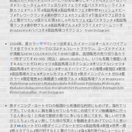
欧風カレー #ルートゼロ #コーヒーのある暮らし #ペット可 #クリームソー
ダ #コーヒータイム #カフェ巡り #カフェラテ #生パスタ #カレーライス #
旅カフェ #ペット可 #高田馬場 #高田馬場カフェ #東中野 #ハッシュドビー
フ #テレワークランチ #東中野カフェ #カフェ巡り #下落合 #カフェ好きな
人と繋がりたい #昼からお酒 #おしゃれなカフェ #生パスタランチ #高田馬
場ランチ #東中野グルメ #高田馬場グルメ #タコライス #クリームソーダ
#routezero #ババコネ #高田馬場コネクション - from Instagram
2024年、夏カラー
Tシャツ出来ましたイメージはオールドハワイアン
です全てライトカラーでロゴはチョコレートブラウン。ユーズドテイスト
が満載なNEW COLOR ROUTE T-SHIRTS基本、店頭販売の売り切り各カラ
ー7枚ずつです ¥3,000（税込） @bum.studio さん、いつも有難う御座いま
す
#ルートゼロ #tシャツ #高田馬場コネクション #オリジナルtシャツ #
高田馬場 #サマーバージョン #オールドハワイアン #小滝橋 #新宿区 #新宿
#高田馬場カフェ #オシャレカフェ #下落合 #旅ダイニングルートゼロ #夏
カラー #限定発売 #小滝橋通り #新宿グルメ #高田馬場グルメ #routezero
#tabidiningroutezero #takadanobaba #oldhawaii #shinjuku #tokyocafe
#takadanobabaconnection #originaltshirt #summeredition #vintagestyle
#internationalbar - from Instagram
旅ダイニング・ルートゼロの船頭から
刺激的な円安にもめげず、海外でリ
ア充している友人に胸を踊らせている今日この頃ですマジ結構海外に行っ
てる人多いな！と改めて旅好き周りに多いなと感じてます。悔しいので負
けじとちょいちょい旅してた頃の写真とか動画をまたあげていこうと思い
ます
#ルートゼロ #旅ダイニングルートゼロ #高田馬場 #新宿 #世界一周
#旅スタグラム #旅行好きな人と繋がりたい #海 #海外旅行 #ニューカレド