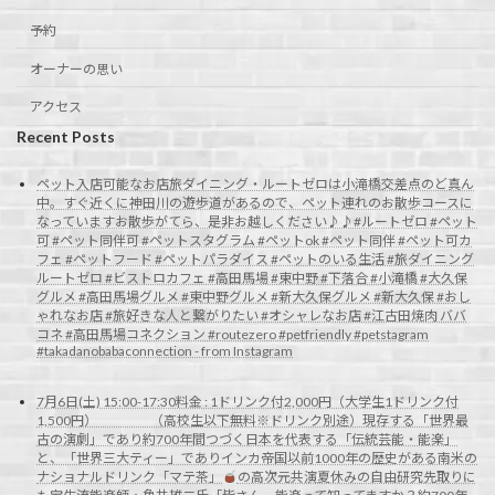
予約
オーナーの思い
アクセス
Recent Posts
ペット入店可能なお店旅ダイニング・ルートゼロは小滝橋交差点のど真ん
中。すぐ近くに神田川の遊歩道があるので、ペット連れのお散歩コースに
なっていますお散歩がてら、是非お越しください♪♪#ルートゼロ #ペット
可 #ペット同伴可 #ペットスタグラム #ペットok #ペット同伴 #ペット可カ
フェ #ペットフード #ペットパラダイス #ペットのいる生活 #旅ダイニング
ルートゼロ #ビストロカフェ #高田馬場 #東中野 #下落合 #小滝橋 #大久保
グルメ #高田馬場グルメ #東中野グルメ #新大久保グルメ #新大久保 #おし
ゃれなお店 #旅好きな人と繋がりたい #オシャレなお店 #江古田焼肉 ババ
コネ #高田馬場コネクション #routezero #petfriendly #petstagram
#takadanobabaconnection - from Instagram
7月6日(土) 15:00-17:30料金 : 1ドリンク付2,000円（大学生1ドリンク付
1,500円） （高校生以下無料※ドリンク別途）現存する「世界最
古の演劇」であり約700年間つづく日本を代表する「伝統芸能・能楽」
と、「世界三大ティー」でありインカ帝国以前1000年の歴史がある南米の
ナショナルドリンク「マテ茶」
の高次元共演夏休みの自由研究先取りに