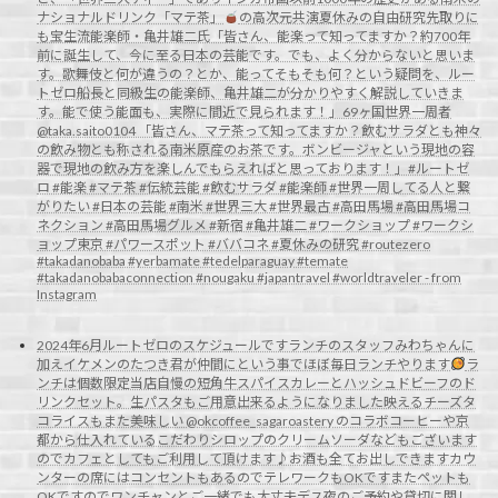
ナショナルドリンク「マテ茶」
の高次元共演夏休みの自由研究先取りに
も宝生流能楽師・亀井雄二氏「皆さん、能楽って知ってますか？約700年
前に誕生して、今に至る日本の芸能です。でも、よく分からないと思いま
す。歌舞伎と何が違うの？とか、能ってそもそも何？という疑問を、ルー
トゼロ船長と同級生の能楽師、亀井雄二が分かりやすく解説していきま
す。能で使う能面も、実際に間近で見られます！」69ヶ国世界一周者
@taka.saito0104 「皆さん、マテ茶って知ってますか？飲むサラダとも神々
の飲み物とも称される南米原産のお茶です。ボンビージャという現地の容
器で現地の飲み方を楽しんでもらえればと思っております！」#ルートゼ
ロ #能楽 #マテ茶 #伝統芸能 #飲むサラダ #能楽師 #世界一周してる人と繋
がりたい #日本の芸能 #南米 #世界三大 #世界最古 #高田馬場 #高田馬場コ
ネクション #高田馬場グルメ #新宿 #亀井雄二 #ワークショップ #ワークシ
ョップ東京 #パワースポット #ババコネ #夏休みの研究 #routezero
#takadanobaba #yerbamate #tedelparaguay #temate
#takadanobabaconnection #nougaku #japantravel #worldtraveler - from
Instagram
2024年6月ルートゼロのスケジュールですランチのスタッフみわちゃんに
加えイケメンのたつき君が仲間にという事でほぼ毎日ランチやります
ラ
ンチは個数限定当店自慢の短角牛スパイスカレーとハッシュドビーフのド
リンクセット。生パスタもご用意出来るようになりました映えるチーズタ
コライスもまた美味しい @okcoffee_sagaroastery のコラボコーヒーや京
都から仕入れているこだわりシロップのクリームソーダなどもございます
のでカフェとしてもご利用して頂けます♪お酒も全てお出しできますカウ
ンターの席にはコンセントもあるのでテレワークもOKですまたペットも
OKですのでワンチャンとご一緒でも大丈夫デス夜のご予約や貸切に関し