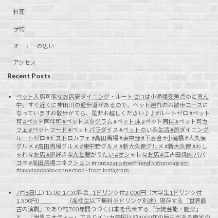
料理
予約
オーナーの思い
アクセス
Recent Posts
ペット入店可能なお店旅ダイニング・ルートゼロは小滝橋交差点のど真ん
中。すぐ近くに神田川の遊歩道があるので、ペット連れのお散歩コースに
なっていますお散歩がてら、是非お越しください♪♪#ルートゼロ #ペット
可 #ペット同伴可 #ペットスタグラム #ペットok #ペット同伴 #ペット可カ
フェ #ペットフード #ペットパラダイス #ペットのいる生活 #旅ダイニング
ルートゼロ #ビストロカフェ #高田馬場 #東中野 #下落合 #小滝橋 #大久保
グルメ #高田馬場グルメ #東中野グルメ #新大久保グルメ #新大久保 #おし
ゃれなお店 #旅好きな人と繋がりたい #オシャレなお店 #江古田焼肉 ババ
コネ #高田馬場コネクション #routezero #petfriendly #petstagram
#takadanobabaconnection - from Instagram
7月6日(土) 15:00-17:30料金 : 1ドリンク付2,000円（大学生1ドリンク付
1,500円） （高校生以下無料※ドリンク別途）現存する「世界最
古の演劇」であり約700年間つづく日本を代表する「伝統芸能・能楽」
と、「世界三大ティー」でありインカ帝国以前1000年の歴史がある南米の