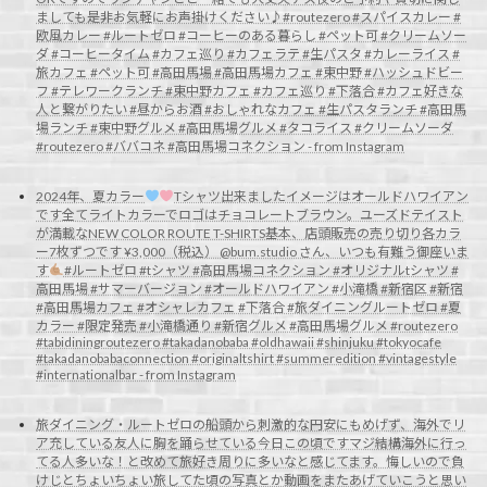
ましても是非お気軽にお声掛けください♪#routezero #スパイスカレー #
欧風カレー #ルートゼロ #コーヒーのある暮らし #ペット可 #クリームソー
ダ #コーヒータイム #カフェ巡り #カフェラテ #生パスタ #カレーライス #
旅カフェ #ペット可 #高田馬場 #高田馬場カフェ #東中野 #ハッシュドビー
フ #テレワークランチ #東中野カフェ #カフェ巡り #下落合 #カフェ好きな
人と繋がりたい #昼からお酒 #おしゃれなカフェ #生パスタランチ #高田馬
場ランチ #東中野グルメ #高田馬場グルメ #タコライス #クリームソーダ
#routezero #ババコネ #高田馬場コネクション - from Instagram
2024年、夏カラー
Tシャツ出来ましたイメージはオールドハワイアン
です全てライトカラーでロゴはチョコレートブラウン。ユーズドテイスト
が満載なNEW COLOR ROUTE T-SHIRTS基本、店頭販売の売り切り各カラ
ー7枚ずつです ¥3,000（税込） @bum.studio さん、いつも有難う御座いま
す
#ルートゼロ #tシャツ #高田馬場コネクション #オリジナルtシャツ #
高田馬場 #サマーバージョン #オールドハワイアン #小滝橋 #新宿区 #新宿
#高田馬場カフェ #オシャレカフェ #下落合 #旅ダイニングルートゼロ #夏
カラー #限定発売 #小滝橋通り #新宿グルメ #高田馬場グルメ #routezero
#tabidiningroutezero #takadanobaba #oldhawaii #shinjuku #tokyocafe
#takadanobabaconnection #originaltshirt #summeredition #vintagestyle
#internationalbar - from Instagram
旅ダイニング・ルートゼロの船頭から
刺激的な円安にもめげず、海外でリ
ア充している友人に胸を踊らせている今日この頃ですマジ結構海外に行っ
てる人多いな！と改めて旅好き周りに多いなと感じてます。悔しいので負
けじとちょいちょい旅してた頃の写真とか動画をまたあげていこうと思い