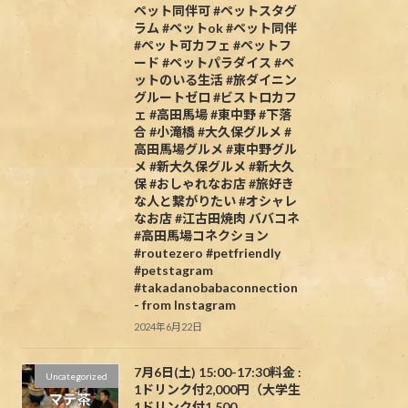
ペット同伴可 #ペットスタグ
ラム #ペットok #ペット同伴
#ペット可カフェ #ペットフ
ード #ペットパラダイス #ペ
ットのいる生活 #旅ダイニン
グルートゼロ #ビストロカフ
ェ #高田馬場 #東中野 #下落
合 #小滝橋 #大久保グルメ #
高田馬場グルメ #東中野グル
メ #新大久保グルメ #新大久
保 #おしゃれなお店 #旅好き
な人と繋がりたい #オシャレ
なお店 #江古田焼肉 ババコネ
#高田馬場コネクション
#routezero #petfriendly
#petstagram
#takadanobabaconnection
- from Instagram
2024年6月22日
7月6日(土) 15:00-17:30料金 :
Uncategorized
1ドリンク付2,000円（大学生
1ドリンク付1,500