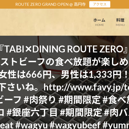
ROUTE ZERO GRAND OPEN @ 高円寺
アクセス
ホーム
料理
HOME
MENU
BI✕DINING ROUTE ZE
ーストビーフの食べ放題が楽しめ
性は666円、男性は1,333
http://www.favy.jp/top
ビーフ #肉祭り #期間限定 #食べ放
銀座六丁目 #期間限定 #肉バル #ro
aneat #wagyu #wagyubeef #yum