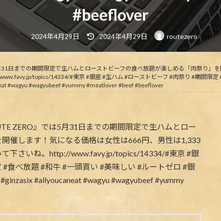
#beeflover
最
2024年4月29日
2024年4月29日
routezero
終
更
新
日
時
O』では5月31日までの期間限定で生ハムとローストビーフの食べ放題が楽しめる「肉祭り」
:
avy.jp/topics/14334/#東京 #銀座 #生ハム #ローストビーフ #肉祭り #期間
t #wagyu #wagyubeef #yummy #meatlover #beef #beeflover