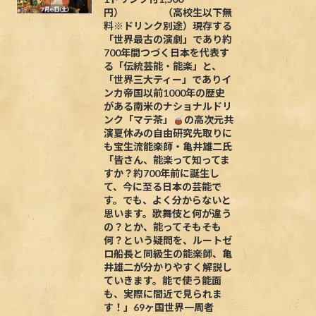
円） （高校生以下無
料※ドリンク別途）現存する
「世界最古の演劇」であり約
700年間つづく日本を代表す
る「伝統芸能・能楽」と、
「世界三大ティー」でありイ
ンカ帝国以前1000年の歴史
がある南米のナショナルドリ
ンク「マテ茶」
の高次元共
演夏休みの自由研究先取りに
も宝生流能楽師・亀井雄二氏
「皆さん、能楽って知ってま
すか？約700年前に誕生し
て、今に至る日本の芸能で
す。でも、よく分からないと
思います。歌舞伎と何が違う
の？とか、能ってそもそも
何？という疑問を、ルートゼ
ロ船長と同級生の能楽師、亀
井雄二が分かりやすく解説し
ていきます。能で使う能面
も、実際に間近で見られま
す！」69ヶ国世界一周者