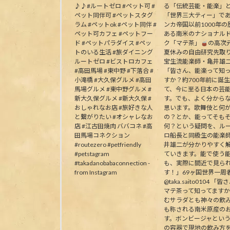
♪♪#ルートゼロ #ペット可 #
る「伝統芸能・能楽」
ペット同伴可 #ペットスタグ
「世界三大ティー」で
ラム #ペットok #ペット同伴 #
ンカ帝国以前1000年の
ペット可カフェ #ペットフー
ある南米のナショナル
ド #ペットパラダイス #ペッ
ク「マテ茶」
の高次
トのいる生活 #旅ダイニング
夏休みの自由研究先取
ルートゼロ #ビストロカフェ
宝生流能楽師・亀井雄
#高田馬場 #東中野 #下落合 #
「皆さん、能楽って知
小滝橋 #大久保グルメ #高田
すか？約700年前に誕
馬場グルメ #東中野グルメ #
て、今に至る日本の芸
新大久保グルメ #新大久保 #
す。でも、よく分から
おしゃれなお店 #旅好きな人
思います。歌舞伎と何
と繋がりたい #オシャレなお
の？とか、能ってそも
店 #江古田焼肉 ババコネ #高
何？という疑問を、ル
田馬場コネクション
ロ船長と同級生の能楽
#routezero #petfriendly
井雄二が分かりやすく
#petstagram
ていきます。能で使う
#takadanobabaconnection -
も、実際に間近で見ら
from Instagram
す！」69ヶ国世界一周
@taka.saito0104 「
マテ茶って知ってます
むサラダとも神々の飲
も称される南米原産の
す。ボンビージャとい
の容器で現地の飲み方