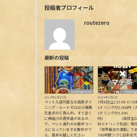
投稿者プロフィール
routezero
最新の投稿
Uncategorized
Uncatego
2024年6月22日
2024年6月6日
ペット入店可能なお店旅ダイ
7月6日(土) 15:00-17:30
ニング・ルートゼロは小滝橋
1ドリンク付2,000円（
交差点のど真ん中。すぐ近く
1ドリンク付1,500
に神田川の遊歩道があるの
円） （高校生以
で、ペット連れのお散歩コー
料※ドリンク別途）現
スになっていますお散歩がて
「世界最古の演劇」で
ら、是非お越しください
700年間つづく日本を