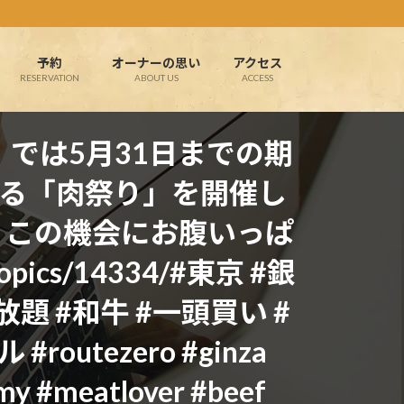
予約
オーナーの思い
アクセス
RESERVATION
ABOUT US
ACCESS
RO』では5月31日までの期
る「肉祭り」を開催し
円！この機会にお腹いっぱ
ics/14334/#東京 #銀
題 #和牛 #一頭買い #
utezero #ginza
my #meatlover #beef