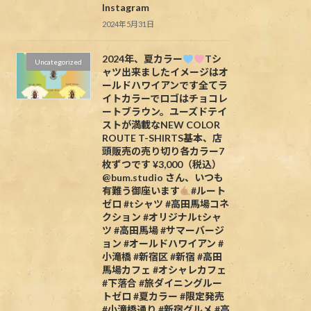
Instagram
2024年5月31日
2024年、夏カラー
Tシ
Uncategorized
ャツ出来ましたイメージはオ
ールドハワイアンです全てラ
イトカラーでロゴはチョコレ
ートブラウン。ユーズドテイ
ストが満載なNEW COLOR
ROUTE T-SHIRTS基本、店
頭販売の売り切り各カラー7
枚ずつです ¥3,000（税込）
@bum.studio さん、いつも
有難う御座います
#ルート
ゼロ #tシャツ #高田馬場コネ
クション #オリジナルtシャ
ツ #高田馬場 #サマーバージ
ョン #オールドハワイアン #
小滝橋 #新宿区 #新宿 #高田
馬場カフェ #オシャレカフェ
#下落合 #旅ダイニングルー
トゼロ #夏カラー #限定発売
#小滝橋通り #新宿グルメ #高