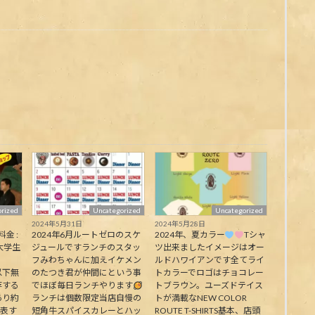
rized
Uncategorized
Uncategorized
2024年5月31日
2024年5月28日
料金 :
2024年6月ルートゼロのスケ
2024年、夏カラー
Tシャ
大学生
ジュールですランチのスタッ
ツ出来ましたイメージはオー
フみわちゃんに加えイケメン
ルドハワイアンです全てライ
下無
のたつき君が仲間にという事
トカラーでロゴはチョコレー
存する
でほぼ毎日ランチやります
トブラウン。ユーズドテイス
あり約
ランチは個数限定当店自慢の
トが満載なNEW COLOR
代表す
短角牛スパイスカレーとハッ
ROUTE T-SHIRTS基本、店頭