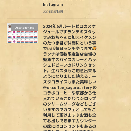
Instagram
2024年6月6日
2024年6月ルートゼロのスケ
Uncategorized
ジュールですランチのスタッ
フみわちゃんに加えイケメン
のたつき君が仲間にという事
でほぼ毎日ランチやります
ランチは個数限定当店自慢の
短角牛スパイスカレーとハッ
シュドビーフのドリンクセッ
ト。生パスタもご用意出来る
ようになりました映えるチー
ズタコライスもまた美味しい
@okcoffee_sagaroastery の
コラボコーヒーや京都から仕
入れているこだわりシロップ
のクリームソーダなどもござ
いますのでカフェとしてもご
利用して頂けます♪お酒も全
てお出しできますカウンター
の席にはコンセントもあるの