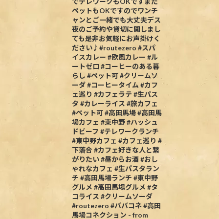
でテレワークもOKですまた
ペットもOKですのでワンチ
ャンとご一緒でも大丈夫デス
夜のご予約や貸切に関しまし
ても是非お気軽にお声掛けく
ださい♪#routezero #スパ
イスカレー #欧風カレー #ル
ートゼロ #コーヒーのある暮
らし #ペット可 #クリームソ
ーダ #コーヒータイム #カフ
ェ巡り #カフェラテ #生パス
タ #カレーライス #旅カフェ
#ペット可 #高田馬場 #高田馬
場カフェ #東中野 #ハッシュ
ドビーフ #テレワークランチ
#東中野カフェ #カフェ巡り #
下落合 #カフェ好きな人と繋
がりたい #昼からお酒 #おし
ゃれなカフェ #生パスタラン
チ #高田馬場ランチ #東中野
グルメ #高田馬場グルメ #タ
コライス #クリームソーダ
#routezero #ババコネ #高田
馬場コネクション - from