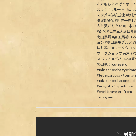
んでもらえればと思っ
ます！」#ルートゼロ #能
マテ茶 #伝統芸能 #飲
ダ #能楽師 #世界一周
人と繋がりたい #日本
#南米 #世界三大 #世界最
高田馬場 #高田馬場コ
ョン #高田馬場グルメ #
亀井雄二 #ワークショッ
ワークショップ東京 #
スポット #ババコネ #
の研究 #routezero
#takadanobaba #yerbam
#tedelparaguay #temat
#takadanobabaconnecti
#nougaku #japantravel
#worldtraveler - from
Instagram
＼ 最新