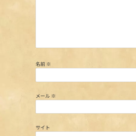
名前
※
メール
※
サイト