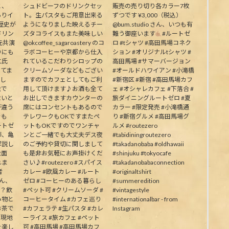
と、
シュドビーフのドリンクセッ
販売の売り切り各カラー7枚
ありイ
ト。生パスタもご用意出来る
ずつです ¥3,000（税込）
歴史が
ようになりました映えるチー
@bum.studio さん、いつも有
ドリン
ズタコライスもまた美味しい
難う御座います
#ルートゼ
元共演
@okcoffee_sagaroastery のコ
ロ #tシャツ #高田馬場コネク
りにも
ラボコーヒーや京都から仕入
ション #オリジナルtシャツ #
二氏
れているこだわりシロップの
高田馬場 #サマーバージョン
ってま
クリームソーダなどもござい
#オールドハワイアン #小滝橋
生し
ますのでカフェとしてもご利
#新宿区 #新宿 #高田馬場カフ
能で
用して頂けます♪お酒も全て
ェ #オシャレカフェ #下落合 #
ないと
お出しできますカウンターの
旅ダイニングルートゼロ #夏
が違う
席にはコンセントもあるので
カラー #限定発売 #小滝橋通
そも
テレワークもOKですまたペ
り #新宿グルメ #高田馬場グ
ートゼ
ットもOKですのでワンチャ
ルメ #routezero
師、亀
ンとご一緒でも大丈夫デス夜
#tabidiningroutezero
解説し
のご予約や貸切に関しまして
#takadanobaba #oldhawaii
能面
も是非お気軽にお声掛けくだ
#shinjuku #tokyocafe
れま
さい♪#routezero #スパイス
#takadanobabaconnection
者
カレー #欧風カレー #ルート
#originaltshirt
皆さん、
ゼロ #コーヒーのある暮らし
#summeredition
か？飲
#ペット可 #クリームソーダ #
#vintagestyle
み物と
コーヒータイム #カフェ巡り
#internationalbar - from
お茶で
#カフェラテ #生パスタ #カレ
Instagram
う現地
ーライス #旅カフェ #ペット
を楽し
可 #高田馬場 #高田馬場カフ