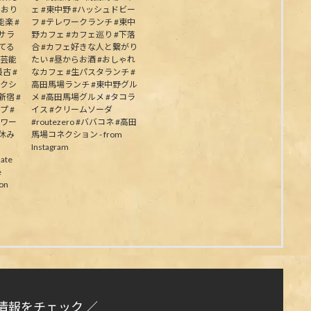
ており
ェ #東中野 #ハッシュドビー
楽 #
フ #テレワークランチ #東中
むサラ
野カフェ #カフェ巡り #下落
してる
合 #カフェ好きな人と繋がり
の芸能
たい #昼からお酒 #おしゃれ
古 #
なカフェ #生パスタランチ #
ネクシ
高田馬場ランチ #東中野グル
新宿 #
メ #高田馬場グルメ #タコラ
プ #
イス #クリームソーダ
パワー
#routezero #ババコネ #高田
夏休み
馬場コネクション - from
Instagram
ate
e
on
情報をチェック ／