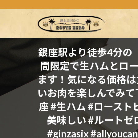
コ
ナ
ン
ビ
テ
ゲ
ン
ー
ツ
シ
へ
ョ
ス
ン
銀座駅より徒歩4分の『TA
キ
に
間限定で生ハムとロ
ッ
移
プ
動
ます！気になる価格は女
いお肉を楽しんでみて下さいね。
座 #生ハム #ロースト
美味しい #ルートゼロ #
#ginzasix #allyouc