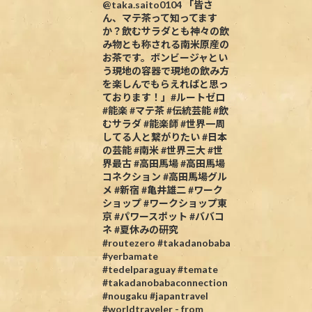
@taka.saito0104 「皆さ
ん、マテ茶って知ってます
か？飲むサラダとも神々の飲
み物とも称される南米原産の
お茶です。ボンビージャとい
う現地の容器で現地の飲み方
を楽しんでもらえればと思っ
ております！」#ルートゼロ
#能楽 #マテ茶 #伝統芸能 #飲
むサラダ #能楽師 #世界一周
してる人と繋がりたい #日本
の芸能 #南米 #世界三大 #世
界最古 #高田馬場 #高田馬場
コネクション #高田馬場グル
メ #新宿 #亀井雄二 #ワーク
ショップ #ワークショップ東
京 #パワースポット #ババコ
ネ #夏休みの研究
#routezero #takadanobaba
#yerbamate
#tedelparaguay #temate
#takadanobabaconnection
#nougaku #japantravel
#worldtraveler - from