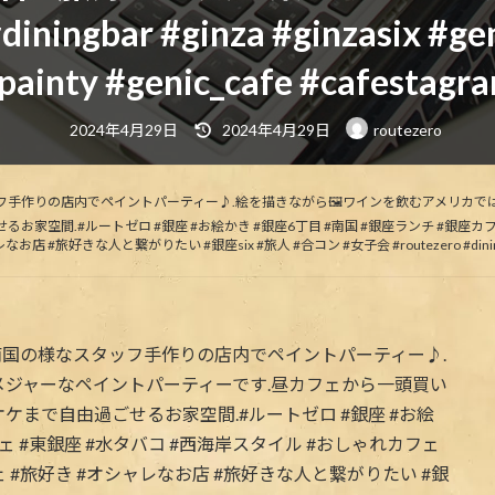
ningbar #ginza #ginzasix #ge
painty #genic_cafe #cafestagr
最
2024年4月29日
2024年4月29日
routezero
終
更
新
日
時
様なスタッフ手作りの店内でペイントパーティー♪.絵を描きながら🖼ワインを飲むアメリ
:
空間.#ルートゼロ #銀座 #お絵かき #銀座6丁目 #南国 #銀座ランチ #銀座カフェ
と繋がりたい #銀座six #旅人 #合コン #女子会 #routezero #diningbar #ginza #g