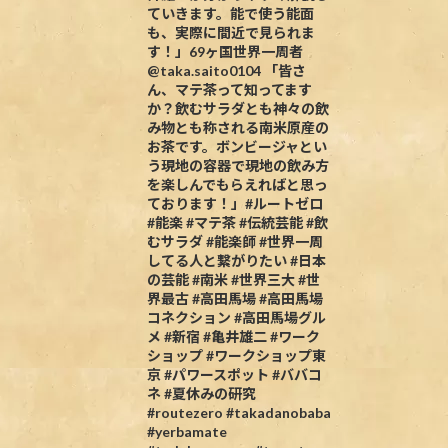
ていきます。能で使う能面
も、実際に間近で見られま
す！」69ヶ国世界一周者
@taka.saito0104 「皆さ
ん、マテ茶って知ってます
か？飲むサラダとも神々の飲
み物とも称される南米原産の
お茶です。ボンビージャとい
う現地の容器で現地の飲み方
を楽しんでもらえればと思っ
ております！」#ルートゼロ
#能楽 #マテ茶 #伝統芸能 #飲
むサラダ #能楽師 #世界一周
してる人と繋がりたい #日本
の芸能 #南米 #世界三大 #世
界最古 #高田馬場 #高田馬場
コネクション #高田馬場グル
メ #新宿 #亀井雄二 #ワーク
ショップ #ワークショップ東
京 #パワースポット #ババコ
ネ #夏休みの研究
#routezero #takadanobaba
#yerbamate