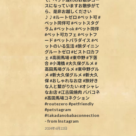
スになっていますお散歩がて
ら、是非お越しください
♪♪#ルートゼロ #ペット可 #
ペット同伴可 #ペットスタグ
ラム #ペットok #ペット同伴
#ペット可カフェ #ペットフ
ード #ペットパラダイス #ペ
ットのいる生活 #旅ダイニン
グルートゼロ #ビストロカフ
ェ #高田馬場 #東中野 #下落
合 #小滝橋 #大久保グルメ #
高田馬場グルメ #東中野グル
メ #新大久保グルメ #新大久
保 #おしゃれなお店 #旅好き
な人と繋がりたい #オシャレ
なお店 #江古田焼肉 ババコネ
#高田馬場コネクション
#routezero #petfriendly
#petstagram
#takadanobabaconnection
- from Instagram
2024年6月22日