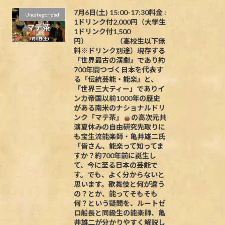
7月6日(土) 15:00-17:30料金 :
Uncategorized
1ドリンク付2,000円（大学生
1ドリンク付1,500
円） （高校生以下無
料※ドリンク別途）現存する
「世界最古の演劇」であり約
700年間つづく日本を代表す
る「伝統芸能・能楽」と、
「世界三大ティー」でありイ
ンカ帝国以前1000年の歴史
がある南米のナショナルドリ
ンク「マテ茶」
の高次元共
演夏休みの自由研究先取りに
も宝生流能楽師・亀井雄二氏
「皆さん、能楽って知ってま
すか？約700年前に誕生し
て、今に至る日本の芸能で
す。でも、よく分からないと
思います。歌舞伎と何が違う
の？とか、能ってそもそも
何？という疑問を、ルートゼ
ロ船長と同級生の能楽師、亀
井雄二が分かりやすく解説し