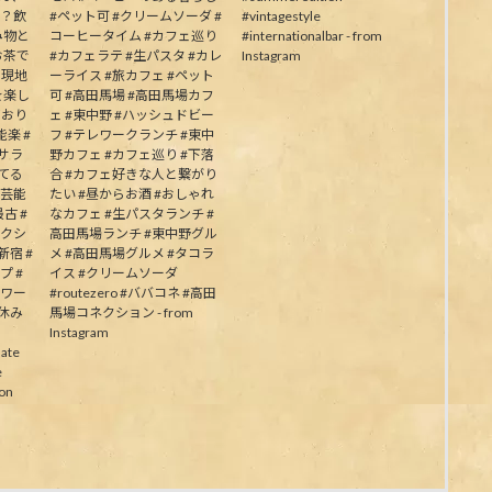
か？飲
#ペット可 #クリームソーダ #
#vintagestyle
み物と
コーヒータイム #カフェ巡り
#internationalbar - from
お茶で
#カフェラテ #生パスタ #カレ
Instagram
う現地
ーライス #旅カフェ #ペット
を楽し
可 #高田馬場 #高田馬場カフ
ており
ェ #東中野 #ハッシュドビー
楽 #
フ #テレワークランチ #東中
むサラ
野カフェ #カフェ巡り #下落
してる
合 #カフェ好きな人と繋がり
の芸能
たい #昼からお酒 #おしゃれ
古 #
なカフェ #生パスタランチ #
ネクシ
高田馬場ランチ #東中野グル
新宿 #
メ #高田馬場グルメ #タコラ
プ #
イス #クリームソーダ
パワー
#routezero #ババコネ #高田
夏休み
馬場コネクション - from
Instagram
ate
e
on