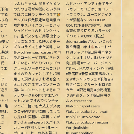
フみわちゃんに加えイケメン
ルドハワイアンです全てライ
下無
のたつき君が仲間にという事
トカラーでロゴはチョコレー
存する
でほぼ毎日ランチやります
トブラウン。ユーズドテイス
あり約
ランチは個数限定当店自慢の
トが満載なNEW COLOR
代表す
短角牛スパイスカレーとハッ
ROUTE T-SHIRTS基本、店頭
と、
シュドビーフのドリンクセッ
販売の売り切り各カラー7枚
ありイ
ト。生パスタもご用意出来る
ずつです ¥3,000（税込）
歴史が
ようになりました映えるチー
@bum.studio さん、いつも有
ドリン
ズタコライスもまた美味しい
難う御座います
#ルートゼ
元共演
@okcoffee_sagaroastery のコ
ロ #tシャツ #高田馬場コネク
りにも
ラボコーヒーや京都から仕入
ション #オリジナルtシャツ #
二氏
れているこだわりシロップの
高田馬場 #サマーバージョン
ってま
クリームソーダなどもござい
#オールドハワイアン #小滝橋
生し
ますのでカフェとしてもご利
#新宿区 #新宿 #高田馬場カフ
能で
用して頂けます♪お酒も全て
ェ #オシャレカフェ #下落合 #
ないと
お出しできますカウンターの
旅ダイニングルートゼロ #夏
が違う
席にはコンセントもあるので
カラー #限定発売 #小滝橋通
そも
テレワークもOKですまたペ
り #新宿グルメ #高田馬場グ
ートゼ
ットもOKですのでワンチャ
ルメ #routezero
師、亀
ンとご一緒でも大丈夫デス夜
#tabidiningroutezero
解説し
のご予約や貸切に関しまして
#takadanobaba #oldhawaii
能面
も是非お気軽にお声掛けくだ
#shinjuku #tokyocafe
れま
さい♪#routezero #スパイス
#takadanobabaconnection
者
カレー #欧風カレー #ルート
#originaltshirt
皆さん、
ゼロ #コーヒーのある暮らし
#summeredition