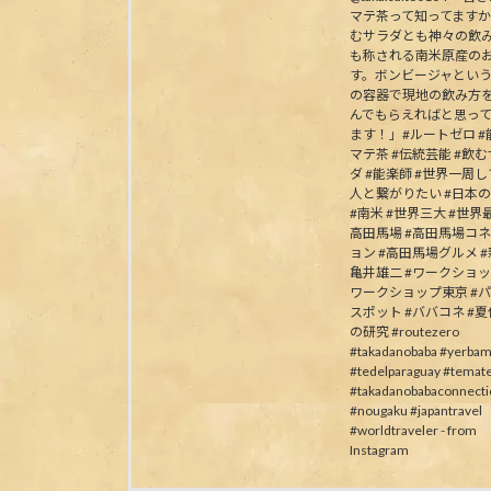
マテ茶って知ってます
むサラダとも神々の飲
も称される南米原産の
す。ボンビージャとい
の容器で現地の飲み方
んでもらえればと思っ
ます！」#ルートゼロ #能
マテ茶 #伝統芸能 #飲
ダ #能楽師 #世界一周
人と繋がりたい #日本
#南米 #世界三大 #世界最
高田馬場 #高田馬場コ
ョン #高田馬場グルメ #
亀井雄二 #ワークショッ
ワークショップ東京 #
スポット #ババコネ #
の研究 #routezero
#takadanobaba #yerbam
#tedelparaguay #temat
#takadanobabaconnecti
#nougaku #japantravel
#worldtraveler - from
Instagram