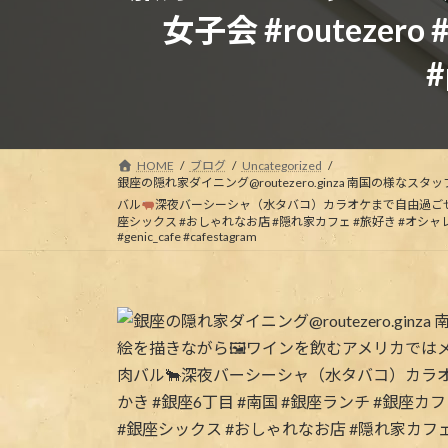
女子会 #routezero #di
#
HOME
ブログ
Uncategorized
銀座の隠れ家ダイニング@routezero.ginza 南国の
バル
深夜バーシーシャ（水タバコ）カラオケまで自由過ごせるお家
座シックス #おしゃれなお店 #隠れ家カフェ #旅好き #オシャレなお店 #旅好きな人
#genic_cafe #cafestagram