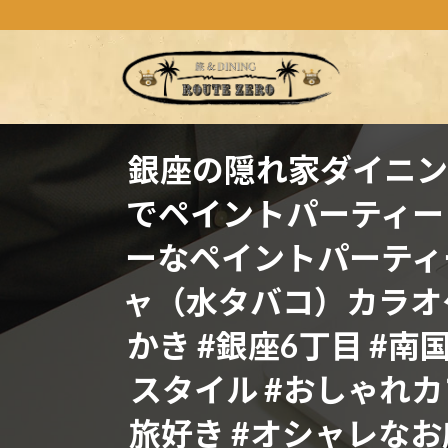
コ
ナ
ン
ビ
テ
ゲ
ン
ー
ツ
シ
へ
ョ
ス
ン
銀座の隠れ家ダイニング@
キ
に
でペイントパーティー
ッ
移
プ
動
ーなペイントパーティ
ャ（水タバコ）カラオケ
かき #銀座6丁目 #南
スタイル #おしゃれカ
旅好き #オシャレなお店