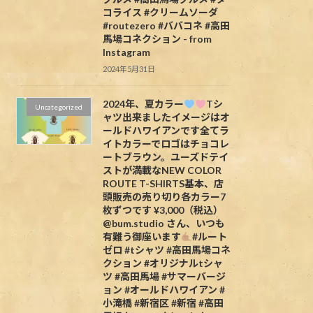
コライス #クリームソーダ
#routezero #ババコネ #高田
馬場コネクション - from
Instagram
2024年5月31日
2024年、夏カラー
Tシ
Uncategorized
ャツ出来ましたイメージはオ
ールドハワイアンです全てラ
イトカラーでロゴはチョコレ
ートブラウン。ユーズドテイ
ストが満載なNEW COLOR
ROUTE T-SHIRTS基本、店
頭販売の売り切り各カラー7
枚ずつです ¥3,000（税込）
@bum.studio さん、いつも
有難う御座います
#ルート
ゼロ #tシャツ #高田馬場コネ
クション #オリジナルtシャ
ツ #高田馬場 #サマーバージ
ョン #オールドハワイアン #
小滝橋 #新宿区 #新宿 #高田