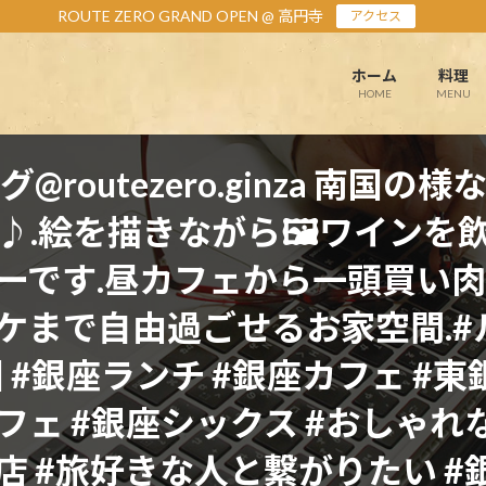
ROUTE ZERO GRAND OPEN @ 高円寺
アクセス
ホーム
料理
HOME
MENU
routezero.ginza 南国
♪.絵を描きながら🖼ワインを
ーです.昼カフェ
から一頭買い
まで自由過ごせるお家空間.#ル
国 #銀座ランチ #銀座カフェ #東
フェ #銀座シックス #おしゃれな
 #旅好きな人と繋がりたい #銀座s