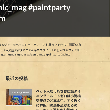
nic_mag #paintparty
am
カではメジャーなペイントパーティーです.昼カフェ
から一頭買い肉
 #東銀座 #水タバコ #西海岸スタイル #おしゃれカフェ #銀
inzasix #genic_mag #paintparty #painty
最近の投稿
ペット入店可能なお店旅ダイ
Uncategorized
ニング・ルートゼロは小滝橋
交差点のど真ん中。すぐ近く
に神田川の遊歩道があるの
で、ペット連れのお散歩コー