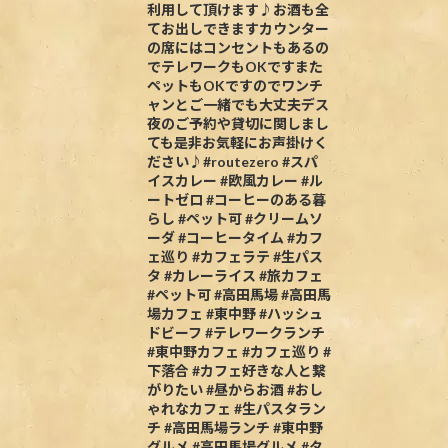
利用して頂けます♪お酒も全
てお出しできますカウンター
の席にはコンセントもあるの
でテレワークもOKですまた
ペットもOKですのでワンチ
ャンとご一緒でも大丈夫デス
夜のご予約や貸切に関しまし
ても是非お気軽にお声掛けく
ださい♪#routezero #スパ
イスカレー #欧風カレー #ル
ートゼロ #コーヒーのある暮
らし #ペット可 #クリームソ
ーダ #コーヒータイム #カフ
ェ巡り #カフェラテ #生パス
タ #カレーライス #旅カフェ
#ペット可 #高田馬場 #高田馬
場カフェ #東中野 #ハッシュ
ドビーフ #テレワークランチ
#東中野カフェ #カフェ巡り #
下落合 #カフェ好きな人と繋
がりたい #昼からお酒 #おし
ゃれなカフェ #生パスタラン
チ #高田馬場ランチ #東中野
グルメ #高田馬場グルメ #タ