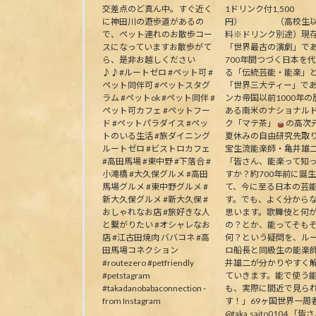
交差点のど真ん中。すぐ近く
1ドリンク付1,500
に神田川の遊歩道があるの
円） （高校生以
で、ペット連れのお散歩コー
料※ドリンク別途）現
スになっていますお散歩がて
「世界最古の演劇」で
ら、是非お越しください
700年間つづく日本を
♪♪#ルートゼロ #ペット可 #
る「伝統芸能・能楽」
ペット同伴可 #ペットスタグ
「世界三大ティー」で
ラム #ペットok #ペット同伴 #
ンカ帝国以前1000年の
ペット可カフェ #ペットフー
ある南米のナショナル
ド #ペットパラダイス #ペッ
ク「マテ茶」
の高次
トのいる生活 #旅ダイニング
夏休みの自由研究先取
ルートゼロ #ビストロカフェ
宝生流能楽師・亀井雄
#高田馬場 #東中野 #下落合 #
「皆さん、能楽って知
小滝橋 #大久保グルメ #高田
すか？約700年前に誕
馬場グルメ #東中野グルメ #
て、今に至る日本の芸
新大久保グルメ #新大久保 #
す。でも、よく分から
おしゃれなお店 #旅好きな人
思います。歌舞伎と何
と繋がりたい #オシャレなお
の？とか、能ってそも
店 #江古田焼肉 ババコネ #高
何？という疑問を、ル
田馬場コネクション
ロ船長と同級生の能楽
#routezero #petfriendly
井雄二が分かりやすく
#petstagram
ていきます。能で使う
#takadanobabaconnection -
も、実際に間近で見ら
from Instagram
す！」69ヶ国世界一周
@taka.saito0104 「