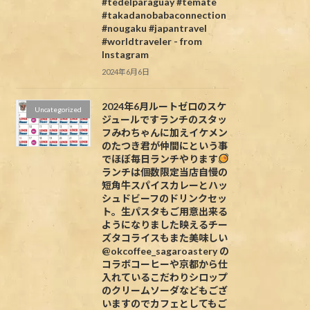
#tedelparaguay #temate
#takadanobabaconnection
#nougaku #japantravel
#worldtraveler - from
Instagram
2024年6月6日
2024年6月ルートゼロのスケ
Uncategorized
ジュールですランチのスタッ
フみわちゃんに加えイケメン
のたつき君が仲間にという事
でほぼ毎日ランチやります
ランチは個数限定当店自慢の
短角牛スパイスカレーとハッ
シュドビーフのドリンクセッ
ト。生パスタもご用意出来る
ようになりました映えるチー
ズタコライスもまた美味しい
@okcoffee_sagaroastery の
コラボコーヒーや京都から仕
入れているこだわりシロップ
のクリームソーダなどもござ
いますのでカフェとしてもご