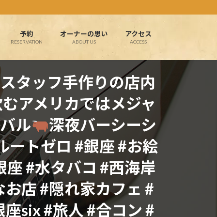
予約
オーナーの思い
アクセス
RESERVATION
ABOUT US
ACCESS
の様なスタッフ手作りの店内
飲むアメリカではメジャ
肉バル
深夜バーシーシ
ートゼロ #銀座 #お絵
銀座 #水タバコ #西海岸
お店 #隠れ家カフェ #
ix #旅人 #合コン #