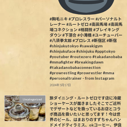
#胸毛ニキ #プロレスラー #パーソナルト
レーナー #ルートゼロ #高田馬場 #高田馬
場コネクション #格闘技 #ブレイキング
ダウン #下落合 #小滝橋 #ユーチューバー
#八須拳太郎 #プロレス #新宿区 #新宿
#shinjukutokyo #sawakigym
#shinjukuface #shinjuku #ppptokyo
#youtuber #routezero #takadanobaba
#mmafighter #breakingdawn
#takadanobabaconnection
#prowrestling #prowrestler #mma
#personaltrainer - from Instagram
2024年5月17日
旅ダイニング・ルートゼロです️店に冷蔵
Uncategorized
ショーケースが届きましたそこでご近所
でデザートなどを扱っているお店とコラ
ボ商品を扱いたいと思ってます！今は世
界のビール、はまおりのすずちゃんハン
ドメイドティラミス、okコーヒー、伊良