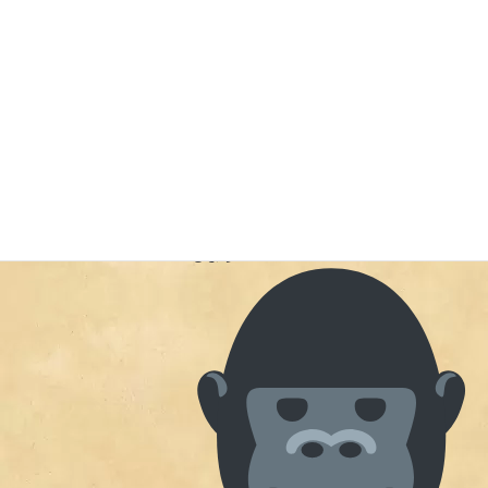
#malagasy #worldtraver
#tabidiningroutezero
#takadanobabaconnection - from
Instagram
2024年5月18日
プロレスラー、パーソナルトレーナーと
Uncategorized
して活躍しており、『胸毛ニキ』の愛称
で親しまれる八須拳太郎さんがご来店！
5/27の試合のポスターを店内に展示しま
した当日行ける人は一緒に盛り上がりま
しょう