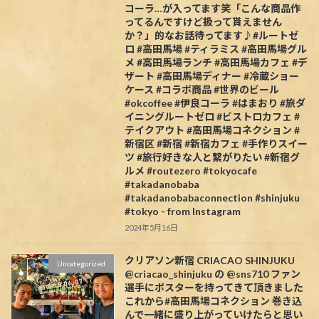
コーラ…が入ってます笑「こんな商品作
ってるんですけど扱って貰えません
か？」的なお話待ってます♪#ルートゼ
ロ #高田馬場 #ティラミス #高田馬場グル
メ #高田馬場ランチ #高田馬場カフェ #デ
ザート #高田馬場ディナー #冷蔵ショー
ケース #コラボ商品 #世界のビール
#okcoffee #伊良コーラ #はまおり #旅ダ
イニングルートゼロ #ビストロカフェ #
テイクアウト #高田馬場コネクション #
新宿区 #新宿 #新宿カフェ #手作りスイー
ツ #旅行好きな人と繋がりたい #新宿グ
ルメ #routezero #tokyocafe
#takadanobaba
#takadanobabaconnection #shinjuku
#tokyo - from Instagram
2024年5月16日
クリアソン新宿 CRIACAO SHINJUKU
Uncategorized
@criacao_shinjuku の @sns710 ファン
選手にポスターを持ってきて頂きました️
これから#高田馬場コネクション 巻き込
んで一緒に盛り上がっていけたらと思い