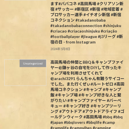
ます#ババコネ #高田馬場 #クリアソン新
宿 #サッカー #新宿区 #新宿 #地域密着 #
プロサッカー選手 #イチオシ新宿 #新宿
コネクション #takadanobaba
#takadanobabaconnection #shinjuku
#criacao #criacaoshinjuku #criação
#footballplayer #jleague #j3リーグ #新
宿の日 - from Instagram
2024年5月8日
高田馬場の仲間とBBQ＆キャンプファイ
Uncategorized
ヤー@鎌ヶ谷の自宅をDIYして作ったキ
ャンプ場を利用させてくれて
@arachi3291 らんちゃん有難うサイコー
でした。また行くぜぃ#ルートゼロ #高田
馬場コネクション #キャンプ #キャンプ
飯 #キャンプ場 #キャンプ好きな人と繋
がりたい #キャンプファイヤー #バーベ
キュー #キャンプ好き #キャンプツーリ
ング #アウトドア #アウトドアライフ #ゴ
ールデンウィーク #高田馬場 #bbq #bbq
#japan #bbqlovers #bbqlife #camp
#camplife #campvibes #camping