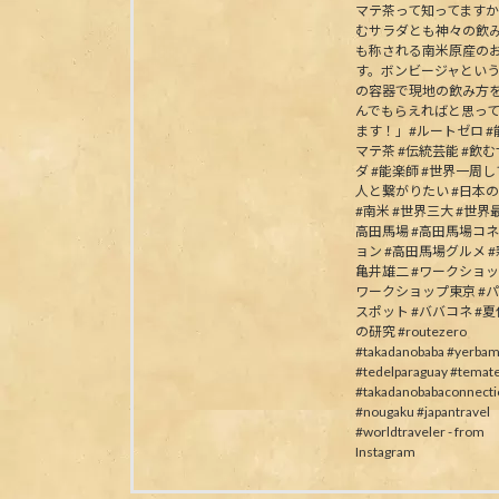
マテ茶って知ってます
むサラダとも神々の飲
も称される南米原産の
す。ボンビージャとい
の容器で現地の飲み方
んでもらえればと思っ
ます！」#ルートゼロ #能
マテ茶 #伝統芸能 #飲
ダ #能楽師 #世界一周
人と繋がりたい #日本
#南米 #世界三大 #世界最
高田馬場 #高田馬場コ
ョン #高田馬場グルメ #
亀井雄二 #ワークショッ
ワークショップ東京 #
スポット #ババコネ #
の研究 #routezero
#takadanobaba #yerbam
#tedelparaguay #temat
#takadanobabaconnecti
#nougaku #japantravel
#worldtraveler - from
Instagram