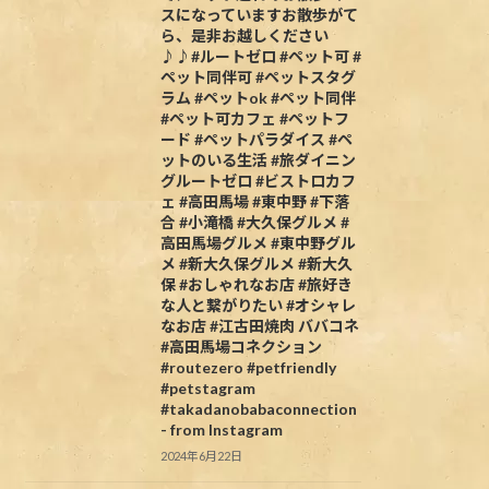
スになっていますお散歩がて
ら、是非お越しください
♪♪#ルートゼロ #ペット可 #
ペット同伴可 #ペットスタグ
ラム #ペットok #ペット同伴
#ペット可カフェ #ペットフ
ード #ペットパラダイス #ペ
ットのいる生活 #旅ダイニン
グルートゼロ #ビストロカフ
ェ #高田馬場 #東中野 #下落
合 #小滝橋 #大久保グルメ #
高田馬場グルメ #東中野グル
メ #新大久保グルメ #新大久
保 #おしゃれなお店 #旅好き
な人と繋がりたい #オシャレ
なお店 #江古田焼肉 ババコネ
#高田馬場コネクション
#routezero #petfriendly
#petstagram
#takadanobabaconnection
- from Instagram
2024年6月22日