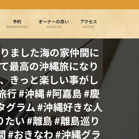
予約
オーナーの思い
アクセス
RESERVATION
ABOUT US
ACCESS
りました海の家仲間に
て最高の沖縄旅になり
、きっと楽しい事がし
旅行 #沖縄 #阿嘉島 #慶
スタグラム #沖縄好きな人
たい #離島 #離島巡り
間 #おきなわ #沖縄グラ