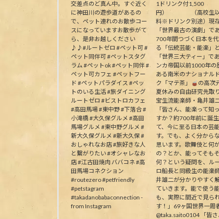
交差点のど真ん中。すぐ近く
1ドリンク付1,500
に神田川の遊歩道があるの
円） （高校生以
で、ペット連れのお散歩コー
料※ドリンク別途）現
スになっていますお散歩がて
「世界最古の演劇」で
ら、是非お越しください
700年間つづく日本を
♪♪#ルートゼロ #ペット可 #
る「伝統芸能・能楽」
ペット同伴可 #ペットスタグ
「世界三大ティー」で
ラム #ペットok #ペット同伴 #
ンカ帝国以前1000年の
ペット可カフェ #ペットフー
ある南米のナショナル
ド #ペットパラダイス #ペッ
ク「マテ茶」
の高次
トのいる生活 #旅ダイニング
夏休みの自由研究先取
ルートゼロ #ビストロカフェ
宝生流能楽師・亀井雄
#高田馬場 #東中野 #下落合 #
「皆さん、能楽って知
小滝橋 #大久保グルメ #高田
すか？約700年前に誕
馬場グルメ #東中野グルメ #
て、今に至る日本の芸
新大久保グルメ #新大久保 #
す。でも、よく分から
おしゃれなお店 #旅好きな人
思います。歌舞伎と何
と繋がりたい #オシャレなお
の？とか、能ってそも
店 #江古田焼肉 ババコネ #高
何？という疑問を、ル
田馬場コネクション
ロ船長と同級生の能楽
#routezero #petfriendly
井雄二が分かりやすく
#petstagram
ていきます。能で使う
#takadanobabaconnection -
も、実際に間近で見ら
from Instagram
す！」69ヶ国世界一周
@taka.saito0104 「