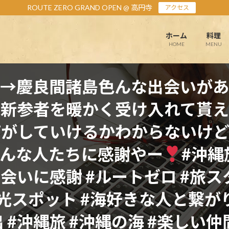
ROUTE ZERO GRAND OPEN @ 高円寺
アクセス
ホーム
料理
HOME
MENU
→慶良間諸島色んな出会いがあ
？新参者を暖かく受け入れて貰え
何がしていけるかわからないけど
んな人たちに感謝やー
#沖縄
#出会いに感謝 #ルートゼロ #旅
光スポット #海好きな人と繋がり
 #沖縄旅 #沖縄の海 #楽しい仲