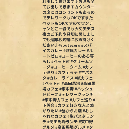
利用して頂けます♪お酒も全
てお出しできますカウンター
の席にはコンセントもあるの
でテレワークもOKですまた
ペットもOKですのでワンチ
ャンとご一緒でも大丈夫デス
夜のご予約や貸切に関しまし
ても是非お気軽にお声掛けく
ださい♪#routezero #スパ
イスカレー #欧風カレー #ル
ートゼロ #コーヒーのある暮
らし #ペット可 #クリームソ
ーダ #コーヒータイム #カフ
ェ巡り #カフェラテ #生パス
タ #カレーライス #旅カフェ
#ペット可 #高田馬場 #高田馬
場カフェ #東中野 #ハッシュ
ドビーフ #テレワークランチ
#東中野カフェ #カフェ巡り #
下落合 #カフェ好きな人と繋
がりたい #昼からお酒 #おし
ゃれなカフェ #生パスタラン
チ #高田馬場ランチ #東中野
グルメ #高田馬場グルメ #タ