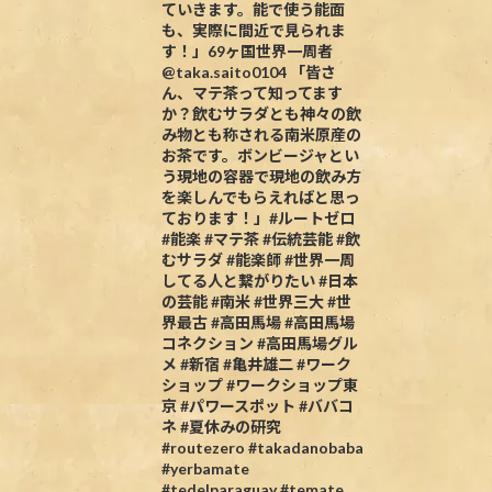
ていきます。能で使う能面
も、実際に間近で見られま
す！」69ヶ国世界一周者
@taka.saito0104 「皆さ
ん、マテ茶って知ってます
か？飲むサラダとも神々の飲
み物とも称される南米原産の
お茶です。ボンビージャとい
う現地の容器で現地の飲み方
を楽しんでもらえればと思っ
ております！」#ルートゼロ
#能楽 #マテ茶 #伝統芸能 #飲
むサラダ #能楽師 #世界一周
してる人と繋がりたい #日本
の芸能 #南米 #世界三大 #世
界最古 #高田馬場 #高田馬場
コネクション #高田馬場グル
メ #新宿 #亀井雄二 #ワーク
ショップ #ワークショップ東
京 #パワースポット #ババコ
ネ #夏休みの研究
#routezero #takadanobaba
#yerbamate
#tedelparaguay #temate