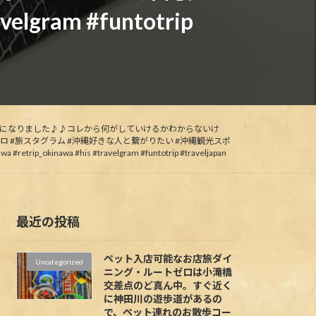
velgram #funtotrip
になりました♪♪コレから何がしていけるかわからないけ
ートゼロ #旅スタグラム #沖縄好きな人と繋がりたい #沖縄観光スポ
wa #his #travelgram #funtotrip #traveljapan
最近の投稿
ペット入店可能なお店旅ダイ
Uncategorized
ニング・ルートゼロは小滝橋
交差点のど真ん中。すぐ近く
に神田川の遊歩道があるの
で、ペット連れのお散歩コー