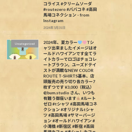
コライス #クリームソーダ
#routezero #ババコネ #高田
馬場コネクション - from
Instagram
2024年5月31日
2024年、夏カラー
Tシ
Uncategorized
ャツ出来ましたイメージはオ
ールドハワイアンです全てラ
イトカラーでロゴはチョコレ
ートブラウン。ユーズドテイ
ストが満載なNEW COLOR
ROUTE T-SHIRTS基本、店
頭販売の売り切り各カラー7
枚ずつです ¥3,000（税込）
@bum.studio さん、いつも
有難う御座います
#ルート
ゼロ #tシャツ #高田馬場コネ
クション #オリジナルtシャ
ツ #高田馬場 #サマーバージ
ョン #オールドハワイアン #
小滝橋 #新宿区 #新宿 #高田
馬場カフェ #オシャレカフェ