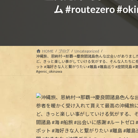
ム #routezero #oki
HOME
ブログ
Uncategorized
沖縄旅、恩納村→那覇→慶良間諸島色んな出会いがありまし
ど、きっと楽しい事がしていける気がする、そんな人たちに
ット #海好きな人と繋がりたい #離島 #離島巡り #座間見島 #夏の思い出 #沖縄旅
#genic_okinawa