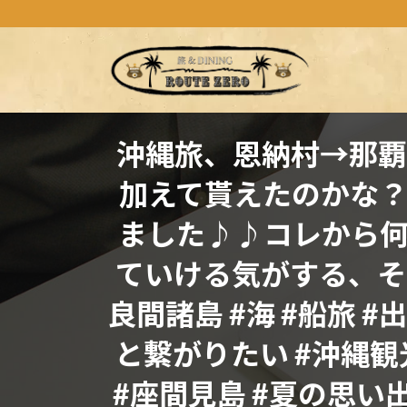
コ
ナ
ン
ビ
テ
ゲ
ン
ー
ツ
シ
へ
ョ
ス
ン
沖縄旅、恩納村→那覇
キ
に
加えて貰えたのかな
ッ
移
プ
動
ました♪♪コレから
ていける気がする、そ
良間諸島 #海 #船旅 
と繋がりたい #沖縄観
#座間見島 #夏の思い出