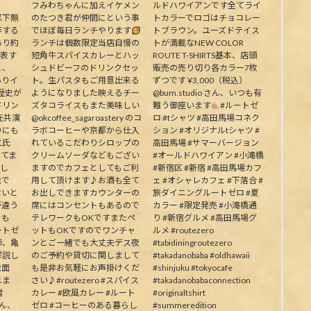
フみわちゃんに加えイケメン
ルドハワイアンです全てライ
下無
のたつき君が仲間にという事
トカラーでロゴはチョコレー
存する
でほぼ毎日ランチやります
トブラウン。ユーズドテイス
あり約
ランチは個数限定当店自慢の
トが満載なNEW COLOR
代表す
短角牛スパイスカレーとハッ
ROUTE T-SHIRTS基本、店頭
と、
シュドビーフのドリンクセッ
販売の売り切り各カラー7枚
ありイ
ト。生パスタもご用意出来る
ずつです ¥3,000（税込）
歴史が
ようになりました映えるチー
@bum.studio さん、いつも有
ドリン
ズタコライスもまた美味しい
難う御座います
#ルートゼ
元共演
@okcoffee_sagaroastery のコ
ロ #tシャツ #高田馬場コネク
りにも
ラボコーヒーや京都から仕入
ション #オリジナルtシャツ #
二氏
れているこだわりシロップの
高田馬場 #サマーバージョン
ってま
クリームソーダなどもござい
#オールドハワイアン #小滝橋
生し
ますのでカフェとしてもご利
#新宿区 #新宿 #高田馬場カフ
能で
用して頂けます♪お酒も全て
ェ #オシャレカフェ #下落合 #
ないと
お出しできますカウンターの
旅ダイニングルートゼロ #夏
が違う
席にはコンセントもあるので
カラー #限定発売 #小滝橋通
そも
テレワークもOKですまたペ
り #新宿グルメ #高田馬場グ
ートゼ
ットもOKですのでワンチャ
ルメ #routezero
師、亀
ンとご一緒でも大丈夫デス夜
#tabidiningroutezero
解説し
のご予約や貸切に関しまして
#takadanobaba #oldhawaii
能面
も是非お気軽にお声掛けくだ
#shinjuku #tokyocafe
れま
さい♪#routezero #スパイス
#takadanobabaconnection
者
カレー #欧風カレー #ルート
#originaltshirt
皆さん、
ゼロ #コーヒーのある暮らし
#summeredition