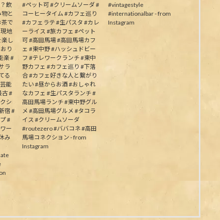
か？飲
#ペット可 #クリームソーダ #
#vintagestyle
み物と
コーヒータイム #カフェ巡り
#internationalbar - from
お茶で
#カフェラテ #生パスタ #カレ
Instagram
う現地
ーライス #旅カフェ #ペット
を楽し
可 #高田馬場 #高田馬場カフ
ており
ェ #東中野 #ハッシュドビー
楽 #
フ #テレワークランチ #東中
むサラ
野カフェ #カフェ巡り #下落
してる
合 #カフェ好きな人と繋がり
の芸能
たい #昼からお酒 #おしゃれ
古 #
なカフェ #生パスタランチ #
ネクシ
高田馬場ランチ #東中野グル
新宿 #
メ #高田馬場グルメ #タコラ
プ #
イス #クリームソーダ
パワー
#routezero #ババコネ #高田
夏休み
馬場コネクション - from
Instagram
ate
e
on