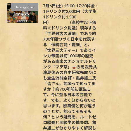
7月6日(土) 15:00-17:30料金 :
Uncategorized
1ドリンク付2,000円（大学生
1ドリンク付1,500
円） （高校生以下無
料※ドリンク別途）現存する
「世界最古の演劇」であり約
700年間つづく日本を代表す
る「伝統芸能・能楽」と、
「世界三大ティー」でありイ
ンカ帝国以前1000年の歴史
がある南米のナショナルドリ
ンク「マテ茶」
の高次元共
演夏休みの自由研究先取りに
も宝生流能楽師・亀井雄二氏
「皆さん、能楽って知ってま
すか？約700年前に誕生し
て、今に至る日本の芸能で
す。でも、よく分からないと
思います。歌舞伎と何が違う
の？とか、能ってそもそも
何？という疑問を、ルートゼ
ロ船長と同級生の能楽師、亀
井雄二が分かりやすく解説し