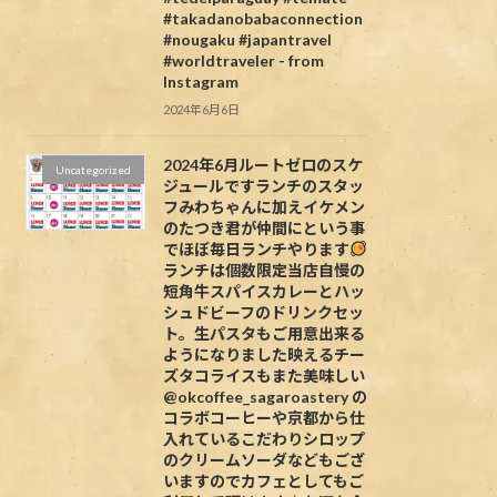
#takadanobabaconnection
#nougaku #japantravel
#worldtraveler - from
Instagram
2024年6月6日
2024年6月ルートゼロのスケ
Uncategorized
ジュールですランチのスタッ
フみわちゃんに加えイケメン
のたつき君が仲間にという事
でほぼ毎日ランチやります
ランチは個数限定当店自慢の
短角牛スパイスカレーとハッ
シュドビーフのドリンクセッ
ト。生パスタもご用意出来る
ようになりました映えるチー
ズタコライスもまた美味しい
@okcoffee_sagaroastery の
コラボコーヒーや京都から仕
入れているこだわりシロップ
のクリームソーダなどもござ
いますのでカフェとしてもご