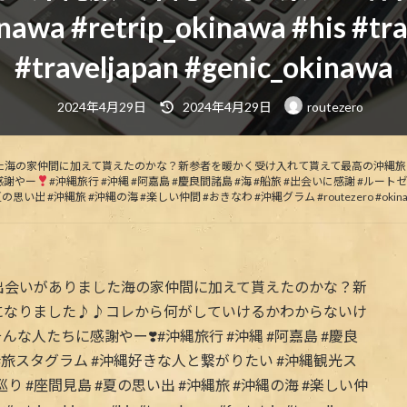
nawa #retrip_okinawa #his #tra
#traveljapan #genic_okinawa
最
2024年4月29日
2024年4月29日
routezero
終
更
新
日
時
た海の家仲間に加えて貰えたのかな？新参者を暖かく受け入れて貰えて最高の沖縄旅
:
感謝やー
#沖縄旅行 #沖縄 #阿嘉島 #慶良間諸島 #海 #船旅 #出会いに感謝 #ル
 #沖縄の海 #楽しい仲間 #おきなわ #沖縄グラム #routezero #okinawa #retrip_okina