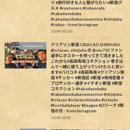
ツ #旅行好きな人と繋がりたい #新宿グ
ルメ #routezero #tokyocafe
#takadanobaba
#takadanobabaconnection #shinjuku
#tokyo - from Instagram
2024年5月16日
クリアソン新宿 CRIACAO SHINJUKU
Uncategorized
@criacao_shinjuku の @sns710 ファン
選手にポスターを持ってきて頂きました️
これから#高田馬場コネクション 巻き込
んで一緒に盛り上がっていけたらと思い
ます#ババコネ #高田馬場 #クリアソン新
宿 #サッカー #新宿区 #新宿 #地域密着 #
プロサッカー選手 #イチオシ新宿 #新宿
コネクション #takadanobaba
#takadanobabaconnection #shinjuku
#criacao #criacaoshinjuku #criação
#footballplayer #jleague #j3リーグ #新
宿の日 - from Instagram
2024年5月8日