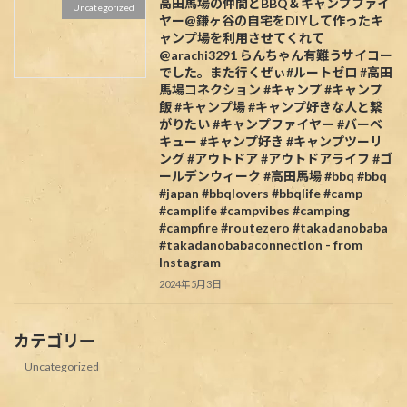
高田馬場の仲間とBBQ＆キャンプファイ
Uncategorized
ヤー@鎌ヶ谷の自宅をDIYして作ったキ
ャンプ場を利用させてくれて
@arachi3291 らんちゃん有難うサイコー
でした。また行くぜぃ#ルートゼロ #高田
馬場コネクション #キャンプ #キャンプ
飯 #キャンプ場 #キャンプ好きな人と繋
がりたい #キャンプファイヤー #バーベ
キュー #キャンプ好き #キャンプツーリ
ング #アウトドア #アウトドアライフ #ゴ
ールデンウィーク #高田馬場 #bbq #bbq
#japan #bbqlovers #bbqlife #camp
#camplife #campvibes #camping
#campfire #routezero #takadanobaba
#takadanobabaconnection - from
Instagram
2024年5月3日
カテゴリー
Uncategorized