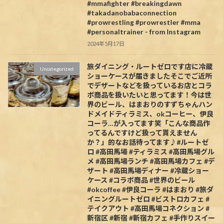
#mmafighter #breakingdawn
#takadanobabaconnection
#prowrestling #prowrestler #mma
#personaltrainer - from Instagram
2024年5月17日
旅ダイニング・ルートゼロです️店に冷蔵
Uncategorized
ショーケースが届きましたそこでご近所
でデザートなどを扱っているお店とコラ
ボ商品を扱いたいと思ってます！今は世
界のビール、はまおりのすずちゃんハン
ドメイドティラミス、okコーヒー、伊良
コーラ…が入ってます笑「こんな商品作
ってるんですけど扱って貰えません
か？」的なお話待ってます♪#ルートゼ
ロ #高田馬場 #ティラミス #高田馬場グル
メ #高田馬場ランチ #高田馬場カフェ #デ
ザート #高田馬場ディナー #冷蔵ショー
ケース #コラボ商品 #世界のビール
#okcoffee #伊良コーラ #はまおり #旅ダ
イニングルートゼロ #ビストロカフェ #
テイクアウト #高田馬場コネクション #
新宿区 #新宿 #新宿カフェ #手作りスイー