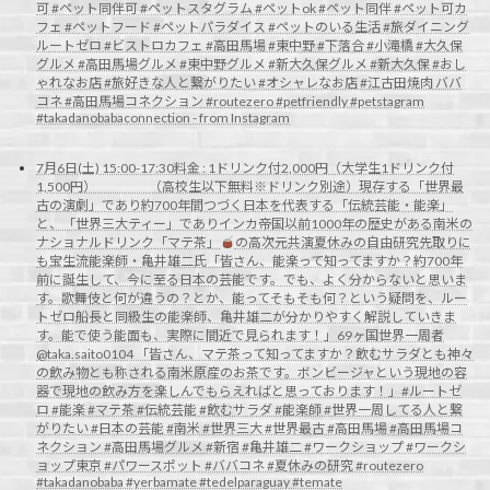
可 #ペット同伴可 #ペットスタグラム #ペットok #ペット同伴 #ペット可カ
フェ #ペットフード #ペットパラダイス #ペットのいる生活 #旅ダイニング
ルートゼロ #ビストロカフェ #高田馬場 #東中野 #下落合 #小滝橋 #大久保
グルメ #高田馬場グルメ #東中野グルメ #新大久保グルメ #新大久保 #おし
ゃれなお店 #旅好きな人と繋がりたい #オシャレなお店 #江古田焼肉 ババ
コネ #高田馬場コネクション #routezero #petfriendly #petstagram
#takadanobabaconnection - from Instagram
7月6日(土) 15:00-17:30料金 : 1ドリンク付2,000円（大学生1ドリンク付
1,500円） （高校生以下無料※ドリンク別途）現存する「世界最
古の演劇」であり約700年間つづく日本を代表する「伝統芸能・能楽」
と、「世界三大ティー」でありインカ帝国以前1000年の歴史がある南米の
ナショナルドリンク「マテ茶」
の高次元共演夏休みの自由研究先取りに
も宝生流能楽師・亀井雄二氏「皆さん、能楽って知ってますか？約700年
前に誕生して、今に至る日本の芸能です。でも、よく分からないと思いま
す。歌舞伎と何が違うの？とか、能ってそもそも何？という疑問を、ルー
トゼロ船長と同級生の能楽師、亀井雄二が分かりやすく解説していきま
す。能で使う能面も、実際に間近で見られます！」69ヶ国世界一周者
@taka.saito0104 「皆さん、マテ茶って知ってますか？飲むサラダとも神々
の飲み物とも称される南米原産のお茶です。ボンビージャという現地の容
器で現地の飲み方を楽しんでもらえればと思っております！」#ルートゼ
ロ #能楽 #マテ茶 #伝統芸能 #飲むサラダ #能楽師 #世界一周してる人と繋
がりたい #日本の芸能 #南米 #世界三大 #世界最古 #高田馬場 #高田馬場コ
ネクション #高田馬場グルメ #新宿 #亀井雄二 #ワークショップ #ワークシ
ョップ東京 #パワースポット #ババコネ #夏休みの研究 #routezero
#takadanobaba #yerbamate #tedelparaguay #temate