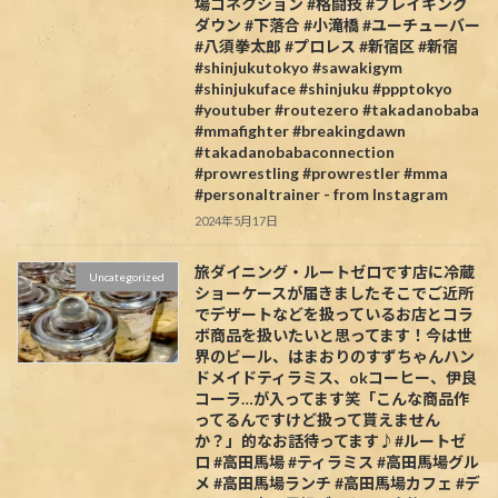
場コネクション #格闘技 #ブレイキング
ダウン #下落合 #小滝橋 #ユーチューバー
#八須拳太郎 #プロレス #新宿区 #新宿
#shinjukutokyo #sawakigym
#shinjukuface #shinjuku #ppptokyo
#youtuber #routezero #takadanobaba
#mmafighter #breakingdawn
#takadanobabaconnection
#prowrestling #prowrestler #mma
#personaltrainer - from Instagram
2024年5月17日
旅ダイニング・ルートゼロです️店に冷蔵
Uncategorized
ショーケースが届きましたそこでご近所
でデザートなどを扱っているお店とコラ
ボ商品を扱いたいと思ってます！今は世
界のビール、はまおりのすずちゃんハン
ドメイドティラミス、okコーヒー、伊良
コーラ…が入ってます笑「こんな商品作
ってるんですけど扱って貰えません
か？」的なお話待ってます♪#ルートゼ
ロ #高田馬場 #ティラミス #高田馬場グル
メ #高田馬場ランチ #高田馬場カフェ #デ