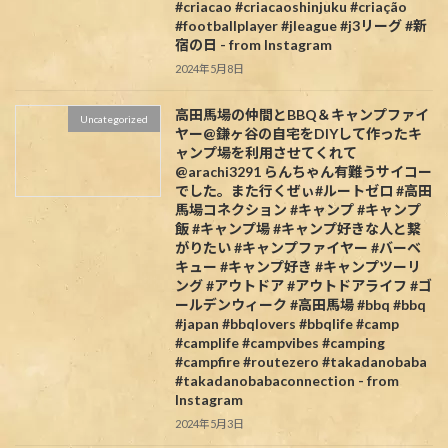
#criacao #criacaoshinjuku #criação
#footballplayer #jleague #j3リーグ #新
宿の日 - from Instagram
2024年5月8日
高田馬場の仲間とBBQ＆キャンプファイ
Uncategorized
ヤー@鎌ヶ谷の自宅をDIYして作ったキ
ャンプ場を利用させてくれて
@arachi3291 らんちゃん有難うサイコー
でした。また行くぜぃ#ルートゼロ #高田
馬場コネクション #キャンプ #キャンプ
飯 #キャンプ場 #キャンプ好きな人と繋
がりたい #キャンプファイヤー #バーベ
キュー #キャンプ好き #キャンプツーリ
ング #アウトドア #アウトドアライフ #ゴ
ールデンウィーク #高田馬場 #bbq #bbq
#japan #bbqlovers #bbqlife #camp
#camplife #campvibes #camping
#campfire #routezero #takadanobaba
#takadanobabaconnection - from
Instagram
2024年5月3日