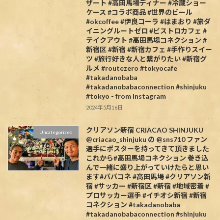
ザート #高田馬場ディナー #冷蔵ショー
ケース #コラボ商品 #世界のビール
#okcoffee #伊良コーラ #はまおり #旅ダ
イニングルートゼロ #ビストロカフェ #
テイクアウト #高田馬場コネクション #
新宿区 #新宿 #新宿カフェ #手作りスイー
ツ #旅行好きな人と繋がりたい #新宿グ
ルメ #routezero #tokyocafe
#takadanobaba
#takadanobabaconnection #shinjuku
#tokyo - from Instagram
2024年5月16日
クリアソン新宿 CRIACAO SHINJUKU
Uncategorized
@criacao_shinjuku の @sns710 ファン
選手にポスターを持ってきて頂きました️
これから#高田馬場コネクション 巻き込
んで一緒に盛り上がっていけたらと思い
ます#ババコネ #高田馬場 #クリアソン新
宿 #サッカー #新宿区 #新宿 #地域密着 #
プロサッカー選手 #イチオシ新宿 #新宿
コネクション #takadanobaba
#takadanobabaconnection #shinjuku