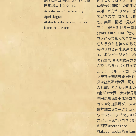
店 #江古田焼肉 ババコネ #高
何？という疑問を、ル
田馬場コネクション
ロ船長と同級生の能楽
#routezero #petfriendly
井雄二が分かりやすく
#petstagram
ていきます。能で使う
#takadanobabaconnection -
も、実際に間近で見ら
from Instagram
す！」69ヶ国世界一周
@taka.saito0104 「
マテ茶って知ってます
むサラダとも神々の飲
も称される南米原産の
す。ボンビージャとい
の容器で現地の飲み方
んでもらえればと思っ
ます！」#ルートゼロ #能
マテ茶 #伝統芸能 #飲
ダ #能楽師 #世界一周
人と繋がりたい #日本
#南米 #世界三大 #世界最
高田馬場 #高田馬場コ
ョン #高田馬場グルメ #
亀井雄二 #ワークショッ
ワークショップ東京 #
スポット #ババコネ #
の研究 #routezero
#takadanobaba #yerbam