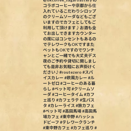
コラボコーヒーや京都から仕
入れているこだわりシロップ
のクリームソーダなどもござ
いますのでカフェとしてもご
利用して頂けます♪お酒も全
てお出しできますカウンター
の席にはコンセントもあるの
でテレワークもOKですまた
ペットもOKですのでワンチ
ャンとご一緒でも大丈夫デス
夜のご予約や貸切に関しまし
ても是非お気軽にお声掛けく
ださい♪#routezero #スパ
イスカレー #欧風カレー #ル
ートゼロ #コーヒーのある暮
らし #ペット可 #クリームソ
ーダ #コーヒータイム #カフ
ェ巡り #カフェラテ #生パス
タ #カレーライス #旅カフェ
#ペット可 #高田馬場 #高田馬
場カフェ #東中野 #ハッシュ
ドビーフ #テレワークランチ
#東中野カフェ #カフェ巡り #