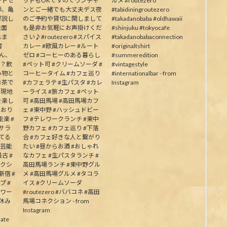
ートゼ
ットもOKですのでワンチャ
ルメ #routezero
師、亀
ンとご一緒でも大丈夫デス夜
#tabidiningroutezero
解説し
のご予約や貸切に関しまして
#takadanobaba #oldhawaii
能面
も是非お気軽にお声掛けくだ
#shinjuku #tokyocafe
れま
さい♪#routezero #スパイス
#takadanobabaconnection
者
カレー #欧風カレー #ルート
#originaltshirt
皆さん、
ゼロ #コーヒーのある暮らし
#summeredition
か？飲
#ペット可 #クリームソーダ #
#vintagestyle
み物と
コーヒータイム #カフェ巡り
#internationalbar - from
お茶で
#カフェラテ #生パスタ #カレ
Instagram
う現地
ーライス #旅カフェ #ペット
を楽し
可 #高田馬場 #高田馬場カフ
ており
ェ #東中野 #ハッシュドビー
楽 #
フ #テレワークランチ #東中
むサラ
野カフェ #カフェ巡り #下落
してる
合 #カフェ好きな人と繋がり
の芸能
たい #昼からお酒 #おしゃれ
古 #
なカフェ #生パスタランチ #
ネクシ
高田馬場ランチ #東中野グル
新宿 #
メ #高田馬場グルメ #タコラ
プ #
イス #クリームソーダ
パワー
#routezero #ババコネ #高田
夏休み
馬場コネクション - from
Instagram
ate