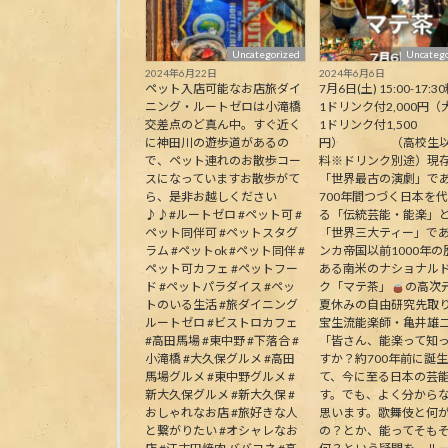
Uncategorized
Uncatego
2024年6月22日
2024年6月6日
ペット入店可能なお店旅ダイ
7月6日(土) 15:00-17:30
ニング・ルートゼロは小滝橋
1ドリンク付2,000円（
交差点のど真ん中。すぐ近く
1ドリンク付1,500
に神田川の遊歩道があるの
円） （高校生以
で、ペット連れのお散歩コー
料※ドリンク別途）現
スになっていますお散歩がて
「世界最古の演劇」で
ら、是非お越しください
700年間つづく日本を
♪♪#ルートゼロ #ペット可 #
る「伝統芸能・能楽」
ペット同伴可 #ペットスタグ
「世界三大ティー」で
ラム #ペットok #ペット同伴 #
ンカ帝国以前1000年の
ペット可カフェ #ペットフー
ある南米のナショナル
ド #ペットパラダイス #ペッ
ク「マテ茶」
の高次
トのいる生活 #旅ダイニング
夏休みの自由研究先取
ルートゼロ #ビストロカフェ
宝生流能楽師・亀井雄
#高田馬場 #東中野 #下落合 #
「皆さん、能楽って知
小滝橋 #大久保グルメ #高田
すか？約700年前に誕
馬場グルメ #東中野グルメ #
て、今に至る日本の芸
新大久保グルメ #新大久保 #
す。でも、よく分から
おしゃれなお店 #旅好きな人
思います。歌舞伎と何
と繋がりたい #オシャレなお
の？とか、能ってそも