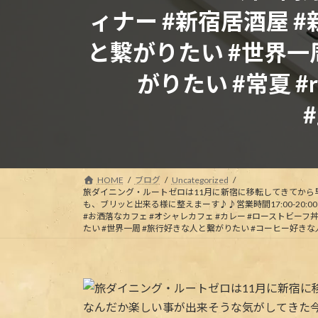
ィナー #新宿居酒屋 
と繋がりたい #世界一
がりたい #常夏 #route
#
HOME
ブログ
Uncategorized
旅ダイニング・ルートゼロは11月に新宿に移転してきてから
も、ブリッと出来る様に整えまーす♪♪営業時間17:00-20:00（
#お洒落なカフェ #オシャレカフェ #カレー #ローストビーフ丼
たい #世界一周 #旅行好きな人と繋がりたい #コーヒー好きな人と繋がりたい #常夏 #ro