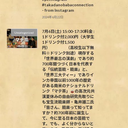
#takadanobabaconnection
- from Instagram
2024年6月22日
7月6日(土) 15:00-17:30料金 :
Uncategorized
1ドリンク付2,000円（大学生
1ドリンク付1,500
円） （高校生以下無
料※ドリンク別途）現存する
「世界最古の演劇」であり約
700年間つづく日本を代表す
る「伝統芸能・能楽」と、
「世界三大ティー」でありイ
ンカ帝国以前1000年の歴史
がある南米のナショナルドリ
ンク「マテ茶」
の高次元共
演夏休みの自由研究先取りに
も宝生流能楽師・亀井雄二氏
「皆さん、能楽って知ってま
すか？約700年前に誕生し
て、今に至る日本の芸能で
す。でも、よく分からないと