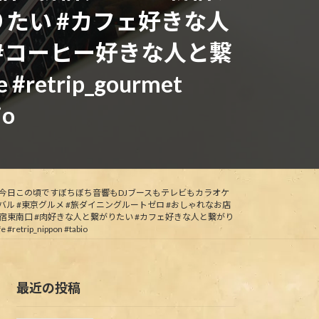
りたい #カフェ好きな人
 #コーヒー好きな人と繋
 #retrip_gourmet
io
今日この頃ですぼちぼち音響もDJブースもテレビもカラオケ
ル #東京グルメ #旅ダイニングルートゼロ #おしゃれなお店
 #新宿東南口 #肉好きな人と繋がりたい #カフェ好きな人と繋がり
trip_nippon #tabio
最近の投稿