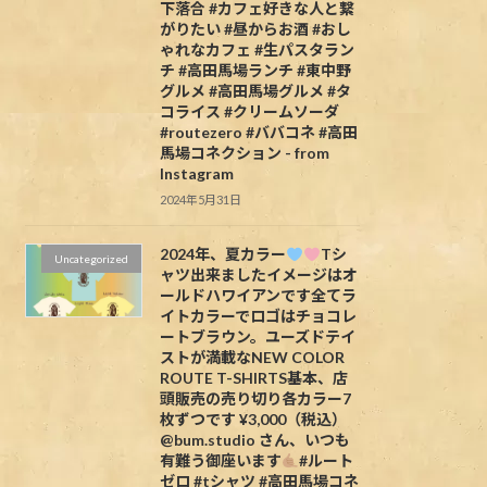
下落合 #カフェ好きな人と繋
がりたい #昼からお酒 #おし
ゃれなカフェ #生パスタラン
チ #高田馬場ランチ #東中野
グルメ #高田馬場グルメ #タ
コライス #クリームソーダ
#routezero #ババコネ #高田
馬場コネクション - from
Instagram
2024年5月31日
2024年、夏カラー
Tシ
Uncategorized
ャツ出来ましたイメージはオ
ールドハワイアンです全てラ
イトカラーでロゴはチョコレ
ートブラウン。ユーズドテイ
ストが満載なNEW COLOR
ROUTE T-SHIRTS基本、店
頭販売の売り切り各カラー7
枚ずつです ¥3,000（税込）
@bum.studio さん、いつも
有難う御座います
#ルート
ゼロ #tシャツ #高田馬場コネ