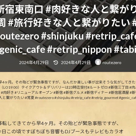
#新宿東南口 #肉好きな人と繋が
周 #旅行好きな人と繋がりたい
zero #shinjuku #retrip_cafe
genic_cafe #retrip_nippon #tab
最
2024年4月29日
2024年4月29日
routezero
終
更
新
日
時
早4ヶ月。その殆どが緊急事態ですが、なんだか楽しい事が出来そうな気がしてきた
:
LO19:00）テイクアウト＆デリバリーは23時迄受付#ルートゼロ #新宿三丁目 #肉バ
 #肉好き #リニューアルオープン #新宿 #新宿グルメ #新宿ディナー #新宿居酒屋
utezero #shinjuku #retrip_cafe #retrip_gourmet #genic_cafe #re