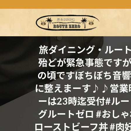
コ
ナ
ン
ビ
テ
ゲ
ン
ー
ツ
シ
へ
ョ
ス
ン
旅ダイニング・ルート
キ
に
殆どが緊急事態です
ッ
移
プ
動
の頃ですぼちぼち音響
に整えまーす♪♪営業時間1
ーは23時迄受付#ルート
グルートゼロ #おし
ローストビーフ丼 #肉好