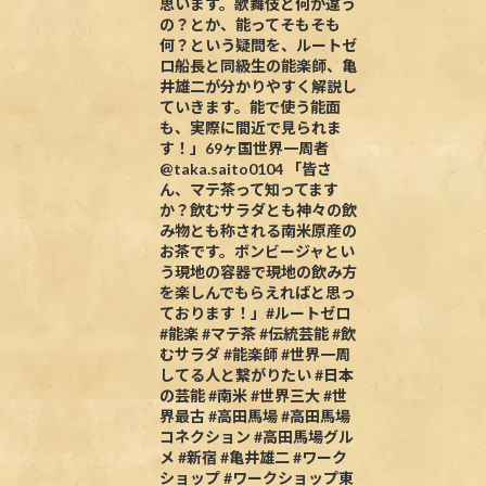
思います。歌舞伎と何が違う
の？とか、能ってそもそも
何？という疑問を、ルートゼ
ロ船長と同級生の能楽師、亀
井雄二が分かりやすく解説し
ていきます。能で使う能面
も、実際に間近で見られま
す！」69ヶ国世界一周者
@taka.saito0104 「皆さ
ん、マテ茶って知ってます
か？飲むサラダとも神々の飲
み物とも称される南米原産の
お茶です。ボンビージャとい
う現地の容器で現地の飲み方
を楽しんでもらえればと思っ
ております！」#ルートゼロ
#能楽 #マテ茶 #伝統芸能 #飲
むサラダ #能楽師 #世界一周
してる人と繋がりたい #日本
の芸能 #南米 #世界三大 #世
界最古 #高田馬場 #高田馬場
コネクション #高田馬場グル
メ #新宿 #亀井雄二 #ワーク
ショップ #ワークショップ東