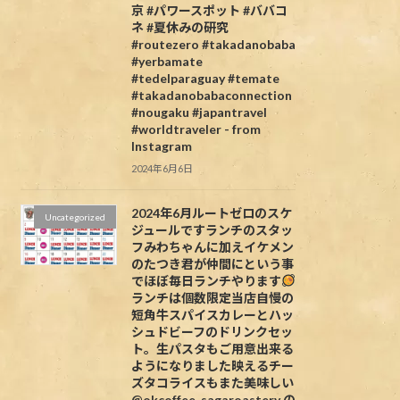
京 #パワースポット #ババコ
ネ #夏休みの研究
#routezero #takadanobaba
#yerbamate
#tedelparaguay #temate
#takadanobabaconnection
#nougaku #japantravel
#worldtraveler - from
Instagram
2024年6月6日
2024年6月ルートゼロのスケ
Uncategorized
ジュールですランチのスタッ
フみわちゃんに加えイケメン
のたつき君が仲間にという事
でほぼ毎日ランチやります
ランチは個数限定当店自慢の
短角牛スパイスカレーとハッ
シュドビーフのドリンクセッ
ト。生パスタもご用意出来る
ようになりました映えるチー
ズタコライスもまた美味しい
@okcoffee_sagaroastery の