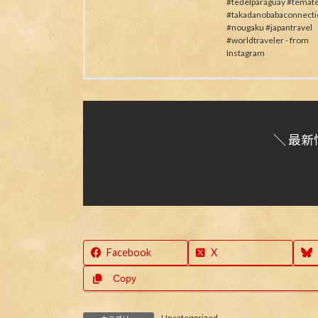
#tedelparaguay #temat
#takadanobabaconnecti
#nougaku #japantravel
#worldtraveler - from
Instagram
＼ 最新
Facebook
X
Copy
Uncategorized