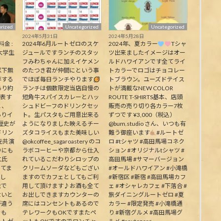
rized
Uncategorized
Uncategorized
2024年5月31日
2024年5月28日
料金 :
2024年6月ルートゼロのスケ
2024年、夏カラー
Tシャ
大学生
ジュールですランチのスタッ
ツ出来ましたイメージはオー
フみわちゃんに加えイケメン
ルドハワイアンです全てライ
下無
のたつき君が仲間にという事
トカラーでロゴはチョコレー
存する
でほぼ毎日ランチやります
トブラウン。ユーズドテイス
あり約
ランチは個数限定当店自慢の
トが満載なNEW COLOR
代表す
短角牛スパイスカレーとハッ
ROUTE T-SHIRTS基本、店頭
と、
シュドビーフのドリンクセッ
販売の売り切り各カラー7枚
ありイ
ト。生パスタもご用意出来る
ずつです ¥3,000（税込）
歴史が
ようになりました映えるチー
@bum.studio さん、いつも有
ドリン
ズタコライスもまた美味しい
難う御座います
#ルートゼ
元共演
@okcoffee_sagaroastery のコ
ロ #tシャツ #高田馬場コネク
りにも
ラボコーヒーや京都から仕入
ション #オリジナルtシャツ #
二氏
れているこだわりシロップの
高田馬場 #サマーバージョン
ってま
クリームソーダなどもござい
#オールドハワイアン #小滝橋
生し
ますのでカフェとしてもご利
#新宿区 #新宿 #高田馬場カフ
能で
用して頂けます♪お酒も全て
ェ #オシャレカフェ #下落合 #
ないと
お出しできますカウンターの
旅ダイニングルートゼロ #夏
が違う
席にはコンセントもあるので
カラー #限定発売 #小滝橋通
そも
テレワークもOKですまたペ
り #新宿グルメ #高田馬場グ