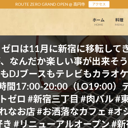
ROUTE ZERO GRAND OPEN @ 高円寺
アクセス
ホーム
料理
HOME
MENU
ゼロは11月に新宿に移転して
が、なんだか楽しい事が出来そう
もDJブースもテレビもカラオ
7:00-20:00（LO19:00
ゼロ #新宿三丁目 #肉バル #東
ゃれなお店 #お洒落なカフェ #オ
き #リニューアルオープン #新宿