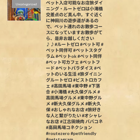
ペット入店可能なお店旅ダイ
Uncategorized
ニング・ルートゼロは小滝橋
交差点のど真ん中。すぐ近く
に神田川の遊歩道があるの
で、ペット連れのお散歩コー
スになっていますお散歩がて
ら、是非お越しください
♪♪#ルートゼロ #ペット可 #
ペット同伴可 #ペットスタグ
ラム #ペットok #ペット同伴
#ペット可カフェ #ペットフ
ード #ペットパラダイス #ペ
ットのいる生活 #旅ダイニン
グルートゼロ #ビストロカフ
ェ #高田馬場 #東中野 #下落
合 #小滝橋 #大久保グルメ #
高田馬場グルメ #東中野グル
メ #新大久保グルメ #新大久
保 #おしゃれなお店 #旅好き
な人と繋がりたい #オシャレ
なお店 #江古田焼肉 ババコネ
#高田馬場コネクション
#routezero #petfriendly
#petstagram