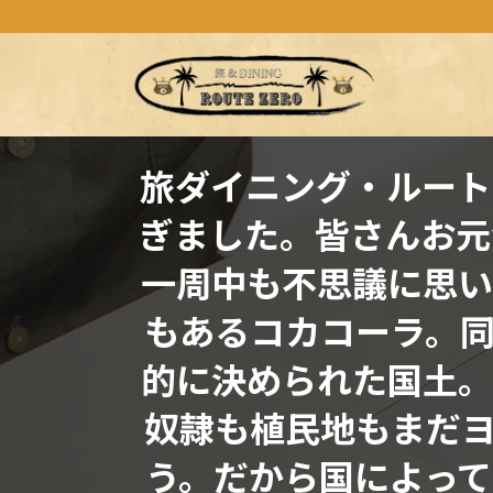
コ
ナ
ン
ビ
テ
ゲ
ン
ー
ツ
シ
へ
ョ
ス
ン
旅ダイニング・ルート
キ
に
ぎました。皆さんお元
ッ
移
プ
動
一周中も不思議に思い
もあるコカコーラ。
的に決められた国土。
奴隷も植民地もまだ
う。だから国によっ