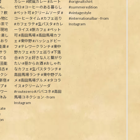
者
カレー #欧風カレー #ルート
#originaltshirt
皆さん、
ゼロ #コーヒーのある暮らし
#summeredition
か？飲
#ペット可 #クリームソーダ #
#vintagestyle
み物と
コーヒータイム #カフェ巡り
#internationalbar - from
お茶で
#カフェラテ #生パスタ #カレ
Instagram
う現地
ーライス #旅カフェ #ペット
を楽し
可 #高田馬場 #高田馬場カフ
ており
ェ #東中野 #ハッシュドビー
楽 #
フ #テレワークランチ #東中
むサラ
野カフェ #カフェ巡り #下落
してる
合 #カフェ好きな人と繋がり
の芸能
たい #昼からお酒 #おしゃれ
古 #
なカフェ #生パスタランチ #
ネクシ
高田馬場ランチ #東中野グル
新宿 #
メ #高田馬場グルメ #タコラ
プ #
イス #クリームソーダ
パワー
#routezero #ババコネ #高田
夏休み
馬場コネクション - from
Instagram
ate
e
on