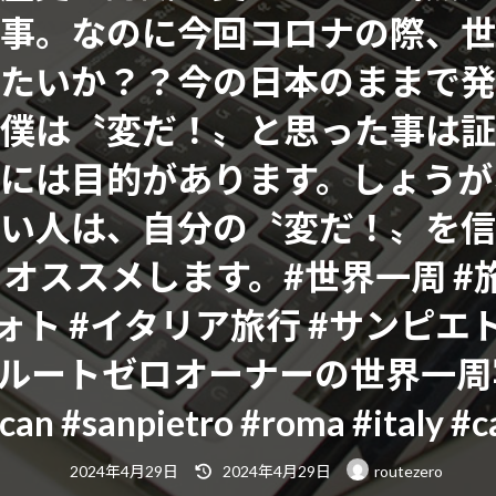
事。なのに今回コロナの際、世
たいか？？今の日本のままで発
、僕は〝変だ！〟と思った事は証
柄には目的があります。しょうが
い人は、自分の〝変だ！〟を信
ススメします。#世界一周 #旅
ォト #イタリア旅行 #サンピエ
ルートゼロオーナーの世界一周写真集
can #sanpietro #roma #italy #ca
最
2024年4月29日
2024年4月29日
routezero
終
更