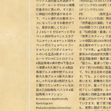
ペット入店可能なお店旅ダイ
7月6日(土) 15:00-17:30
ニング・ルートゼロは小滝橋
1ドリンク付2,000円（
交差点のど真ん中。すぐ近く
1ドリンク付1,500
に神田川の遊歩道があるの
円） （高校生以
で、ペット連れのお散歩コー
料※ドリンク別途）現
スになっていますお散歩がて
「世界最古の演劇」で
ら、是非お越しください
700年間つづく日本を
♪♪#ルートゼロ #ペット可 #
る「伝統芸能・能楽」
ペット同伴可 #ペットスタグ
「世界三大ティー」で
ラム #ペットok #ペット同伴 #
ンカ帝国以前1000年の
ペット可カフェ #ペットフー
ある南米のナショナル
ド #ペットパラダイス #ペッ
ク「マテ茶」
の高次
トのいる生活 #旅ダイニング
夏休みの自由研究先取
ルートゼロ #ビストロカフェ
宝生流能楽師・亀井雄
#高田馬場 #東中野 #下落合 #
「皆さん、能楽って知
小滝橋 #大久保グルメ #高田
すか？約700年前に誕
馬場グルメ #東中野グルメ #
て、今に至る日本の芸
新大久保グルメ #新大久保 #
す。でも、よく分から
おしゃれなお店 #旅好きな人
思います。歌舞伎と何
と繋がりたい #オシャレなお
の？とか、能ってそも
店 #江古田焼肉 ババコネ #高
何？という疑問を、ル
田馬場コネクション
ロ船長と同級生の能楽
#routezero #petfriendly
井雄二が分かりやすく
#petstagram
ていきます。能で使う
#takadanobabaconnection -
も、実際に間近で見ら