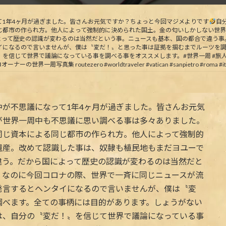
新
日
時
て1年4ヶ月が過ぎました。皆さんお元気ですか？ちょっと今回マジメよりです
自
:
じ都市の作られ方。他人によって強制的に決められた国土。金の匂いしかしない世界
よって歴史の認識が変わるのは当然だという事。ニュースも基本、国の都合で違う事
イになるので言いませんが、僕は〝変だ！〟と思った事は証拠を掴むまでルーツを調
信じて世界で議論になっている事を調べる事をオススメします。#世界一周 #旅人 #
routezero #worldtraveler #vatican #sanpietro #roma #italy #cat