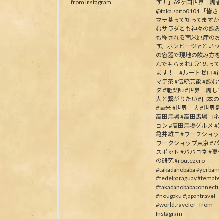
from Instagram
す！」69ヶ国世界一周
@taka.saito0104 「
マテ茶って知ってます
むサラダとも神々の飲
も称される南米原産の
す。ボンビージャとい
の容器で現地の飲み方
んでもらえればと思っ
ます！」#ルートゼロ #能
マテ茶 #伝統芸能 #飲
ダ #能楽師 #世界一周
人と繋がりたい #日本
#南米 #世界三大 #世界最
高田馬場 #高田馬場コ
ョン #高田馬場グルメ #
亀井雄二 #ワークショッ
ワークショップ東京 #
スポット #ババコネ #
の研究 #routezero
#takadanobaba #yerbam
#tedelparaguay #temat
#takadanobabaconnecti
#nougaku #japantravel
#worldtraveler - from
Instagram