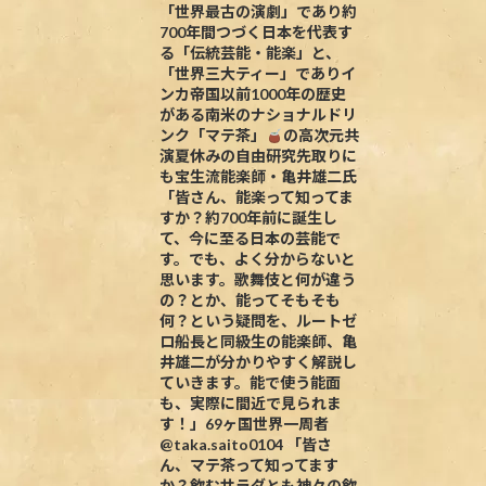
「世界最古の演劇」であり約
700年間つづく日本を代表す
る「伝統芸能・能楽」と、
「世界三大ティー」でありイ
ンカ帝国以前1000年の歴史
がある南米のナショナルドリ
ンク「マテ茶」
の高次元共
演夏休みの自由研究先取りに
も宝生流能楽師・亀井雄二氏
「皆さん、能楽って知ってま
すか？約700年前に誕生し
て、今に至る日本の芸能で
す。でも、よく分からないと
思います。歌舞伎と何が違う
の？とか、能ってそもそも
何？という疑問を、ルートゼ
ロ船長と同級生の能楽師、亀
井雄二が分かりやすく解説し
ていきます。能で使う能面
も、実際に間近で見られま
す！」69ヶ国世界一周者
@taka.saito0104 「皆さ
ん、マテ茶って知ってます
か？飲むサラダとも神々の飲