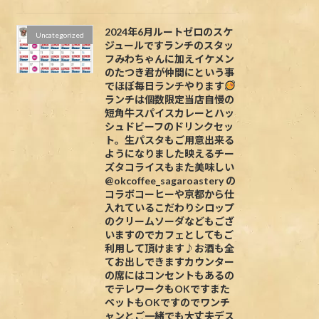
2024年6月ルートゼロのスケ
Uncategorized
ジュールですランチのスタッ
フみわちゃんに加えイケメン
のたつき君が仲間にという事
でほぼ毎日ランチやります
ランチは個数限定当店自慢の
短角牛スパイスカレーとハッ
シュドビーフのドリンクセッ
ト。生パスタもご用意出来る
ようになりました映えるチー
ズタコライスもまた美味しい
@okcoffee_sagaroastery の
コラボコーヒーや京都から仕
入れているこだわりシロップ
のクリームソーダなどもござ
いますのでカフェとしてもご
利用して頂けます♪お酒も全
てお出しできますカウンター
の席にはコンセントもあるの
でテレワークもOKですまた
ペットもOKですのでワンチ
ャンとご一緒でも大丈夫デス