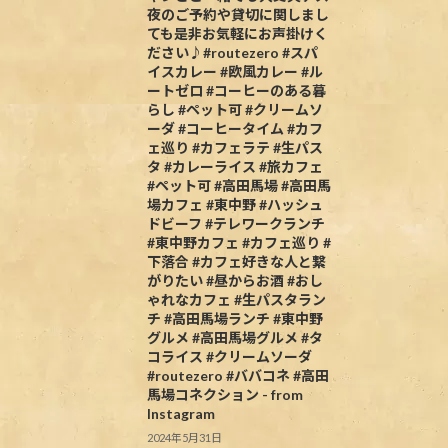
夜のご予約や貸切に関しまし
ても是非お気軽にお声掛けく
ださい♪#routezero #スパ
イスカレー #欧風カレー #ル
ートゼロ #コーヒーのある暮
らし #ペット可 #クリームソ
ーダ #コーヒータイム #カフ
ェ巡り #カフェラテ #生パス
タ #カレーライス #旅カフェ
#ペット可 #高田馬場 #高田馬
場カフェ #東中野 #ハッシュ
ドビーフ #テレワークランチ
#東中野カフェ #カフェ巡り #
下落合 #カフェ好きな人と繋
がりたい #昼からお酒 #おし
ゃれなカフェ #生パスタラン
チ #高田馬場ランチ #東中野
グルメ #高田馬場グルメ #タ
コライス #クリームソーダ
#routezero #ババコネ #高田
馬場コネクション - from
Instagram
2024年5月31日