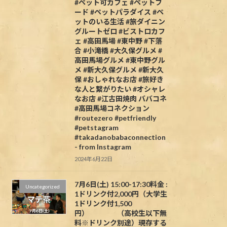
#ペット可カフェ #ペットフ
ード #ペットパラダイス #ペ
ットのいる生活 #旅ダイニン
グルートゼロ #ビストロカフ
ェ #高田馬場 #東中野 #下落
合 #小滝橋 #大久保グルメ #
高田馬場グルメ #東中野グル
メ #新大久保グルメ #新大久
保 #おしゃれなお店 #旅好き
な人と繋がりたい #オシャレ
なお店 #江古田焼肉 ババコネ
#高田馬場コネクション
#routezero #petfriendly
#petstagram
#takadanobabaconnection
- from Instagram
2024年6月22日
7月6日(土) 15:00-17:30料金 :
Uncategorized
1ドリンク付2,000円（大学生
1ドリンク付1,500
円） （高校生以下無
料※ドリンク別途）現存する