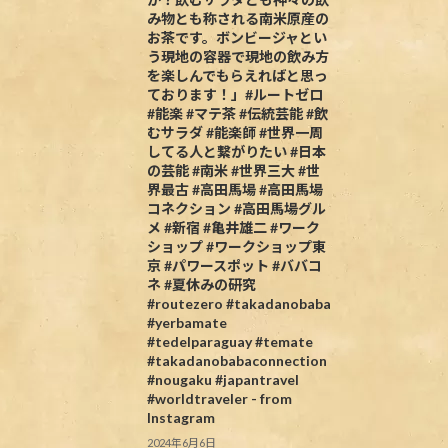
み物とも称される南米原産の
お茶です。ボンビージャとい
う現地の容器で現地の飲み方
を楽しんでもらえればと思っ
ております！」#ルートゼロ
#能楽 #マテ茶 #伝統芸能 #飲
むサラダ #能楽師 #世界一周
してる人と繋がりたい #日本
の芸能 #南米 #世界三大 #世
界最古 #高田馬場 #高田馬場
コネクション #高田馬場グル
メ #新宿 #亀井雄二 #ワーク
ショップ #ワークショップ東
京 #パワースポット #ババコ
ネ #夏休みの研究
#routezero #takadanobaba
#yerbamate
#tedelparaguay #temate
#takadanobabaconnection
#nougaku #japantravel
#worldtraveler - from
Instagram
2024年6月6日