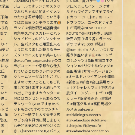
料金 :
2024年6月ルートゼロのスケ
2024年、夏カラー
Tシャ
大学生
ジュールですランチのスタッ
ツ出来ましたイメージはオー
フみわちゃんに加えイケメン
ルドハワイアンです全てライ
下無
のたつき君が仲間にという事
トカラーでロゴはチョコレー
存する
でほぼ毎日ランチやります
トブラウン。ユーズドテイス
あり約
ランチは個数限定当店自慢の
トが満載なNEW COLOR
代表す
短角牛スパイスカレーとハッ
ROUTE T-SHIRTS基本、店頭
と、
シュドビーフのドリンクセッ
販売の売り切り各カラー7枚
ありイ
ト。生パスタもご用意出来る
ずつです ¥3,000（税込）
歴史が
ようになりました映えるチー
@bum.studio さん、いつも有
ドリン
ズタコライスもまた美味しい
難う御座います
#ルートゼ
元共演
@okcoffee_sagaroastery のコ
ロ #tシャツ #高田馬場コネク
りにも
ラボコーヒーや京都から仕入
ション #オリジナルtシャツ #
二氏
れているこだわりシロップの
高田馬場 #サマーバージョン
ってま
クリームソーダなどもござい
#オールドハワイアン #小滝橋
生し
ますのでカフェとしてもご利
#新宿区 #新宿 #高田馬場カフ
能で
用して頂けます♪お酒も全て
ェ #オシャレカフェ #下落合 #
ないと
お出しできますカウンターの
旅ダイニングルートゼロ #夏
が違う
席にはコンセントもあるので
カラー #限定発売 #小滝橋通
そも
テレワークもOKですまたペ
り #新宿グルメ #高田馬場グ
ートゼ
ットもOKですのでワンチャ
ルメ #routezero
師、亀
ンとご一緒でも大丈夫デス夜
#tabidiningroutezero
解説し
のご予約や貸切に関しまして
#takadanobaba #oldhawaii
能面
も是非お気軽にお声掛けくだ
#shinjuku #tokyocafe
れま
さい♪#routezero #スパイス
#takadanobabaconnection