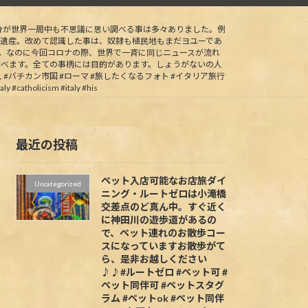
分が世界一周中も不思議に思い調べる事は多々ありました。例
遺産。改めて認識した事は、奴隷も植民地もまだヨユーであ
。なのに今回コロナの際、世界で一斉に同じニュースが流れ
べます。全ての事柄には目的があります。しょうがないの人
バチカン市国 #ローマ #旅したくなるフォト #イタリア旅行
holicism #italy #his
最近の投稿
ペット入店可能なお店旅ダイ
Uncategorized
ニング・ルートゼロは小滝橋
交差点のど真ん中。すぐ近く
に神田川の遊歩道があるの
で、ペット連れのお散歩コー
スになっていますお散歩がて
ら、是非お越しください
♪♪#ルートゼロ #ペット可 #
ペット同伴可 #ペットスタグ
ラム #ペットok #ペット同伴