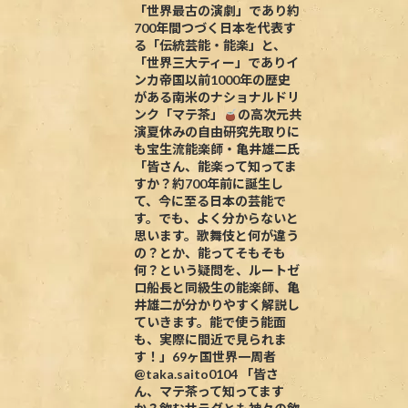
「世界最古の演劇」であり約
700年間つづく日本を代表す
る「伝統芸能・能楽」と、
「世界三大ティー」でありイ
ンカ帝国以前1000年の歴史
がある南米のナショナルドリ
ンク「マテ茶」
の高次元共
演夏休みの自由研究先取りに
も宝生流能楽師・亀井雄二氏
「皆さん、能楽って知ってま
すか？約700年前に誕生し
て、今に至る日本の芸能で
す。でも、よく分からないと
思います。歌舞伎と何が違う
の？とか、能ってそもそも
何？という疑問を、ルートゼ
ロ船長と同級生の能楽師、亀
井雄二が分かりやすく解説し
ていきます。能で使う能面
も、実際に間近で見られま
す！」69ヶ国世界一周者
@taka.saito0104 「皆さ
ん、マテ茶って知ってます