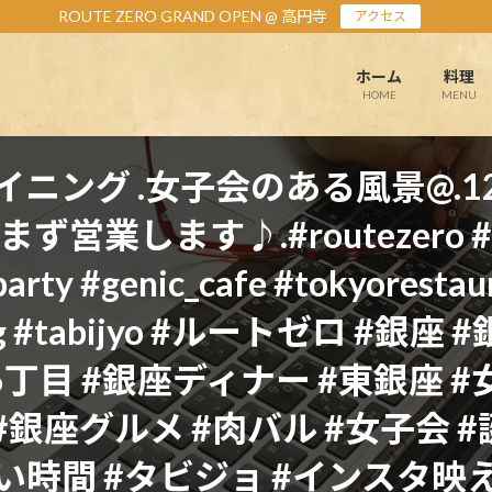
ROUTE ZERO GRAND OPEN @ 高円寺
アクセス
ホーム
料理
HOME
MENU
ニング .女子会のある風景@.
ます♪.#routezero #ginza
party #genic_cafe #tokyoresta
c_mag #tabijyo #ルートゼロ 
6丁目 #銀座ディナー #東銀座 
#銀座グルメ #肉バル #女子会 
い時間 #タビジョ #インスタ映