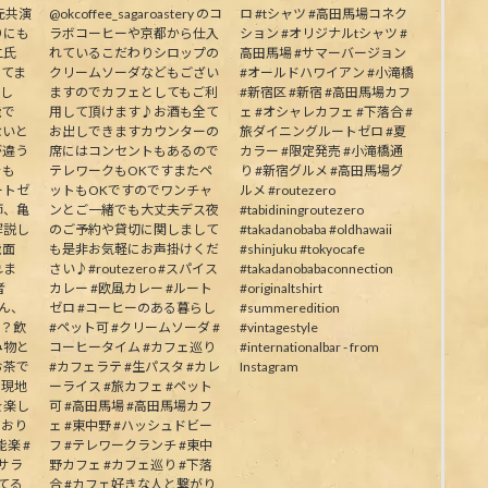
元共演
@okcoffee_sagaroastery のコ
ロ #tシャツ #高田馬場コネク
りにも
ラボコーヒーや京都から仕入
ション #オリジナルtシャツ #
二氏
れているこだわりシロップの
高田馬場 #サマーバージョン
ってま
クリームソーダなどもござい
#オールドハワイアン #小滝橋
生し
ますのでカフェとしてもご利
#新宿区 #新宿 #高田馬場カフ
能で
用して頂けます♪お酒も全て
ェ #オシャレカフェ #下落合 #
ないと
お出しできますカウンターの
旅ダイニングルートゼロ #夏
が違う
席にはコンセントもあるので
カラー #限定発売 #小滝橋通
そも
テレワークもOKですまたペ
り #新宿グルメ #高田馬場グ
ートゼ
ットもOKですのでワンチャ
ルメ #routezero
師、亀
ンとご一緒でも大丈夫デス夜
#tabidiningroutezero
解説し
のご予約や貸切に関しまして
#takadanobaba #oldhawaii
能面
も是非お気軽にお声掛けくだ
#shinjuku #tokyocafe
れま
さい♪#routezero #スパイス
#takadanobabaconnection
者
カレー #欧風カレー #ルート
#originaltshirt
皆さん、
ゼロ #コーヒーのある暮らし
#summeredition
か？飲
#ペット可 #クリームソーダ #
#vintagestyle
み物と
コーヒータイム #カフェ巡り
#internationalbar - from
お茶で
#カフェラテ #生パスタ #カレ
Instagram
う現地
ーライス #旅カフェ #ペット
を楽し
可 #高田馬場 #高田馬場カフ
ており
ェ #東中野 #ハッシュドビー
楽 #
フ #テレワークランチ #東中
むサラ
野カフェ #カフェ巡り #下落
してる
合 #カフェ好きな人と繋がり