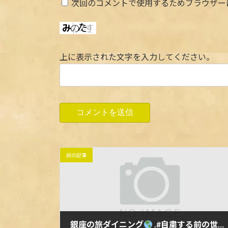
次回のコメントで使用するためブラウザー
上に表示された文字を入力してください。
前の記事
銀座の旅ダイニング
.#自粛する前の世界 11月7日(木)に@meetup第1回International party @routezero.ginza を開催します！英語を話せるようになりたい貴方ドタ参ウェルカムなのでお待ちしてまーす南国の様なスタッフ手作りの店内で乾杯.バーで飲めば仲良くなるよー🏝 .http://meetu.ps/e/HjFyh/zCDZ4/a.写真は…ガラパゴス諸島w.#ルートゼロ #銀座 #銀座6丁目 #南国 #国際交流 #銀座カフェ #東銀座 #国際交流パーティー #西海岸スタイル #おしゃれカフェ #銀座シックス #おしゃれなお店 #世界一周 #英語を話せるようになりたい #オシャレなお店 #旅好きな人と繋がりたい #バー #英語好き #外国人と繋がりたい #routezero #diningbar #ginza #meetup #genic_mag #interlanguage #meetupgroup #party #meetups #internationalparty .www.routezero.jp