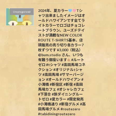
2024年、夏カラー
Tシ
Uncategorized
ャツ出来ましたイメージはオ
ールドハワイアンです全てラ
イトカラーでロゴはチョコレ
ートブラウン。ユーズドテイ
ストが満載なNEW COLOR
ROUTE T-SHIRTS基本、店
頭販売の売り切り各カラー7
枚ずつです ¥3,000（税込）
@bum.studio さん、いつも
有難う御座います
#ルート
ゼロ #tシャツ #高田馬場コネ
クション #オリジナルtシャ
ツ #高田馬場 #サマーバージ
ョン #オールドハワイアン #
小滝橋 #新宿区 #新宿 #高田
馬場カフェ #オシャレカフェ
#下落合 #旅ダイニングルー
トゼロ #夏カラー #限定発売
#小滝橋通り #新宿グルメ #高
田馬場グルメ #routezero
#tabidiningroutezero