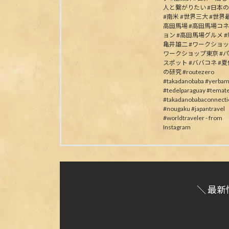
人と繋がりたい #日本
#南米 #世界三大 #世界最
高田馬場 #高田馬場コ
ョン #高田馬場グルメ #
亀井雄二 #ワークショッ
ワークショップ東京 #
スポット #ババコネ #
の研究 #routezero
#takadanobaba #yerbam
#tedelparaguay #temat
#takadanobabaconnecti
#nougaku #japantravel
#worldtraveler - from
Instagram
＼ 最新