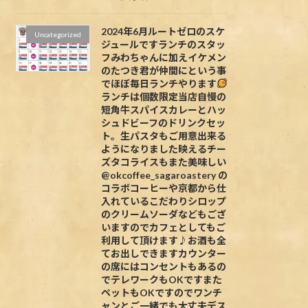
2024年6月ルートゼロのスケ
Uncategorized
ジュールですランチのスタッ
フみわちゃんに加えイケメン
のたつき君が仲間にという事
でほぼ毎日ランチやります
ランチは個数限定当店自慢の
短角牛スパイスカレーとハッ
シュドビーフのドリンクセッ
ト。生パスタもご用意出来る
ようになりました映えるチー
ズタコライスもまた美味しい
@okcoffee_sagaroastery の
コラボコーヒーや京都から仕
入れているこだわりシロップ
のクリームソーダなどもござ
いますのでカフェとしてもご
利用して頂けます♪お酒も全
てお出しできますカウンター
の席にはコンセントもあるの
でテレワークもOKですまた
ペットもOKですのでワンチ
ャンとご一緒でも大丈夫デス