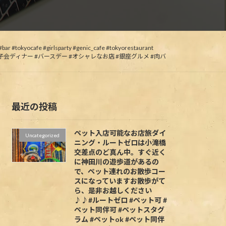
#girlsparty #genic_cafe #tokyorestaurant
#東銀座 #女子会ディナー #バースデー #オシャレなお店 #銀座グルメ #肉バ
最近の投稿
ペット入店可能なお店旅ダイ
Uncategorized
ニング・ルートゼロは小滝橋
交差点のど真ん中。すぐ近く
に神田川の遊歩道があるの
で、ペット連れのお散歩コー
スになっていますお散歩がて
ら、是非お越しください
♪♪#ルートゼロ #ペット可 #
ペット同伴可 #ペットスタグ
ラム #ペットok #ペット同伴