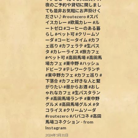
夜のご予約や貸切に関しまし
ても是非お気軽にお声掛けく
ださい♪#routezero #スパ
イスカレー #欧風カレー #ル
ートゼロ #コーヒーのある暮
らし #ペット可 #クリームソ
ーダ #コーヒータイム #カフ
ェ巡り #カフェラテ #生パス
タ #カレーライス #旅カフェ
#ペット可 #高田馬場 #高田馬
場カフェ #東中野 #ハッシュ
ドビーフ #テレワークランチ
#東中野カフェ #カフェ巡り #
下落合 #カフェ好きな人と繋
がりたい #昼からお酒 #おし
ゃれなカフェ #生パスタラン
チ #高田馬場ランチ #東中野
グルメ #高田馬場グルメ #タ
コライス #クリームソーダ
#routezero #ババコネ #高田
馬場コネクション - from
Instagram
2024年5月31日