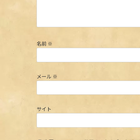
名前
※
メール
※
サイト