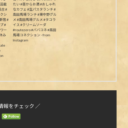
の芸能
たい #昼からお酒 #おしゃれ
古 #
なカフェ #生パスタランチ #
ネクシ
高田馬場ランチ #東中野グル
新宿 #
メ #高田馬場グルメ #タコラ
プ #
イス #クリームソーダ
パワー
#routezero #ババコネ #高田
夏休み
馬場コネクション - from
Instagram
ate
e
on
情報をチェック ／