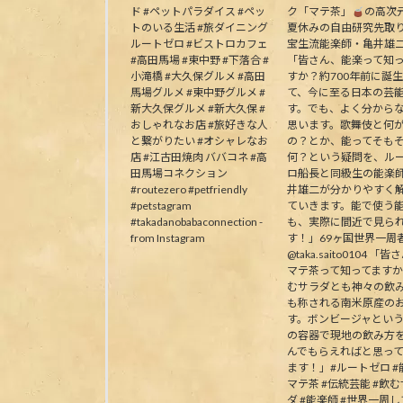
ド #ペットパラダイス #ペッ
ク「マテ茶」
の高次
トのいる生活 #旅ダイニング
夏休みの自由研究先取
ルートゼロ #ビストロカフェ
宝生流能楽師・亀井雄
#高田馬場 #東中野 #下落合 #
「皆さん、能楽って知
小滝橋 #大久保グルメ #高田
すか？約700年前に誕
馬場グルメ #東中野グルメ #
て、今に至る日本の芸
新大久保グルメ #新大久保 #
す。でも、よく分から
おしゃれなお店 #旅好きな人
思います。歌舞伎と何
と繋がりたい #オシャレなお
の？とか、能ってそも
店 #江古田焼肉 ババコネ #高
何？という疑問を、ル
田馬場コネクション
ロ船長と同級生の能楽
#routezero #petfriendly
井雄二が分かりやすく
#petstagram
ていきます。能で使う
#takadanobabaconnection -
も、実際に間近で見ら
from Instagram
す！」69ヶ国世界一周
@taka.saito0104 「
マテ茶って知ってます
むサラダとも神々の飲
も称される南米原産の
す。ボンビージャとい
の容器で現地の飲み方
んでもらえればと思っ
ます！」#ルートゼロ #能
マテ茶 #伝統芸能 #飲
ダ #能楽師 #世界一周