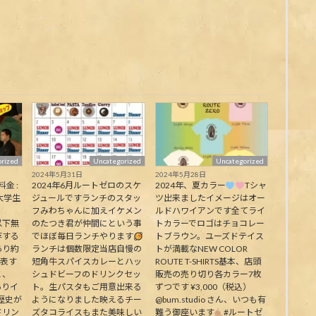
rized
Uncategorized
Uncategorized
2024年5月31日
2024年5月28日
料金 :
2024年6月ルートゼロのスケ
2024年、夏カラー
Tシャ
大学生
ジュールですランチのスタッ
ツ出来ましたイメージはオー
フみわちゃんに加えイケメン
ルドハワイアンです全てライ
下無
のたつき君が仲間にという事
トカラーでロゴはチョコレー
存する
でほぼ毎日ランチやります
トブラウン。ユーズドテイス
あり約
ランチは個数限定当店自慢の
トが満載なNEW COLOR
代表す
短角牛スパイスカレーとハッ
ROUTE T-SHIRTS基本、店頭
と、
シュドビーフのドリンクセッ
販売の売り切り各カラー7枚
ありイ
ト。生パスタもご用意出来る
ずつです ¥3,000（税込）
歴史が
ようになりました映えるチー
@bum.studio さん、いつも有
ドリン
ズタコライスもまた美味しい
難う御座います
#ルートゼ