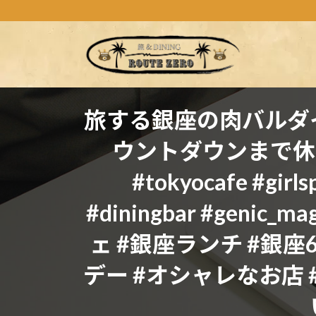
コ
ナ
ン
ビ
テ
ゲ
ン
ー
ツ
シ
へ
ョ
ス
ン
旅する銀座の肉バルダイ
キ
に
ウントダウンまで休まず営業し
ッ
移
プ
動
#tokyocafe #girls
#diningbar #geni
ェ #銀座ランチ #銀座
デー #オシャレなお店 