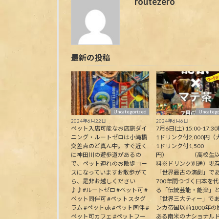
routezero
最新の投稿
Uncategorized
Uncatego
2024年6月22日
2024年6月6日
ペット入店可能なお店旅ダイ
7月6日(土) 15:00-17:30
ニング・ルートゼロは小滝橋
1ドリンク付2,000円（
交差点のど真ん中。すぐ近く
1ドリンク付1,500
に神田川の遊歩道があるの
円） （高校生以
で、ペット連れのお散歩コー
料※ドリンク別途）現
スになっていますお散歩がて
「世界最古の演劇」で
ら、是非お越しください
700年間つづく日本を
♪♪#ルートゼロ #ペット可 #
る「伝統芸能・能楽」
ペット同伴可 #ペットスタグ
「世界三大ティー」で
ラム #ペットok #ペット同伴 #
ンカ帝国以前1000年の
ペット可カフェ #ペットフー
ある南米のナショナル