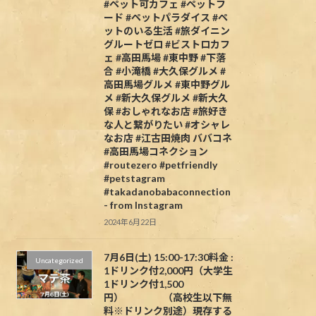
#ペット可カフェ #ペットフ
ード #ペットパラダイス #ペ
ットのいる生活 #旅ダイニン
グルートゼロ #ビストロカフ
ェ #高田馬場 #東中野 #下落
合 #小滝橋 #大久保グルメ #
高田馬場グルメ #東中野グル
メ #新大久保グルメ #新大久
保 #おしゃれなお店 #旅好き
な人と繋がりたい #オシャレ
なお店 #江古田焼肉 ババコネ
#高田馬場コネクション
#routezero #petfriendly
#petstagram
#takadanobabaconnection
- from Instagram
2024年6月22日
7月6日(土) 15:00-17:30料金 :
Uncategorized
1ドリンク付2,000円（大学生
1ドリンク付1,500
円） （高校生以下無
料※ドリンク別途）現存する