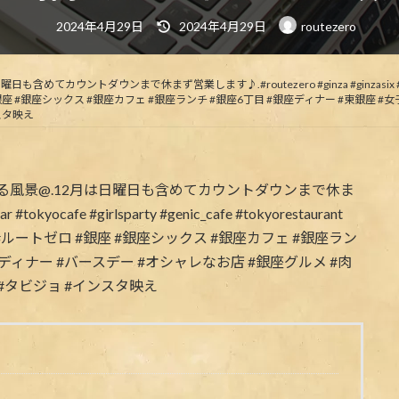
最
2024年4月29日
2024年4月29日
routezero
終
更
新
日
時
ウンまで休まず営業します♪.#routezero #ginza #ginzasix #bar #tokyocafe 
:
ijyo #ルートゼロ #銀座 #銀座シックス #銀座カフェ #銀座ランチ #銀座6丁目 #銀座ディナー 
スタ映え