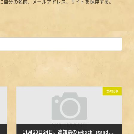
に自分の名前、メールアドレス、サイトを保存する。
次の記事
11月23日24日、高知県の @kochi_stand とのコラボイベントします.KOCHI STAND公式ホームページ↓↓https://r.goope.jp/kochistand.You tuberちゃがまらんイベント紹介↓↓https://youtu.be/eIoCldaP7kQ.#routezero #ginza #kochi #internationalbar #backpacker #kochistand #routezero #meetup #地球の歩き方 #高知グルメ #肉好き #旅人 #ルートゼロ #銀座 #高知カフェ #銀座カフェ #コラボカフェ #銀座6丁目 #銀座ディナー #東銀座 #旅好きな人と繋がりたい #テキーラパーティー #トークショー #オシャレなお店 #旅好き #肉バル #ダイニングバー #地域活性化 #町おこし #世界一周