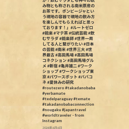
か？飲むサラダとも神々の飲
み物とも称される南米原産の
お茶です。ボンビージャとい
う現地の容器で現地の飲み方
を楽しんでもらえればと思っ
ております！」#ルートゼロ
#能楽 #マテ茶 #伝統芸能 #飲
むサラダ #能楽師 #世界一周
してる人と繋がりたい #日本
の芸能 #南米 #世界三大 #世
界最古 #高田馬場 #高田馬場
コネクション #高田馬場グル
メ #新宿 #亀井雄二 #ワーク
ショップ #ワークショップ東
京 #パワースポット #ババコ
ネ #夏休みの研究
#routezero #takadanobaba
#yerbamate
#tedelparaguay #temate
#takadanobabaconnection
#nougaku #japantravel
#worldtraveler - from
Instagram
2024年6月6日