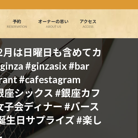
予約
オーナーの思い
アクセス
RESERVATION
ABOUT US
ACCESS
12月は日曜日も含めてカ
 #ginzasix #bar
urant #cafestagram
#銀座 #銀座シックス #銀座カフ
#女子会ディナー #バース
#誕生日サプライズ #楽し
え