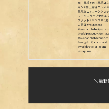
高田馬場 #高田馬場コ
ョン #高田馬場グルメ #
亀井雄二 #ワークショッ
ワークショップ東京 #
スポット #ババコネ #
の研究 #routezero
#takadanobaba #yerbam
#tedelparaguay #temat
#takadanobabaconnecti
#nougaku #japantravel
#worldtraveler - from
Instagram
＼ 最新