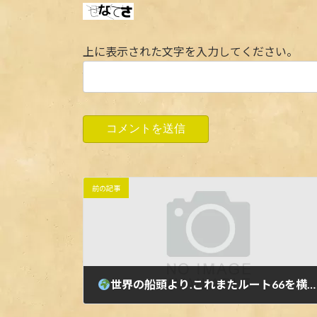
上に表示された文字を入力してください。
前の記事
世界の船頭より
.これまたルート66を横断中のおしゃれポイント. #カリフォルニア #アメリカ #photogenic #routezero #california #ジェットスター旅部 #ルートゼロ #ルートゼロオーナーの世界一周写真集#route66 #tabippo #retrip_global #旅したくなるフォト #世界一周 #旅工房 #フォトジェニック #backpacker #genic_mag #一人旅 #マイトリ #旅行好きな人と繋がりたい #arizonalove #photo_travelers #tlpicks #travellover #genic_travel #アメリカ横断 #旅好きな人と繋がりたい #旅好き #funtotrip #マイトリ #タビナカジェニック
2024年4月29日