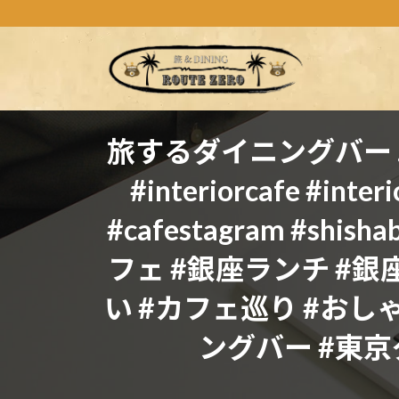
コ
ナ
ン
ビ
テ
ゲ
ン
ー
ツ
シ
へ
ョ
ス
ン
旅するダイニングバー .ソファ
キ
に
#interiorcafe #inter
ッ
移
プ
動
#cafestagram #sh
フェ #銀座ランチ #銀
い #カフェ巡り #おし
ングバー #東京