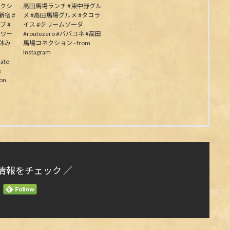
ネクシ
高田馬場ランチ #東中野グル
新宿 #
メ #高田馬場グルメ #タコラ
プ #
イス #クリームソーダ
パワー
#routezero #ババコネ #高田
夏休み
馬場コネクション - from
Instagram
ate
e
on
情報をチェック ／