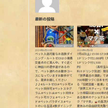
最新の投稿
Uncategorized
Uncatego
2024年6月22日
2024年6月6日
ペット入店可能なお店旅ダイ
7月6日(土) 15:00-17:30
ニング・ルートゼロは小滝橋
1ドリンク付2,000円（
交差点のど真ん中。すぐ近く
1ドリンク付1,500
に神田川の遊歩道があるの
円） （高校生以
で、ペット連れのお散歩コー
料※ドリンク別途）現
スになっていますお散歩がて
「世界最古の演劇」で
ら、是非お越しください
700年間つづく日本を
♪♪#ルートゼロ #ペット可 #
る「伝統芸能・能楽」
ペット同伴可 #ペットスタグ
「世界三大ティー」で
ラム #ペットok #ペット同伴 #
ンカ帝国以前1000年の
ペット可カフェ #ペットフー
ある南米のナショナル
ド #ペットパラダイス #ペッ
ク「マテ茶」
の高次
トのいる生活 #旅ダイニング
夏休みの自由研究先取