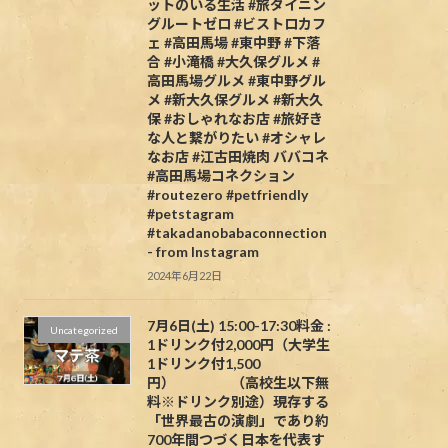
ットのいる生活 #旅ダイニン
グルートゼロ #ビストロカフ
ェ #高田馬場 #東中野 #下落
合 #小滝橋 #大久保グルメ #
高田馬場グルメ #東中野グル
メ #新大久保グルメ #新大久
保 #おしゃれなお店 #旅好き
な人と繋がりたい #オシャレ
なお店 #江古田焼肉 ババコネ
#高田馬場コネクション
#routezero #petfriendly
#petstagram
#takadanobabaconnection
- from Instagram
2024年6月22日
7月6日(土) 15:00-17:30料金 :
Uncategorized
1ドリンク付2,000円（大学生
1ドリンク付1,500
円） （高校生以下無
料※ドリンク別途）現存する
「世界最古の演劇」であり約
700年間つづく日本を代表す