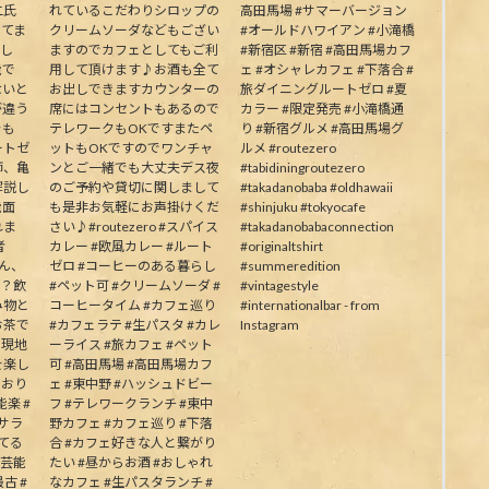
二氏
れているこだわりシロップの
高田馬場 #サマーバージョン
ってま
クリームソーダなどもござい
#オールドハワイアン #小滝橋
生し
ますのでカフェとしてもご利
#新宿区 #新宿 #高田馬場カフ
能で
用して頂けます♪お酒も全て
ェ #オシャレカフェ #下落合 #
ないと
お出しできますカウンターの
旅ダイニングルートゼロ #夏
が違う
席にはコンセントもあるので
カラー #限定発売 #小滝橋通
そも
テレワークもOKですまたペ
り #新宿グルメ #高田馬場グ
ートゼ
ットもOKですのでワンチャ
ルメ #routezero
師、亀
ンとご一緒でも大丈夫デス夜
#tabidiningroutezero
解説し
のご予約や貸切に関しまして
#takadanobaba #oldhawaii
能面
も是非お気軽にお声掛けくだ
#shinjuku #tokyocafe
れま
さい♪#routezero #スパイス
#takadanobabaconnection
者
カレー #欧風カレー #ルート
#originaltshirt
皆さん、
ゼロ #コーヒーのある暮らし
#summeredition
か？飲
#ペット可 #クリームソーダ #
#vintagestyle
み物と
コーヒータイム #カフェ巡り
#internationalbar - from
お茶で
#カフェラテ #生パスタ #カレ
Instagram
う現地
ーライス #旅カフェ #ペット
を楽し
可 #高田馬場 #高田馬場カフ
ており
ェ #東中野 #ハッシュドビー
楽 #
フ #テレワークランチ #東中
むサラ
野カフェ #カフェ巡り #下落
してる
合 #カフェ好きな人と繋がり
の芸能
たい #昼からお酒 #おしゃれ
古 #
なカフェ #生パスタランチ #