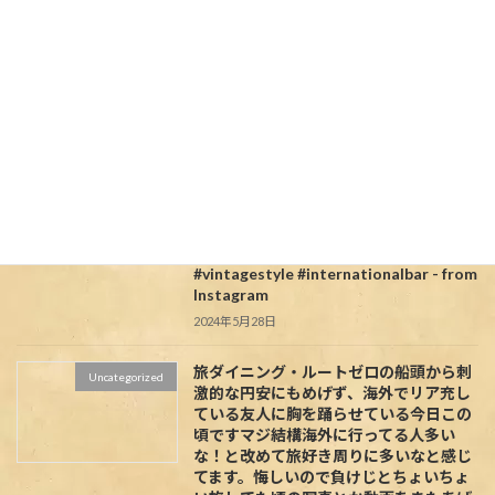
#ルートゼロ #tシャツ #高田馬場コネク
ション #オリジナルtシャツ #高田馬場 #
サマーバージョン #オールドハワイアン
#小滝橋 #新宿区 #新宿 #高田馬場カフェ
#オシャレカフェ #下落合 #旅ダイニング
ルートゼロ #夏カラー #限定発売 #小滝橋
通り #新宿グルメ #高田馬場グルメ
#routezero #tabidiningroutezero
#takadanobaba #oldhawaii #shinjuku
#tokyocafe
#takadanobabaconnection
#originaltshirt #summeredition
#vintagestyle #internationalbar - from
Instagram
2024年5月28日
旅ダイニング・ルートゼロの船頭から
刺
Uncategorized
激的な円安にもめげず、海外でリア充し
ている友人に胸を踊らせている今日この
頃ですマジ結構海外に行ってる人多い
な！と改めて旅好き周りに多いなと感じ
てます。悔しいので負けじとちょいちょ