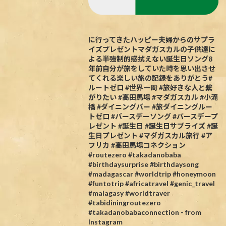
に行ってきたハッピー夫婦からのサプラ
イズプレゼントマダガスカルの子供達に
よる半強制的感拭えない誕生日ソング8
年前自分が旅をしていた時を思い出させ
てくれる楽しい旅の記録をありがとう#
ルートゼロ #世界一周 #旅好きな人と繋
がりたい #高田馬場 #マダガスカル #小滝
橋 #ダイニングバー #旅ダイニングルー
トゼロ #バースデーソング #バースデープ
レゼント #誕生日 #誕生日サプライズ #誕
生日プレゼント #マダガスカル旅行 #ア
フリカ #高田馬場コネクション
#routezero #takadanobaba
#birthdaysurprise #birthdaysong
#madagascar #worldtrip #honeymoon
#funtotrip #africatravel #genic_travel
#malagasy #worldtraver
#tabidiningroutezero
#takadanobabaconnection - from
Instagram