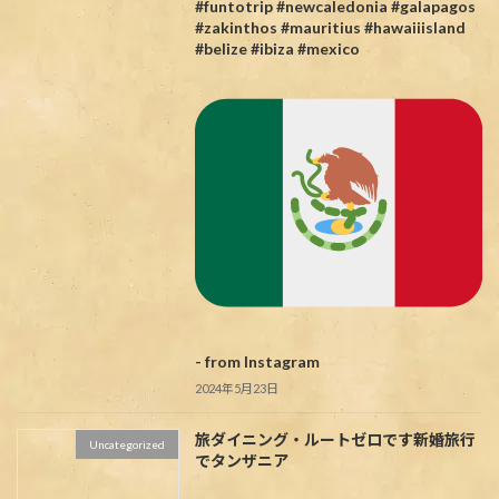
#funtotrip #newcaledonia #galapagos
#zakinthos #mauritius #hawaiiisland
#belize #ibiza #mexico
- from Instagram
2024年5月23日
旅ダイニング・ルートゼロです
新婚旅行
Uncategorized
でタンザニア