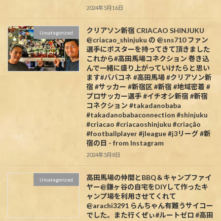
2024年5月16日
クリアソン新宿 CRIACAO SHINJUKU
Uncategorized
@criacao_shinjuku の @sns710 ファン
選手にポスターを持ってきて頂きました️
これから#高田馬場コネクション 巻き込
んで一緒に盛り上がっていけたらと思い
ます#ババコネ #高田馬場 #クリアソン新
宿 #サッカー #新宿区 #新宿 #地域密着 #
プロサッカー選手 #イチオシ新宿 #新宿
コネクション #takadanobaba
#takadanobabaconnection #shinjuku
#criacao #criacaoshinjuku #criação
#footballplayer #jleague #j3リーグ #新
宿の日 - from Instagram
2024年5月8日
高田馬場の仲間とBBQ＆キャンプファイ
Uncategorized
ヤー@鎌ヶ谷の自宅をDIYして作ったキ
ャンプ場を利用させてくれて
@arachi3291 らんちゃん有難うサイコー
でした。また行くぜぃ#ルートゼロ #高田