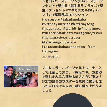
トゼロ #バースデーソング #バースデープ
レゼント #誕生日 #誕生日サプライズ #誕
生日プレゼント #マダガスカル旅行 #ア
フリカ #高田馬場コネクション
#routezero #takadanobaba
#birthdaysurprise #birthdaysong
#madagascar #worldtrip #honeymoon
#funtotrip #africatravel #genic_travel
#malagasy #worldtraver
#tabidiningroutezero
#takadanobabaconnection - from
Instagram
2024年5月18日
プロレスラー、パーソナルトレーナーと
Uncategorized
して活躍しており、『胸毛ニキ』の愛称
で親しまれる八須拳太郎さんがご来店！
5/27の試合のポスターを店内に展示しま
した当日行ける人は一緒に盛り上がりま
しょう