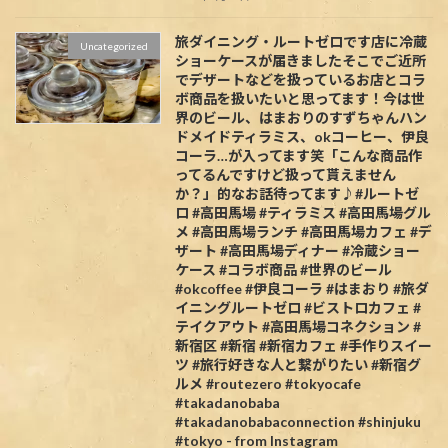
旅ダイニング・ルートゼロです️店に冷蔵
Uncategorized
ショーケースが届きましたそこでご近所
でデザートなどを扱っているお店とコラ
ボ商品を扱いたいと思ってます！今は世
界のビール、はまおりのすずちゃんハン
ドメイドティラミス、okコーヒー、伊良
コーラ…が入ってます笑「こんな商品作
ってるんですけど扱って貰えません
か？」的なお話待ってます♪#ルートゼ
ロ #高田馬場 #ティラミス #高田馬場グル
メ #高田馬場ランチ #高田馬場カフェ #デ
ザート #高田馬場ディナー #冷蔵ショー
ケース #コラボ商品 #世界のビール
#okcoffee #伊良コーラ #はまおり #旅ダ
イニングルートゼロ #ビストロカフェ #
テイクアウト #高田馬場コネクション #
新宿区 #新宿 #新宿カフェ #手作りスイー
ツ #旅行好きな人と繋がりたい #新宿グ
ルメ #routezero #tokyocafe
#takadanobaba
#takadanobabaconnection #shinjuku
#tokyo - from Instagram