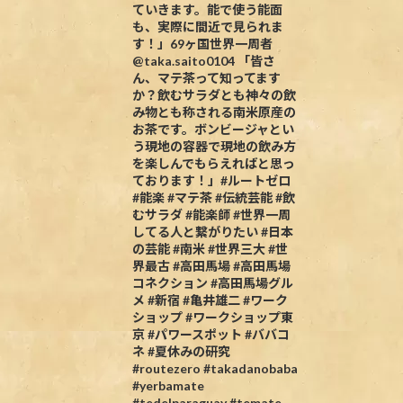
ていきます。能で使う能面
も、実際に間近で見られま
す！」69ヶ国世界一周者
@taka.saito0104 「皆さ
ん、マテ茶って知ってます
か？飲むサラダとも神々の飲
み物とも称される南米原産の
お茶です。ボンビージャとい
う現地の容器で現地の飲み方
を楽しんでもらえればと思っ
ております！」#ルートゼロ
#能楽 #マテ茶 #伝統芸能 #飲
むサラダ #能楽師 #世界一周
してる人と繋がりたい #日本
の芸能 #南米 #世界三大 #世
界最古 #高田馬場 #高田馬場
コネクション #高田馬場グル
メ #新宿 #亀井雄二 #ワーク
ショップ #ワークショップ東
京 #パワースポット #ババコ
ネ #夏休みの研究
#routezero #takadanobaba
#yerbamate
#tedelparaguay #temate