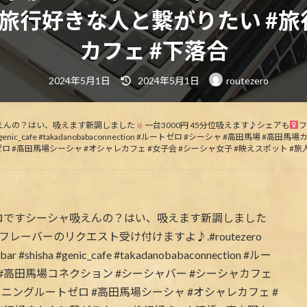
#旅行好きな人と繋がりたい #旅
カフェ #下落合
最
2024年5月1日
2024年5月1日
routezero
終
更
新
日
時
えんの？はい、吸えます新調しました
一台3000円 45分位吸えます♪シェアも‍
フ
:
abar #shisha #genic_cafe #takadanobabaconnection #ルートゼロ #シーシ
ロ #高田馬場シーシャ #オシャレカフェ #女子会 #シーシャ女子 #映えスポット #旅