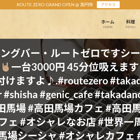
ROUTE ZERO GRAND OPEN @ 高円寺
アクセス
ホーム
料理
HOME
MENU
ニングバー・ルートゼロです
シ
一台3000円 45分位吸えま
♪.#routezero #takadanob
ar #shisha #genic_cafe #takad
高田馬場 #高田馬場カフェ #高田
フェ #オシャレなお店 #世界一周
馬場シーシャ #オシャレカフェ 