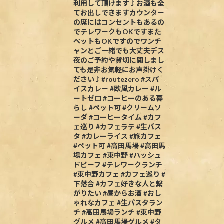
利用して頂けます♪お酒も全
てお出しできますカウンター
の席にはコンセントもあるの
でテレワークもOKですまた
ペットもOKですのでワンチ
ャンとご一緒でも大丈夫デス
夜のご予約や貸切に関しまし
ても是非お気軽にお声掛けく
ださい♪#routezero #スパ
イスカレー #欧風カレー #ル
ートゼロ #コーヒーのある暮
らし #ペット可 #クリームソ
ーダ #コーヒータイム #カフ
ェ巡り #カフェラテ #生パス
タ #カレーライス #旅カフェ
#ペット可 #高田馬場 #高田馬
場カフェ #東中野 #ハッシュ
ドビーフ #テレワークランチ
#東中野カフェ #カフェ巡り #
下落合 #カフェ好きな人と繋
がりたい #昼からお酒 #おし
ゃれなカフェ #生パスタラン
チ #高田馬場ランチ #東中野
グルメ #高田馬場グルメ #タ