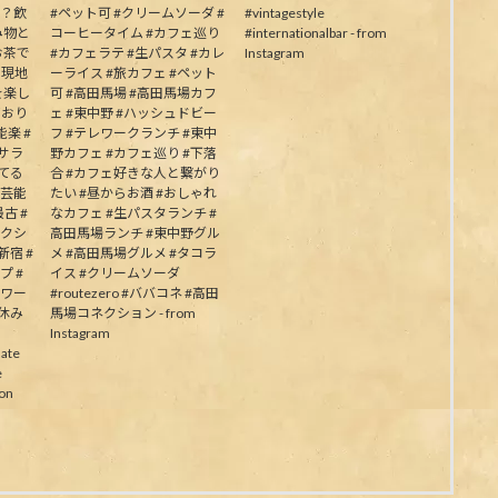
か？飲
#ペット可 #クリームソーダ #
#vintagestyle
み物と
コーヒータイム #カフェ巡り
#internationalbar - from
お茶で
#カフェラテ #生パスタ #カレ
Instagram
う現地
ーライス #旅カフェ #ペット
を楽し
可 #高田馬場 #高田馬場カフ
ており
ェ #東中野 #ハッシュドビー
楽 #
フ #テレワークランチ #東中
むサラ
野カフェ #カフェ巡り #下落
してる
合 #カフェ好きな人と繋がり
の芸能
たい #昼からお酒 #おしゃれ
古 #
なカフェ #生パスタランチ #
ネクシ
高田馬場ランチ #東中野グル
新宿 #
メ #高田馬場グルメ #タコラ
プ #
イス #クリームソーダ
パワー
#routezero #ババコネ #高田
夏休み
馬場コネクション - from
Instagram
ate
e
on