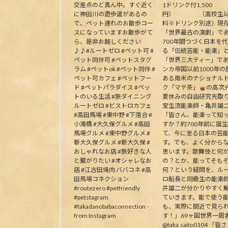
交差点のど真ん中。すぐ近く
1ドリンク付1,500
に神田川の遊歩道があるの
円） （高校生以
で、ペット連れのお散歩コー
料※ドリンク別途）現
スになっていますお散歩がて
「世界最古の演劇」で
ら、是非お越しください
700年間つづく日本を
♪♪#ルートゼロ #ペット可 #
る「伝統芸能・能楽」
ペット同伴可 #ペットスタグ
「世界三大ティー」で
ラム #ペットok #ペット同伴 #
ンカ帝国以前1000年の
ペット可カフェ #ペットフー
ある南米のナショナル
ド #ペットパラダイス #ペッ
ク「マテ茶」
の高次
トのいる生活 #旅ダイニング
夏休みの自由研究先取
ルートゼロ #ビストロカフェ
宝生流能楽師・亀井雄
#高田馬場 #東中野 #下落合 #
「皆さん、能楽って知
小滝橋 #大久保グルメ #高田
すか？約700年前に誕
馬場グルメ #東中野グルメ #
て、今に至る日本の芸
新大久保グルメ #新大久保 #
す。でも、よく分から
おしゃれなお店 #旅好きな人
思います。歌舞伎と何
と繋がりたい #オシャレなお
の？とか、能ってそも
店 #江古田焼肉 ババコネ #高
何？という疑問を、ル
田馬場コネクション
ロ船長と同級生の能楽
#routezero #petfriendly
井雄二が分かりやすく
#petstagram
ていきます。能で使う
#takadanobabaconnection -
も、実際に間近で見ら
from Instagram
す！」69ヶ国世界一周
@taka.saito0104 「