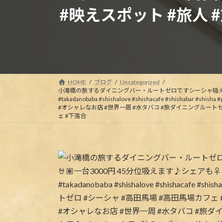
#映えスポット #旅人 
HOME
ブログ
Uncategorized
小滝橋の旅するダイニングバー・ルートゼロです
シーシャ吸
#takadanobaba #shishalove #shishacafe #shish
#オシャレなお店 #世界一周 #水タバコ #旅ダイニングルートゼ
ェ #下落合