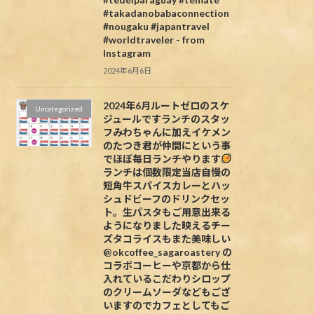
#takadanobabaconnection
#nougaku #japantravel
#worldtraveler - from
Instagram
2024年6月6日
2024年6月ルートゼロのスケ
Uncategorized
ジュールですランチのスタッ
フみわちゃんに加えイケメン
のたつき君が仲間にという事
でほぼ毎日ランチやります
ランチは個数限定当店自慢の
短角牛スパイスカレーとハッ
シュドビーフのドリンクセッ
ト。生パスタもご用意出来る
ようになりました映えるチー
ズタコライスもまた美味しい
@okcoffee_sagaroastery の
コラボコーヒーや京都から仕
入れているこだわりシロップ
のクリームソーダなどもござ
いますのでカフェとしてもご