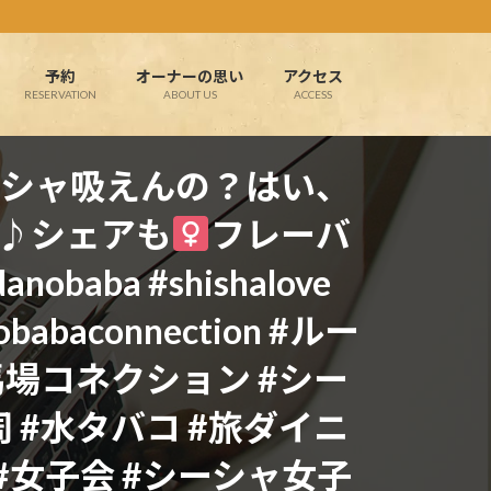
予約
オーナーの思い
アクセス
RESERVATION
ABOUT US
ACCESS
ーシャ吸えんの？はい、
す♪シェアも‍
フレーバ
aba #shishalove
anobabaconnection #ルー
馬場コネクション #シー
 #水タバコ #旅ダイニ
#女子会 #シーシャ女子