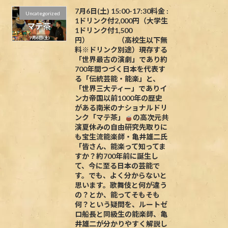
7月6日(土) 15:00-17:30料金 :
Uncategorized
1ドリンク付2,000円（大学生
1ドリンク付1,500
円） （高校生以下無
料※ドリンク別途）現存する
「世界最古の演劇」であり約
700年間つづく日本を代表す
る「伝統芸能・能楽」と、
「世界三大ティー」でありイ
ンカ帝国以前1000年の歴史
がある南米のナショナルドリ
ンク「マテ茶」
の高次元共
演夏休みの自由研究先取りに
も宝生流能楽師・亀井雄二氏
「皆さん、能楽って知ってま
すか？約700年前に誕生し
て、今に至る日本の芸能で
す。でも、よく分からないと
思います。歌舞伎と何が違う
の？とか、能ってそもそも
何？という疑問を、ルートゼ
ロ船長と同級生の能楽師、亀
井雄二が分かりやすく解説し