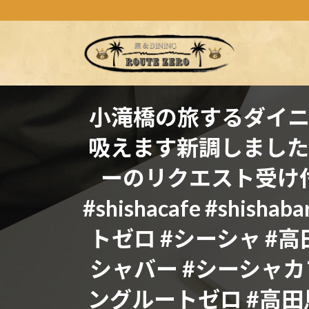
コ
ナ
ン
ビ
テ
ゲ
ン
ー
ツ
シ
へ
ョ
ス
ン
小滝橋の旅するダイ
キ
に
吸えます新調しました
ッ
移
プ
動
ーのリクエスト受け付けますよ
#shishacafe #shishab
トゼロ #シーシャ #
シャバー #シーシャカ
ングルートゼロ #高田