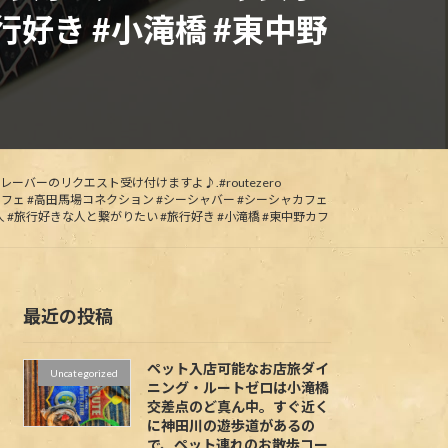
行好き #小滝橋 #東中野
レーバーのリクエスト受け付けますよ♪.#routezero
ャ #高田馬場 #高田馬場カフェ #高田馬場コネクション #シーシャバー #シーシャカフェ
人 #旅行好きな人と繋がりたい #旅行好き #小滝橋 #東中野カフ
最近の投稿
ペット入店可能なお店旅ダイ
Uncategorized
ニング・ルートゼロは小滝橋
交差点のど真ん中。すぐ近く
に神田川の遊歩道があるの
で、ペット連れのお散歩コー