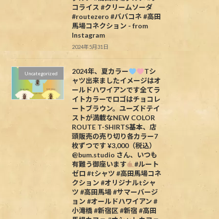
コライス #クリームソーダ
#routezero #ババコネ #高田
馬場コネクション - from
Instagram
2024年5月31日
2024年、夏カラー
Tシ
Uncategorized
ャツ出来ましたイメージはオ
ールドハワイアンです全てラ
イトカラーでロゴはチョコレ
ートブラウン。ユーズドテイ
ストが満載なNEW COLOR
ROUTE T-SHIRTS基本、店
頭販売の売り切り各カラー7
枚ずつです ¥3,000（税込）
@bum.studio さん、いつも
有難う御座います
#ルート
ゼロ #tシャツ #高田馬場コネ
クション #オリジナルtシャ
ツ #高田馬場 #サマーバージ
ョン #オールドハワイアン #
小滝橋 #新宿区 #新宿 #高田