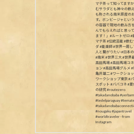
マテ茶って知ってます
むサラダとも神々の飲
も称される南米原産の
す。ボンビージャとい
の容器で現地の飲み方
んでもらえればと思っ
ます！」#ルートゼロ #能
マテ茶 #伝統芸能 #飲
ダ #能楽師 #世界一周
人と繋がりたい #日本
#南米 #世界三大 #世界最
高田馬場 #高田馬場コ
ョン #高田馬場グルメ #
亀井雄二 #ワークショッ
ワークショップ東京 #
スポット #ババコネ #
の研究 #routezero
#takadanobaba #yerbam
#tedelparaguay #temat
#takadanobabaconnecti
#nougaku #japantravel
#worldtraveler - from
Instagram