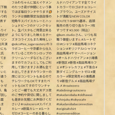
フみわちゃんに加えイケメン
ルドハワイアンです全てライ
下無
のたつき君が仲間にという事
トカラーでロゴはチョコレー
存する
でほぼ毎日ランチやります
トブラウン。ユーズドテイス
あり約
ランチは個数限定当店自慢の
トが満載なNEW COLOR
代表す
短角牛スパイスカレーとハッ
ROUTE T-SHIRTS基本、店頭
と、
シュドビーフのドリンクセッ
販売の売り切り各カラー7枚
ありイ
ト。生パスタもご用意出来る
ずつです ¥3,000（税込）
歴史が
ようになりました映えるチー
@bum.studio さん、いつも有
ドリン
ズタコライスもまた美味しい
難う御座います
#ルートゼ
元共演
@okcoffee_sagaroastery のコ
ロ #tシャツ #高田馬場コネク
りにも
ラボコーヒーや京都から仕入
ション #オリジナルtシャツ #
二氏
れているこだわりシロップの
高田馬場 #サマーバージョン
ってま
クリームソーダなどもござい
#オールドハワイアン #小滝橋
生し
ますのでカフェとしてもご利
#新宿区 #新宿 #高田馬場カフ
能で
用して頂けます♪お酒も全て
ェ #オシャレカフェ #下落合 #
ないと
お出しできますカウンターの
旅ダイニングルートゼロ #夏
が違う
席にはコンセントもあるので
カラー #限定発売 #小滝橋通
そも
テレワークもOKですまたペ
り #新宿グルメ #高田馬場グ
ートゼ
ットもOKですのでワンチャ
ルメ #routezero
師、亀
ンとご一緒でも大丈夫デス夜
#tabidiningroutezero
解説し
のご予約や貸切に関しまして
#takadanobaba #oldhawaii
能面
も是非お気軽にお声掛けくだ
#shinjuku #tokyocafe
れま
さい♪#routezero #スパイス
#takadanobabaconnection
者
カレー #欧風カレー #ルート
#originaltshirt
皆さん、
ゼロ #コーヒーのある暮らし
#summeredition