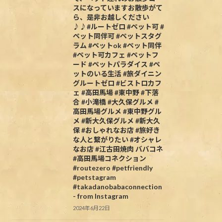
スになっていますお散歩がて
ら、是非お越しください
♪♪#ルートゼロ #ペット可 #
ペット同伴可 #ペットスタグ
ラム #ペットok #ペット同伴
#ペット可カフェ #ペットフ
ード #ペットパラダイス #ペ
ットのいる生活 #旅ダイニン
グルートゼロ #ビストロカフ
ェ #高田馬場 #東中野 #下落
合 #小滝橋 #大久保グルメ #
高田馬場グルメ #東中野グル
メ #新大久保グルメ #新大久
保 #おしゃれなお店 #旅好き
な人と繋がりたい #オシャレ
なお店 #江古田焼肉 ババコネ
#高田馬場コネクション
#routezero #petfriendly
#petstagram
#takadanobabaconnection
- from Instagram
2024年6月22日