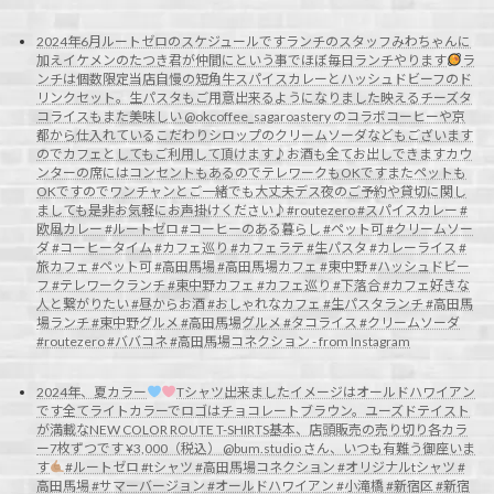
2024年6月ルートゼロのスケジュールですランチのスタッフみわちゃんに
加えイケメンのたつき君が仲間にという事でほぼ毎日ランチやります
ラ
ンチは個数限定当店自慢の短角牛スパイスカレーとハッシュドビーフのド
リンクセット。生パスタもご用意出来るようになりました映えるチーズタ
コライスもまた美味しい @okcoffee_sagaroastery のコラボコーヒーや京
都から仕入れているこだわりシロップのクリームソーダなどもございます
のでカフェとしてもご利用して頂けます♪お酒も全てお出しできますカウ
ンターの席にはコンセントもあるのでテレワークもOKですまたペットも
OKですのでワンチャンとご一緒でも大丈夫デス夜のご予約や貸切に関し
ましても是非お気軽にお声掛けください♪#routezero #スパイスカレー #
欧風カレー #ルートゼロ #コーヒーのある暮らし #ペット可 #クリームソー
ダ #コーヒータイム #カフェ巡り #カフェラテ #生パスタ #カレーライス #
旅カフェ #ペット可 #高田馬場 #高田馬場カフェ #東中野 #ハッシュドビー
フ #テレワークランチ #東中野カフェ #カフェ巡り #下落合 #カフェ好きな
人と繋がりたい #昼からお酒 #おしゃれなカフェ #生パスタランチ #高田馬
場ランチ #東中野グルメ #高田馬場グルメ #タコライス #クリームソーダ
#routezero #ババコネ #高田馬場コネクション - from Instagram
2024年、夏カラー
Tシャツ出来ましたイメージはオールドハワイアン
です全てライトカラーでロゴはチョコレートブラウン。ユーズドテイスト
が満載なNEW COLOR ROUTE T-SHIRTS基本、店頭販売の売り切り各カラ
ー7枚ずつです ¥3,000（税込） @bum.studio さん、いつも有難う御座いま
す
#ルートゼロ #tシャツ #高田馬場コネクション #オリジナルtシャツ #
高田馬場 #サマーバージョン #オールドハワイアン #小滝橋 #新宿区 #新宿