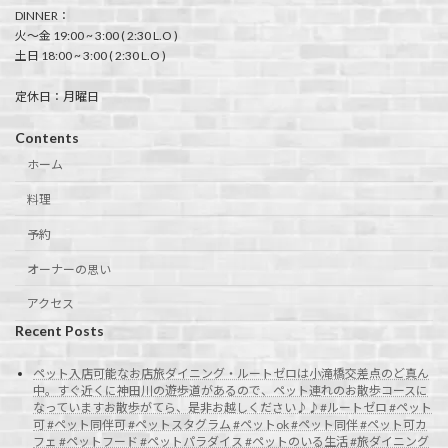
DINNER：
火〜金 19:00 ~ 3:00 ( 2:30 L.O )
土日 18:00 ~ 3:00 ( 2:30 L.O )
定休日：月曜日
Contents
ホーム
料理
予約
オーナーの思い
アクセス
Recent Posts
ペット入店可能なお店旅ダイニング・ルートゼロは小滝橋交差点のど真ん
中。すぐ近くに神田川の遊歩道があるので、ペット連れのお散歩コースに
なっていますお散歩がてら、是非お越しください♪♪#ルートゼロ #ペット
可 #ペット同伴可 #ペットスタグラム #ペットok #ペット同伴 #ペット可カ
フェ #ペットフード #ペットパラダイス #ペットのいる生活 #旅ダイニング