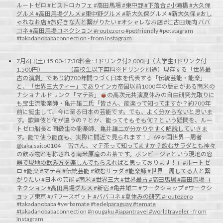
ルートゼロ #ビストロカフェ #高田馬場 #東中野 #下落合 #小滝橋 #大久保
グルメ #高田馬場グルメ #東中野グルメ #新大久保グルメ #新大久保 #おし
ゃれなお店 #旅好きな人と繋がりたい #オシャレなお店 #江古田焼肉 ババ
コネ #高田馬場コネクション #routezero #petfriendly #petstagram
#takadanobabaconnection - from Instagram
7月6日(土) 15:00-17:30料金 : 1ドリンク付2,000円（大学生1ドリンク付
1,500円） （高校生以下無料※ドリンク別途）現存する「世界最
古の演劇」であり約700年間つづく日本を代表する「伝統芸能・能楽」
と、「世界三大ティー」でありインカ帝国以前1000年の歴史がある南米の
ナショナルドリンク「マテ茶」
の高次元共演夏休みの自由研究先取りに
も宝生流能楽師・亀井雄二氏「皆さん、能楽って知ってますか？約700年
前に誕生して、今に至る日本の芸能です。でも、よく分からないと思いま
す。歌舞伎と何が違うの？とか、能ってそもそも何？という疑問を、ルー
トゼロ船長と同級生の能楽師、亀井雄二が分かりやすく解説していきま
す。能で使う能面も、実際に間近で見られます！」69ヶ国世界一周者
@taka.saito0104 「皆さん、マテ茶って知ってますか？飲むサラダとも神々
の飲み物とも称される南米原産のお茶です。ボンビージャという現地の容
器で現地の飲み方を楽しんでもらえればと思っております！」#ルートゼ
ロ #能楽 #マテ茶 #伝統芸能 #飲むサラダ #能楽師 #世界一周してる人と繋
がりたい #日本の芸能 #南米 #世界三大 #世界最古 #高田馬場 #高田馬場コ
ネクション #高田馬場グルメ #新宿 #亀井雄二 #ワークショップ #ワークシ
ョップ東京 #パワースポット #ババコネ #夏休みの研究 #routezero
#takadanobaba #yerbamate #tedelparaguay #temate
#takadanobabaconnection #nougaku #japantravel #worldtraveler - from
Instagram