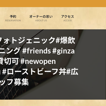
予約
オーナーの思い
アクセス
RESERVATION
ABOUT US
ACCESS
ピ#フォトジェニック#爆飲
ング #friends #ginza
切可 #newopen
gyu #ローストビーフ丼#広
スタッフ募集