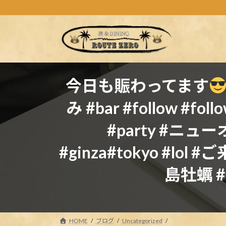
コ
ナ
ン
ビ
テ
ゲ
ン
ー
ツ
シ
へ
ョ
ス
ン
今日も賑わってます
キ
に
み #bar #follow #f
ッ
移
プ
動
#party #ニュ
#ginza#tokyo #
島牡蠣 #
HOME
ブログ
Uncategorized