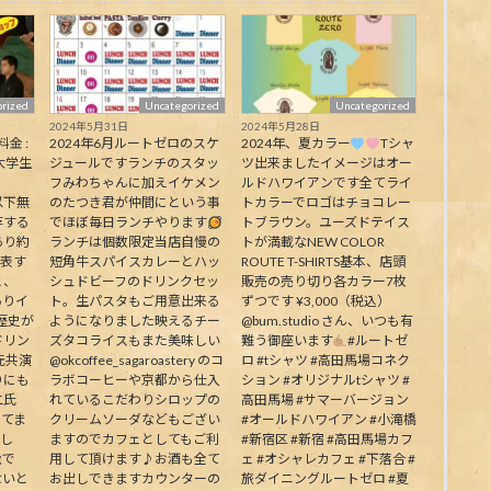
rized
Uncategorized
Uncategorized
2024年5月31日
2024年5月28日
料金 :
2024年6月ルートゼロのスケ
2024年、夏カラー
Tシャ
大学生
ジュールですランチのスタッ
ツ出来ましたイメージはオー
フみわちゃんに加えイケメン
ルドハワイアンです全てライ
下無
のたつき君が仲間にという事
トカラーでロゴはチョコレー
存する
でほぼ毎日ランチやります
トブラウン。ユーズドテイス
あり約
ランチは個数限定当店自慢の
トが満載なNEW COLOR
代表す
短角牛スパイスカレーとハッ
ROUTE T-SHIRTS基本、店頭
と、
シュドビーフのドリンクセッ
販売の売り切り各カラー7枚
ありイ
ト。生パスタもご用意出来る
ずつです ¥3,000（税込）
歴史が
ようになりました映えるチー
@bum.studio さん、いつも有
ドリン
ズタコライスもまた美味しい
難う御座います
#ルートゼ
元共演
@okcoffee_sagaroastery のコ
ロ #tシャツ #高田馬場コネク
りにも
ラボコーヒーや京都から仕入
ション #オリジナルtシャツ #
二氏
れているこだわりシロップの
高田馬場 #サマーバージョン
ってま
クリームソーダなどもござい
#オールドハワイアン #小滝橋
生し
ますのでカフェとしてもご利
#新宿区 #新宿 #高田馬場カフ
能で
用して頂けます♪お酒も全て
ェ #オシャレカフェ #下落合 #
ないと
お出しできますカウンターの
旅ダイニングルートゼロ #夏