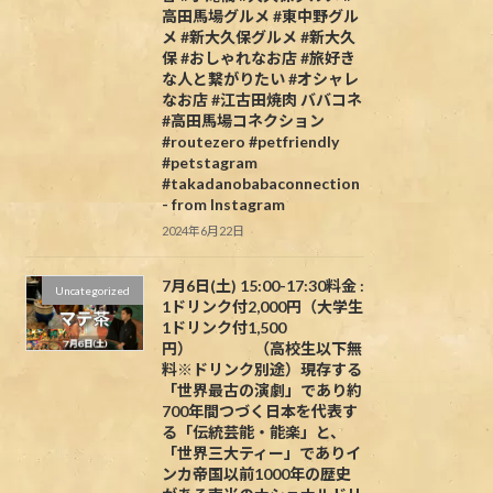
高田馬場グルメ #東中野グル
メ #新大久保グルメ #新大久
保 #おしゃれなお店 #旅好き
な人と繋がりたい #オシャレ
なお店 #江古田焼肉 ババコネ
#高田馬場コネクション
#routezero #petfriendly
#petstagram
#takadanobabaconnection
- from Instagram
2024年6月22日
7月6日(土) 15:00-17:30料金 :
Uncategorized
1ドリンク付2,000円（大学生
1ドリンク付1,500
円） （高校生以下無
料※ドリンク別途）現存する
「世界最古の演劇」であり約
700年間つづく日本を代表す
る「伝統芸能・能楽」と、
「世界三大ティー」でありイ
ンカ帝国以前1000年の歴史