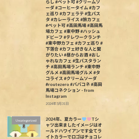
らし #ペット可 #クリームソ
ーダ #コーヒータイム #カフ
ェ巡り #カフェラテ #生パス
タ #カレーライス #旅カフェ
#ペット可 #高田馬場 #高田馬
場カフェ #東中野 #ハッシュ
ドビーフ #テレワークランチ
#東中野カフェ #カフェ巡り #
下落合 #カフェ好きな人と繋
がりたい #昼からお酒 #おし
ゃれなカフェ #生パスタラン
チ #高田馬場ランチ #東中野
グルメ #高田馬場グルメ #タ
コライス #クリームソーダ
#routezero #ババコネ #高田
馬場コネクション - from
Instagram
2024年5月31日
2024年、夏カラー
Tシ
Uncategorized
ャツ出来ましたイメージはオ
ールドハワイアンです全てラ
イトカラーでロゴはチョコレ