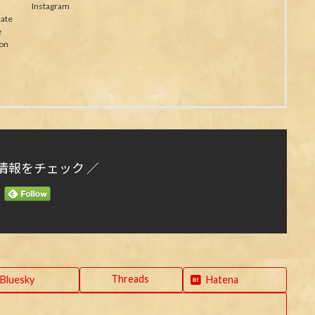
Instagram
ate
e
on
情報をチェック ／
Threads
Bluesky
Hatena