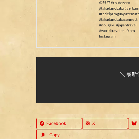
の研究 #routezero
#takadanobaba #yerbam
#tedelparaguay #temat
#takadanobabaconnecti
#nougaku #japantravel
#worldtraveler - from
Instagram
＼ 最新
Facebook
X
Copy