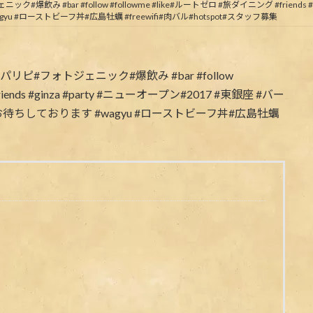
時
#爆飲み #bar #follow #followme #like#ルートゼロ #旅ダイニング #friends 
:
#wagyu #ローストビーフ丼#広島牡蠣 #freewifi#肉バル#hotspot#スタッフ募集