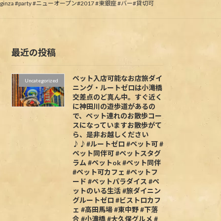
#ginza #party #ニューオープン#2017 #東銀座 #バー#貸切可
最近の投稿
ペット入店可能なお店旅ダイ
Uncategorized
ニング・ルートゼロは小滝橋
交差点のど真ん中。すぐ近く
に神田川の遊歩道があるの
で、ペット連れのお散歩コー
スになっていますお散歩がて
ら、是非お越しください
♪♪#ルートゼロ #ペット可 #
ペット同伴可 #ペットスタグ
ラム #ペットok #ペット同伴
#ペット可カフェ #ペットフ
ード #ペットパラダイス #ペ
ットのいる生活 #旅ダイニン
グルートゼロ #ビストロカフ
ェ #高田馬場 #東中野 #下落
合 #小滝橋 #大久保グルメ #