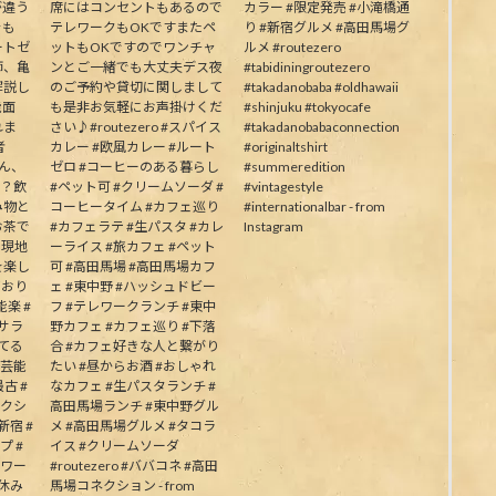
が違う
席にはコンセントもあるので
カラー #限定発売 #小滝橋通
そも
テレワークもOKですまたペ
り #新宿グルメ #高田馬場グ
ートゼ
ットもOKですのでワンチャ
ルメ #routezero
師、亀
ンとご一緒でも大丈夫デス夜
#tabidiningroutezero
解説し
のご予約や貸切に関しまして
#takadanobaba #oldhawaii
能面
も是非お気軽にお声掛けくだ
#shinjuku #tokyocafe
れま
さい♪#routezero #スパイス
#takadanobabaconnection
者
カレー #欧風カレー #ルート
#originaltshirt
皆さん、
ゼロ #コーヒーのある暮らし
#summeredition
か？飲
#ペット可 #クリームソーダ #
#vintagestyle
み物と
コーヒータイム #カフェ巡り
#internationalbar - from
お茶で
#カフェラテ #生パスタ #カレ
Instagram
う現地
ーライス #旅カフェ #ペット
を楽し
可 #高田馬場 #高田馬場カフ
ており
ェ #東中野 #ハッシュドビー
楽 #
フ #テレワークランチ #東中
むサラ
野カフェ #カフェ巡り #下落
してる
合 #カフェ好きな人と繋がり
の芸能
たい #昼からお酒 #おしゃれ
古 #
なカフェ #生パスタランチ #
ネクシ
高田馬場ランチ #東中野グル
新宿 #
メ #高田馬場グルメ #タコラ
プ #
イス #クリームソーダ
パワー
#routezero #ババコネ #高田
夏休み
馬場コネクション - from