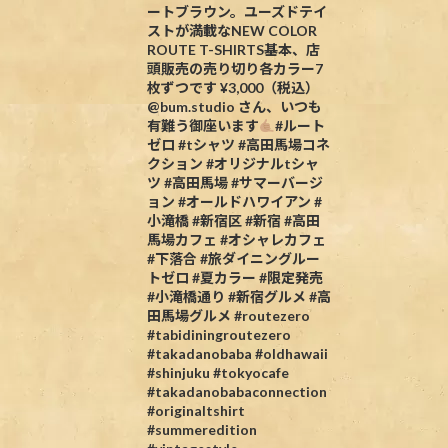
ートブラウン。ユーズドテイ
ストが満載なNEW COLOR
ROUTE T-SHIRTS基本、店
頭販売の売り切り各カラー7
枚ずつです ¥3,000（税込）
@bum.studio さん、いつも
有難う御座います
#ルート
ゼロ #tシャツ #高田馬場コネ
クション #オリジナルtシャ
ツ #高田馬場 #サマーバージ
ョン #オールドハワイアン #
小滝橋 #新宿区 #新宿 #高田
馬場カフェ #オシャレカフェ
#下落合 #旅ダイニングルー
トゼロ #夏カラー #限定発売
#小滝橋通り #新宿グルメ #高
ro#dining#隠れ家ダイニング#銀座デート#銀座女子会#爆飲み#するなら#こ
田馬場グルメ #routezero
#tabidiningroutezero
#takadanobaba #oldhawaii
#shinjuku #tokyocafe
#takadanobabaconnection
#originaltshirt
#summeredition