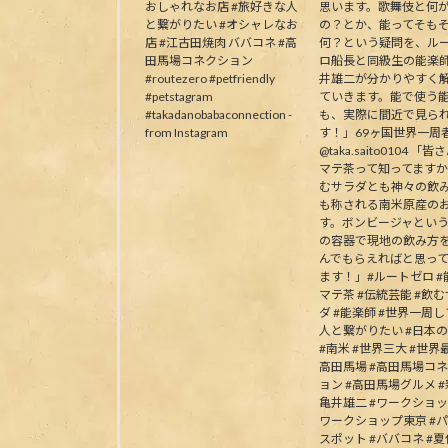
おしゃれなお店 #旅好きな人
思います。歌舞伎と何
と繋がりたい #オシャレなお
の？とか、能ってそも
店 #江古田焼肉 ババコネ #高
何？という疑問を、ル
田馬場コネクション
ロ船長と同級生の能楽
#routezero #petfriendly
井雄二が分かりやすく
#petstagram
ていきます。能で使う
#takadanobabaconnection -
も、実際に間近で見ら
from Instagram
す！」69ヶ国世界一周
@taka.saito0104 「
マテ茶って知ってます
むサラダとも神々の飲
も称される南米原産の
す。ボンビージャとい
の容器で現地の飲み方
んでもらえればと思っ
ます！」#ルートゼロ #能
マテ茶 #伝統芸能 #飲
ダ #能楽師 #世界一周
人と繋がりたい #日本
#南米 #世界三大 #世界最
高田馬場 #高田馬場コ
ョン #高田馬場グルメ #
亀井雄二 #ワークショッ
ワークショップ東京 #
スポット #ババコネ #