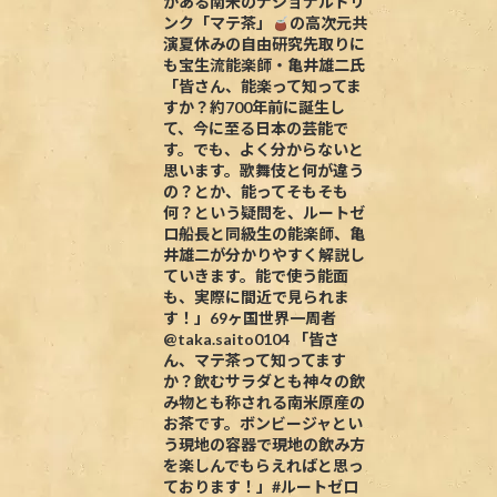
がある南米のナショナルドリ
ンク「マテ茶」
の高次元共
演夏休みの自由研究先取りに
も宝生流能楽師・亀井雄二氏
「皆さん、能楽って知ってま
すか？約700年前に誕生し
て、今に至る日本の芸能で
す。でも、よく分からないと
思います。歌舞伎と何が違う
の？とか、能ってそもそも
何？という疑問を、ルートゼ
ロ船長と同級生の能楽師、亀
井雄二が分かりやすく解説し
ていきます。能で使う能面
も、実際に間近で見られま
す！」69ヶ国世界一周者
@taka.saito0104 「皆さ
ん、マテ茶って知ってます
か？飲むサラダとも神々の飲
み物とも称される南米原産の
お茶です。ボンビージャとい
う現地の容器で現地の飲み方
を楽しんでもらえればと思っ
ております！」#ルートゼロ