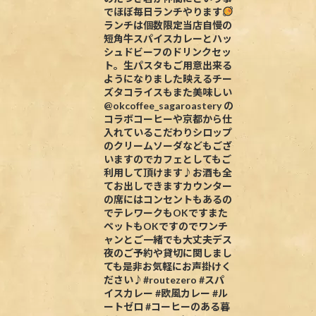
でほぼ毎日ランチやります
ランチは個数限定当店自慢の
短角牛スパイスカレーとハッ
シュドビーフのドリンクセッ
ト。生パスタもご用意出来る
ようになりました映えるチー
ズタコライスもまた美味しい
@okcoffee_sagaroastery の
コラボコーヒーや京都から仕
入れているこだわりシロップ
のクリームソーダなどもござ
いますのでカフェとしてもご
利用して頂けます♪お酒も全
てお出しできますカウンター
の席にはコンセントもあるの
でテレワークもOKですまた
ペットもOKですのでワンチ
ャンとご一緒でも大丈夫デス
夜のご予約や貸切に関しまし
ても是非お気軽にお声掛けく
ださい♪#routezero #スパ
イスカレー #欧風カレー #ル
ートゼロ #コーヒーのある暮