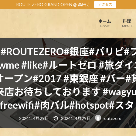
ROUTE ZERO GRAND OPEN @ 高円寺
アクセス
ホーム
料理
HOME
MENU
#ROUTEZERO#銀座#パリ
ollowme #like#ルートゼロ #旅ダイニ
ーオープン#2017 #東銀座 #バー#貸
lol #ご来店お待ちしております #wa
freewifi#肉バル#hotspot#
最
2024年4月29日
2024年4月29日
routezero
終
更
新
日