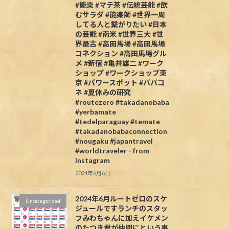
#能楽 #マテ茶 #伝統芸能 #飲
むサラダ #能楽師 #世界一周
してる人と繋がりたい #日本
の芸能 #南米 #世界三大 #世
界最古 #高田馬場 #高田馬場
コネクション #高田馬場グル
メ #新宿 #亀井雄二 #ワーク
ショップ #ワークショップ東
京 #パワースポット #ババコ
ネ #夏休みの研究
#routezero #takadanobaba
#yerbamate
#tedelparaguay #temate
#takadanobabaconnection
#nougaku #japantravel
#worldtraveler - from
Instagram
2024年6月6日
2024年6月ルートゼロのスケ
Uncategorized
ジュールですランチのスタッ
フみわちゃんに加えイケメン
のたつき君が仲間にという事