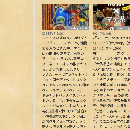
Uncategorized
Uncatego
2024年6月22日
2024年6月6日
ペット入店可能なお店旅ダイ
7月6日(土) 15:00-17:30
ニング・ルートゼロは小滝橋
1ドリンク付2,000円（
交差点のど真ん中。すぐ近く
1ドリンク付1,500
に神田川の遊歩道があるの
円） （高校生以
で、ペット連れのお散歩コー
料※ドリンク別途）現
スになっていますお散歩がて
「世界最古の演劇」で
ら、是非お越しください
700年間つづく日本を
♪♪#ルートゼロ #ペット可 #
る「伝統芸能・能楽」
ペット同伴可 #ペットスタグ
「世界三大ティー」で
ラム #ペットok #ペット同伴 #
ンカ帝国以前1000年の
ペット可カフェ #ペットフー
ある南米のナショナル
ド #ペットパラダイス #ペッ
ク「マテ茶」
の高次
トのいる生活 #旅ダイニング
夏休みの自由研究先取
ルートゼロ #ビストロカフェ
宝生流能楽師・亀井雄
#高田馬場 #東中野 #下落合 #
「皆さん、能楽って知
小滝橋 #大久保グルメ #高田
すか？約700年前に誕
馬場グルメ #東中野グルメ #
て、今に至る日本の芸
新大久保グルメ #新大久保 #
す。でも、よく分から