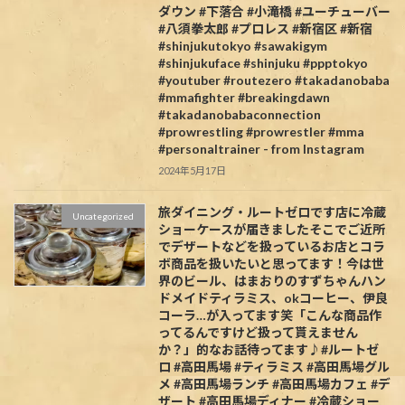
ダウン #下落合 #小滝橋 #ユーチューバー
#八須拳太郎 #プロレス #新宿区 #新宿
#shinjukutokyo #sawakigym
#shinjukuface #shinjuku #ppptokyo
#youtuber #routezero #takadanobaba
#mmafighter #breakingdawn
#takadanobabaconnection
#prowrestling #prowrestler #mma
#personaltrainer - from Instagram
2024年5月17日
旅ダイニング・ルートゼロです️店に冷蔵
Uncategorized
ショーケースが届きましたそこでご近所
でデザートなどを扱っているお店とコラ
ボ商品を扱いたいと思ってます！今は世
界のビール、はまおりのすずちゃんハン
ドメイドティラミス、okコーヒー、伊良
コーラ…が入ってます笑「こんな商品作
ってるんですけど扱って貰えません
か？」的なお話待ってます♪#ルートゼ
ロ #高田馬場 #ティラミス #高田馬場グル
メ #高田馬場ランチ #高田馬場カフェ #デ
ザート #高田馬場ディナー #冷蔵ショー