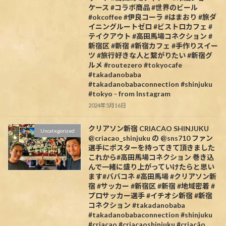
ケース #コラボ商品 #世界のビール
#okcoffee #伊良コーラ #はまおり #旅ダ
イニングルートゼロ #ビストロカフェ #
テイクアウト #高田馬場コネクション #
新宿区 #新宿 #新宿カフェ #手作りスイー
ツ #旅行好きな人と繋がりたい #新宿グ
ルメ #routezero #tokyocafe
#takadanobaba
#takadanobabaconnection #shinjuku
#tokyo - from Instagram
2024年5月16日
クリアソン新宿 CRIACAO SHINJUKU
Uncategorized
@criacao_shinjuku の @sns710 ファン
選手にポスターを持ってきて頂きました️
これから#高田馬場コネクション 巻き込
んで一緒に盛り上がっていけたらと思い
ます#ババコネ #高田馬場 #クリアソン新
宿 #サッカー #新宿区 #新宿 #地域密着 #
プロサッカー選手 #イチオシ新宿 #新宿
コネクション #takadanobaba
#takadanobabaconnection #shinjuku
#criacao #criacaoshinjuku #criação