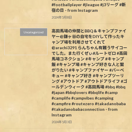
#footballplayer #jleague #j3リーグ #新
宿の日 - from Instagram
2024年5月8日
高田馬場の仲間とBBQ＆キャンプファイ
Uncategorized
ヤー@鎌ヶ谷の自宅をDIYして作ったキ
ャンプ場を利用させてくれて
@arachi3291 らんちゃん有難うサイコー
でした。また行くぜぃ#ルートゼロ #高田
馬場コネクション #キャンプ #キャンプ
飯 #キャンプ場 #キャンプ好きな人と繋
がりたい #キャンプファイヤー #バーベ
キュー #キャンプ好き #キャンプツーリ
ング #アウトドア #アウトドアライフ #ゴ
ールデンウィーク #高田馬場 #bbq #bbq
#japan #bbqlovers #bbqlife #camp
#camplife #campvibes #camping
#campfire #routezero #takadanobaba
#takadanobabaconnection - from
Instagram
2024年5月3日