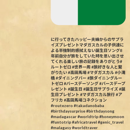
に行ってきたハッピー夫婦からのサプラ
イズプレゼントマダガスカルの子供達に
よる半強制的感拭えない誕生日ソング8
年前自分が旅をしていた時を思い出させ
てくれる楽しい旅の記録をありがとう#
ルートゼロ #世界一周 #旅好きな人と繋
がりたい #高田馬場 #マダガスカル #小滝
橋 #ダイニングバー #旅ダイニングルー
トゼロ #バースデーソング #バースデープ
レゼント #誕生日 #誕生日サプライズ #誕
生日プレゼント #マダガスカル旅行 #ア
フリカ #高田馬場コネクション
#routezero #takadanobaba
#birthdaysurprise #birthdaysong
#madagascar #worldtrip #honeymoon
#funtotrip #africatravel #genic_travel
#malagasy #worldtraver