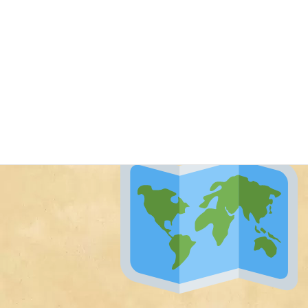
旅ダイニング・ルートゼロの船頭から
刺
Uncategorized
激的な円安にもめげず、海外でリア充し
ている友人に胸を踊らせている今日この
頃ですマジ結構海外に行ってる人多い
な！と改めて旅好き周りに多いなと感じ
てます。悔しいので負けじとちょいちょ
い旅してた頃の写真とか動画をまたあげ
ていこうと思います