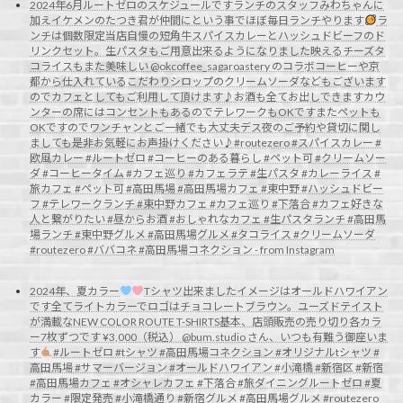
2024年6月ルートゼロのスケジュールですランチのスタッフみわちゃんに
加えイケメンのたつき君が仲間にという事でほぼ毎日ランチやります
ラ
ンチは個数限定当店自慢の短角牛スパイスカレーとハッシュドビーフのド
リンクセット。生パスタもご用意出来るようになりました映えるチーズタ
コライスもまた美味しい @okcoffee_sagaroastery のコラボコーヒーや京
都から仕入れているこだわりシロップのクリームソーダなどもございます
のでカフェとしてもご利用して頂けます♪お酒も全てお出しできますカウ
ンターの席にはコンセントもあるのでテレワークもOKですまたペットも
OKですのでワンチャンとご一緒でも大丈夫デス夜のご予約や貸切に関し
ましても是非お気軽にお声掛けください♪#routezero #スパイスカレー #
欧風カレー #ルートゼロ #コーヒーのある暮らし #ペット可 #クリームソー
ダ #コーヒータイム #カフェ巡り #カフェラテ #生パスタ #カレーライス #
旅カフェ #ペット可 #高田馬場 #高田馬場カフェ #東中野 #ハッシュドビー
フ #テレワークランチ #東中野カフェ #カフェ巡り #下落合 #カフェ好きな
人と繋がりたい #昼からお酒 #おしゃれなカフェ #生パスタランチ #高田馬
場ランチ #東中野グルメ #高田馬場グルメ #タコライス #クリームソーダ
#routezero #ババコネ #高田馬場コネクション - from Instagram
2024年、夏カラー
Tシャツ出来ましたイメージはオールドハワイアン
です全てライトカラーでロゴはチョコレートブラウン。ユーズドテイスト
が満載なNEW COLOR ROUTE T-SHIRTS基本、店頭販売の売り切り各カラ
ー7枚ずつです ¥3,000（税込） @bum.studio さん、いつも有難う御座いま
す
#ルートゼロ #tシャツ #高田馬場コネクション #オリジナルtシャツ #
高田馬場 #サマーバージョン #オールドハワイアン #小滝橋 #新宿区 #新宿
#高田馬場カフェ #オシャレカフェ #下落合 #旅ダイニングルートゼロ #夏
カラー #限定発売 #小滝橋通り #新宿グルメ #高田馬場グルメ #routezero