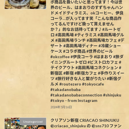
ボ商品を扱いたいと思ってます！今は世
界のビール、はまおりのすずちゃんハン
ドメイドティラミス、okコーヒー、伊良
コーラ…が入ってます笑「こんな商品作
ってるんですけど扱って貰えません
か？」的なお話待ってます♪#ルートゼ
ロ #高田馬場 #ティラミス #高田馬場グル
メ #高田馬場ランチ #高田馬場カフェ #デ
ザート #高田馬場ディナー #冷蔵ショー
ケース #コラボ商品 #世界のビール
#okcoffee #伊良コーラ #はまおり #旅ダ
イニングルートゼロ #ビストロカフェ #
テイクアウト #高田馬場コネクション #
新宿区 #新宿 #新宿カフェ #手作りスイー
ツ #旅行好きな人と繋がりたい #新宿グ
ルメ #routezero #tokyocafe
#takadanobaba
#takadanobabaconnection #shinjuku
#tokyo - from Instagram
2024年5月16日
クリアソン新宿 CRIACAO SHINJUKU
Uncategorized
@criacao_shinjuku の @sns710 ファン