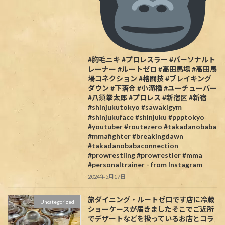
#胸毛ニキ #プロレスラー #パーソナルト
レーナー #ルートゼロ #高田馬場 #高田馬
場コネクション #格闘技 #ブレイキング
ダウン #下落合 #小滝橋 #ユーチューバー
#八須拳太郎 #プロレス #新宿区 #新宿
#shinjukutokyo #sawakigym
#shinjukuface #shinjuku #ppptokyo
#youtuber #routezero #takadanobaba
#mmafighter #breakingdawn
#takadanobabaconnection
#prowrestling #prowrestler #mma
#personaltrainer - from Instagram
2024年5月17日
旅ダイニング・ルートゼロです️店に冷蔵
Uncategorized
ショーケースが届きましたそこでご近所
でデザートなどを扱っているお店とコラ