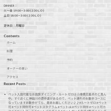
DINNER：
火〜金 19:00 ~ 3:00 ( 2:30 L.O )
土日 18:00 ~ 3:00 ( 2:30 L.O )
定休日：月曜日
Contents
ホーム
料理
予約
オーナーの思い
アクセス
Recent Posts
ペット入店可能なお店旅ダイニング・ルートゼロは小滝橋交差点のど真ん
中。すぐ近くに神田川の遊歩道があるので、ペット連れのお散歩コースに
なっていますお散歩がてら、是非お越しください♪♪#ルートゼロ #ペット
可 #ペット同伴可 #ペットスタグラム #ペットok #ペット同伴 #ペット可カ