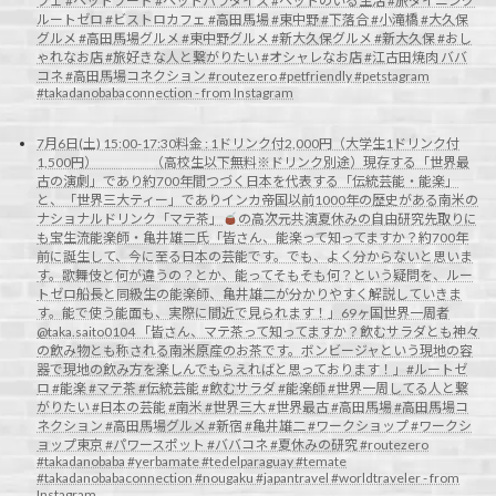
フェ #ペットフード #ペットパラダイス #ペットのいる生活 #旅ダイニング
ルートゼロ #ビストロカフェ #高田馬場 #東中野 #下落合 #小滝橋 #大久保
グルメ #高田馬場グルメ #東中野グルメ #新大久保グルメ #新大久保 #おし
ゃれなお店 #旅好きな人と繋がりたい #オシャレなお店 #江古田焼肉 ババ
コネ #高田馬場コネクション #routezero #petfriendly #petstagram
#takadanobabaconnection - from Instagram
7月6日(土) 15:00-17:30料金 : 1ドリンク付2,000円（大学生1ドリンク付
1,500円） （高校生以下無料※ドリンク別途）現存する「世界最
古の演劇」であり約700年間つづく日本を代表する「伝統芸能・能楽」
と、「世界三大ティー」でありインカ帝国以前1000年の歴史がある南米の
ナショナルドリンク「マテ茶」
の高次元共演夏休みの自由研究先取りに
も宝生流能楽師・亀井雄二氏「皆さん、能楽って知ってますか？約700年
前に誕生して、今に至る日本の芸能です。でも、よく分からないと思いま
す。歌舞伎と何が違うの？とか、能ってそもそも何？という疑問を、ルー
トゼロ船長と同級生の能楽師、亀井雄二が分かりやすく解説していきま
す。能で使う能面も、実際に間近で見られます！」69ヶ国世界一周者
@taka.saito0104 「皆さん、マテ茶って知ってますか？飲むサラダとも神々
の飲み物とも称される南米原産のお茶です。ボンビージャという現地の容
器で現地の飲み方を楽しんでもらえればと思っております！」#ルートゼ
ロ #能楽 #マテ茶 #伝統芸能 #飲むサラダ #能楽師 #世界一周してる人と繋
がりたい #日本の芸能 #南米 #世界三大 #世界最古 #高田馬場 #高田馬場コ
ネクション #高田馬場グルメ #新宿 #亀井雄二 #ワークショップ #ワークシ
ョップ東京 #パワースポット #ババコネ #夏休みの研究 #routezero
#takadanobaba #yerbamate #tedelparaguay #temate
#takadanobabaconnection #nougaku #japantravel #worldtraveler - from
Instagram