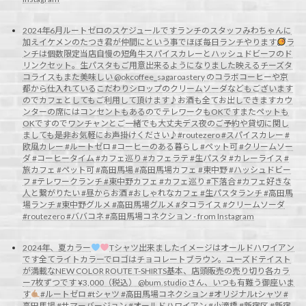
2024年6月ルートゼロのスケジュールですランチのスタッフみわちゃんに
加えイケメンのたつき君が仲間にという事でほぼ毎日ランチやります
ラ
ンチは個数限定当店自慢の短角牛スパイスカレーとハッシュドビーフのド
リンクセット。生パスタもご用意出来るようになりました映えるチーズタ
コライスもまた美味しい @okcoffee_sagaroastery のコラボコーヒーや京
都から仕入れているこだわりシロップのクリームソーダなどもございます
のでカフェとしてもご利用して頂けます♪お酒も全てお出しできますカウ
ンターの席にはコンセントもあるのでテレワークもOKですまたペットも
OKですのでワンチャンとご一緒でも大丈夫デス夜のご予約や貸切に関し
ましても是非お気軽にお声掛けください♪#routezero #スパイスカレー #
欧風カレー #ルートゼロ #コーヒーのある暮らし #ペット可 #クリームソー
ダ #コーヒータイム #カフェ巡り #カフェラテ #生パスタ #カレーライス #
旅カフェ #ペット可 #高田馬場 #高田馬場カフェ #東中野 #ハッシュドビー
フ #テレワークランチ #東中野カフェ #カフェ巡り #下落合 #カフェ好きな
人と繋がりたい #昼からお酒 #おしゃれなカフェ #生パスタランチ #高田馬
場ランチ #東中野グルメ #高田馬場グルメ #タコライス #クリームソーダ
#routezero #ババコネ #高田馬場コネクション - from Instagram
2024年、夏カラー
Tシャツ出来ましたイメージはオールドハワイアン
です全てライトカラーでロゴはチョコレートブラウン。ユーズドテイスト
が満載なNEW COLOR ROUTE T-SHIRTS基本、店頭販売の売り切り各カラ
ー7枚ずつです ¥3,000（税込） @bum.studio さん、いつも有難う御座いま
す
#ルートゼロ #tシャツ #高田馬場コネクション #オリジナルtシャツ #
高田馬場 #サマーバージョン #オールドハワイアン #小滝橋 #新宿区 #新宿