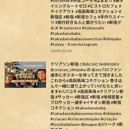
#okcoffee #伊良コーラ #はまおり #旅ダ
イニングルートゼロ #ビストロカフェ #
テイクアウト #高田馬場コネクション #
新宿区 #新宿 #新宿カフェ #手作りスイー
ツ #旅行好きな人と繋がりたい #新宿グ
ルメ #routezero #tokyocafe
#takadanobaba
#takadanobabaconnection #shinjuku
#tokyo - from Instagram
2024年5月16日
クリアソン新宿 CRIACAO SHINJUKU
Uncategorized
@criacao_shinjuku の @sns710 ファン
選手にポスターを持ってきて頂きました️
これから#高田馬場コネクション 巻き込
んで一緒に盛り上がっていけたらと思い
ます#ババコネ #高田馬場 #クリアソン新
宿 #サッカー #新宿区 #新宿 #地域密着 #
プロサッカー選手 #イチオシ新宿 #新宿
コネクション #takadanobaba
#takadanobabaconnection #shinjuku
#criacao #criacaoshinjuku #criação
#footballplayer #jleague #j3リーグ #新