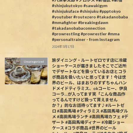
#shinjukutokyo #sawakigym
#shinjukuface #shinjuku #ppptokyo
#youtuber #routezero #takadanobaba
#mmafighter #breakingdawn
#takadanobabaconnection
#prowrestling #prowrestler #mma
#personaltrainer - from Instagram
2024年5月17日
旅ダイニング・ルートゼロです️店に冷蔵
Uncategorized
ショーケースが届きましたそこでご近所
でデザートなどを扱っているお店とコラ
ボ商品を扱いたいと思ってます！今は世
界のビール、はまおりのすずちゃんハン
ドメイドティラミス、okコーヒー、伊良
コーラ…が入ってます笑「こんな商品作
ってるんですけど扱って貰えません
か？」的なお話待ってます♪#ルートゼ
ロ #高田馬場 #ティラミス #高田馬場グル
メ #高田馬場ランチ #高田馬場カフェ #デ
ザート #高田馬場ディナー #冷蔵ショー
ケース #コラボ商品 #世界のビール