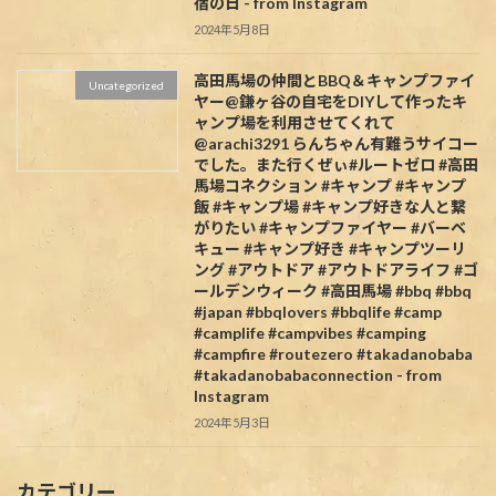
宿の日 - from Instagram
2024年5月8日
高田馬場の仲間とBBQ＆キャンプファイ
Uncategorized
ヤー@鎌ヶ谷の自宅をDIYして作ったキ
ャンプ場を利用させてくれて
@arachi3291 らんちゃん有難うサイコー
でした。また行くぜぃ#ルートゼロ #高田
馬場コネクション #キャンプ #キャンプ
飯 #キャンプ場 #キャンプ好きな人と繋
がりたい #キャンプファイヤー #バーベ
キュー #キャンプ好き #キャンプツーリ
ング #アウトドア #アウトドアライフ #ゴ
ールデンウィーク #高田馬場 #bbq #bbq
#japan #bbqlovers #bbqlife #camp
#camplife #campvibes #camping
#campfire #routezero #takadanobaba
#takadanobabaconnection - from
Instagram
2024年5月3日
カテゴリー