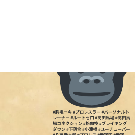
Uncategorized
して活躍しており、『胸毛ニキ』の愛称
で親しまれる八須拳太郎さんがご来店！
5/27の試合のポスターを店内に展示しま
した当日行ける人は一緒に盛り上がりま
しょう
#胸毛ニキ #プロレスラー #パーソナルト
レーナー #ルートゼロ #高田馬場 #高田馬
場コネクション #格闘技 #ブレイキング
ダウン #下落合 #小滝橋 #ユーチューバー
#八須拳太郎 #プロレス #新宿区 #新宿