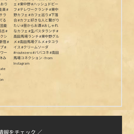
ており
ェ #東中野 #ハッシュドビー
楽 #
フ #テレワークランチ #東中
むサラ
野カフェ #カフェ巡り #下落
してる
合 #カフェ好きな人と繋がり
の芸能
たい #昼からお酒 #おしゃれ
古 #
なカフェ #生パスタランチ #
ネクシ
高田馬場ランチ #東中野グル
新宿 #
メ #高田馬場グルメ #タコラ
プ #
イス #クリームソーダ
パワー
#routezero #ババコネ #高田
夏休み
馬場コネクション - from
Instagram
ate
e
on
情報をチェック ／