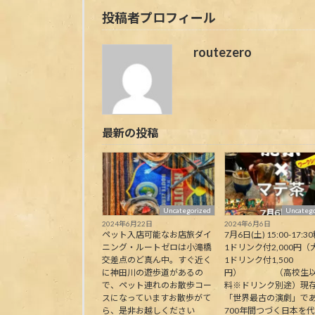
投稿者プロフィール
routezero
最新の投稿
Uncategorized
Uncatego
2024年6月22日
2024年6月6日
ペット入店可能なお店旅ダイ
7月6日(土) 15:00-17:30
ニング・ルートゼロは小滝橋
1ドリンク付2,000円（
交差点のど真ん中。すぐ近く
1ドリンク付1,500
に神田川の遊歩道があるの
円） （高校生以
で、ペット連れのお散歩コー
料※ドリンク別途）現
スになっていますお散歩がて
「世界最古の演劇」で
ら、是非お越しください
700年間つづく日本を