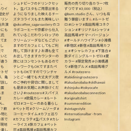
と、
シュドビーフのドリンクセッ
販売の売り切り各カラー7枚
ありイ
ト。生パスタもご用意出来る
ずつです ¥3,000（税込）
歴史が
ようになりました映えるチー
@bum.studio さん、いつも有
ドリン
ズタコライスもまた美味しい
難う御座います
#ルートゼ
元共演
@okcoffee_sagaroastery のコ
ロ #tシャツ #高田馬場コネク
りにも
ラボコーヒーや京都から仕入
ション #オリジナルtシャツ #
二氏
れているこだわりシロップの
高田馬場 #サマーバージョン
ってま
クリームソーダなどもござい
#オールドハワイアン #小滝橋
生し
ますのでカフェとしてもご利
#新宿区 #新宿 #高田馬場カフ
能で
用して頂けます♪お酒も全て
ェ #オシャレカフェ #下落合 #
ないと
お出しできますカウンターの
旅ダイニングルートゼロ #夏
が違う
席にはコンセントもあるので
カラー #限定発売 #小滝橋通
そも
テレワークもOKですまたペ
り #新宿グルメ #高田馬場グ
ートゼ
ットもOKですのでワンチャ
ルメ #routezero
師、亀
ンとご一緒でも大丈夫デス夜
#tabidiningroutezero
解説し
のご予約や貸切に関しまして
#takadanobaba #oldhawaii
能面
も是非お気軽にお声掛けくだ
#shinjuku #tokyocafe
れま
さい♪#routezero #スパイス
#takadanobabaconnection
者
カレー #欧風カレー #ルート
#originaltshirt
皆さん、
ゼロ #コーヒーのある暮らし
#summeredition
か？飲
#ペット可 #クリームソーダ #
#vintagestyle
み物と
コーヒータイム #カフェ巡り
#internationalbar - from
お茶で
#カフェラテ #生パスタ #カレ
Instagram
う現地
ーライス #旅カフェ #ペット
を楽し
可 #高田馬場 #高田馬場カフ