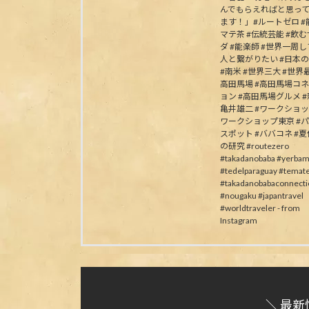
んでもらえればと思っ
ます！」#ルートゼロ #能
マテ茶 #伝統芸能 #飲
ダ #能楽師 #世界一周
人と繋がりたい #日本
#南米 #世界三大 #世界最
高田馬場 #高田馬場コ
ョン #高田馬場グルメ #
亀井雄二 #ワークショッ
ワークショップ東京 #
スポット #ババコネ #
の研究 #routezero
#takadanobaba #yerbam
#tedelparaguay #temat
#takadanobabaconnecti
#nougaku #japantravel
#worldtraveler - from
Instagram
＼ 最新