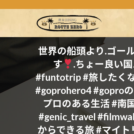
コ
ナ
ン
ビ
テ
ゲ
ン
ー
ツ
シ
へ
ョ
ス
ン
世界の船頭より
.ゴー
キ
に
す
.ちょー良い
ッ
移
プ
動
#funtotrip #旅したくな
#goprohero4 #gopro
プロのある生活 #南国
#genic_travel #fi
からできる旅 #マイトリ#g