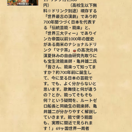
円） （高校生以下無
料※ドリンク別途）現存する
「世界最古の演劇」であり約
700年間つづく日本を代表す
る「伝統芸能・能楽」と、
「世界三大ティー」でありイ
ンカ帝国以前1000年の歴史
がある南米のナショナルドリ
ンク「マテ茶」
の高次元共
演夏休みの自由研究先取りに
も宝生流能楽師・亀井雄二氏
「皆さん、能楽って知ってま
すか？約700年前に誕生し
て、今に至る日本の芸能で
す。でも、よく分からないと
思います。歌舞伎と何が違う
の？とか、能ってそもそも
何？という疑問を、ルートゼ
ロ船長と同級生の能楽師、亀
井雄二が分かりやすく解説し
ていきます。能で使う能面
も、実際に間近で見られま
す！」69ヶ国世界一周者