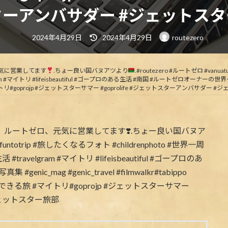
ーアンバサダー #ジェットス
最
2024年4月29日
2024年4月29日
routezero
終
更
新
日
時
気に営業してます
.ちょー良い国バヌアツより
.#routezero #ルートゼロ #vanua
:
lgram #マイトリ #lifeisbeautiful #ゴープロのある生活 #南国 #ルートゼロオーナーの世界一周写真集 
イトリ#goprojp #ジェットスターサマー #goprolife #ジェットスターアンバサダー 