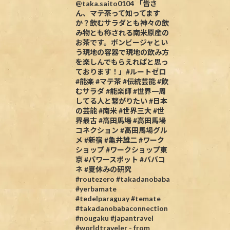
@taka.saito0104 「皆さ
ん、マテ茶って知ってます
か？飲むサラダとも神々の飲
み物とも称される南米原産の
お茶です。ボンビージャとい
う現地の容器で現地の飲み方
を楽しんでもらえればと思っ
ております！」#ルートゼロ
#能楽 #マテ茶 #伝統芸能 #飲
むサラダ #能楽師 #世界一周
してる人と繋がりたい #日本
の芸能 #南米 #世界三大 #世
界最古 #高田馬場 #高田馬場
コネクション #高田馬場グル
メ #新宿 #亀井雄二 #ワーク
ショップ #ワークショップ東
京 #パワースポット #ババコ
ネ #夏休みの研究
#routezero #takadanobaba
#yerbamate
#tedelparaguay #temate
#takadanobabaconnection
#nougaku #japantravel
#worldtraveler - from