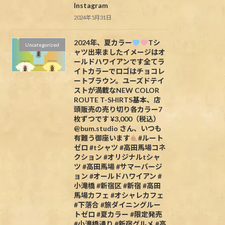
Instagram
2024年5月31日
2024年、夏カラー
Tシ
Uncategorized
ャツ出来ましたイメージはオ
ールドハワイアンです全てラ
イトカラーでロゴはチョコレ
ートブラウン。ユーズドテイ
ストが満載なNEW COLOR
ROUTE T-SHIRTS基本、店
頭販売の売り切り各カラー7
枚ずつです ¥3,000（税込）
@bum.studio さん、いつも
有難う御座います
#ルート
ゼロ #tシャツ #高田馬場コネ
クション #オリジナルtシャ
ツ #高田馬場 #サマーバージ
ョン #オールドハワイアン #
小滝橋 #新宿区 #新宿 #高田
馬場カフェ #オシャレカフェ
#下落合 #旅ダイニングルー
トゼロ #夏カラー #限定発売
#小滝橋通り #新宿グルメ #高