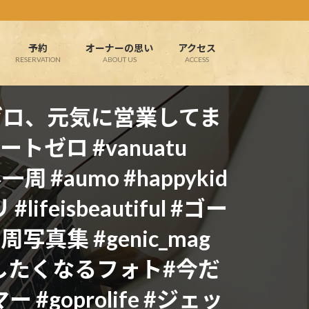
予約
オーナーの思い
アクセス
RESERVATION
ABOUT US
ACCESS
ゼロ、元気に営業してま
#ルートゼロ #vanuatu
一周 #aumo #happykid
lifeisbeautiful #ゴー
集 #genic_mag
obal #旅したくなるフォト#今だ
#goprolife #ジェッ