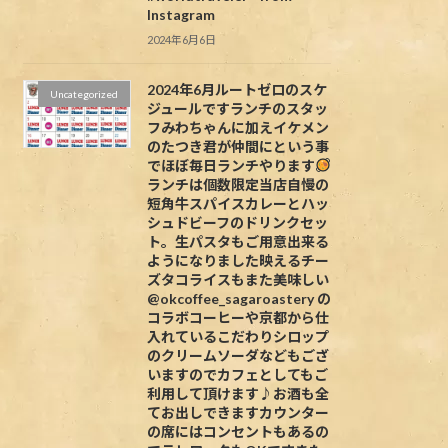
Instagram
2024年6月6日
2024年6月ルートゼロのスケ
Uncategorized
ジュールですランチのスタッ
フみわちゃんに加えイケメン
のたつき君が仲間にという事
でほぼ毎日ランチやります
ランチは個数限定当店自慢の
短角牛スパイスカレーとハッ
シュドビーフのドリンクセッ
ト。生パスタもご用意出来る
ようになりました映えるチー
ズタコライスもまた美味しい
@okcoffee_sagaroastery の
コラボコーヒーや京都から仕
入れているこだわりシロップ
のクリームソーダなどもござ
いますのでカフェとしてもご
利用して頂けます♪お酒も全
てお出しできますカウンター
の席にはコンセントもあるの