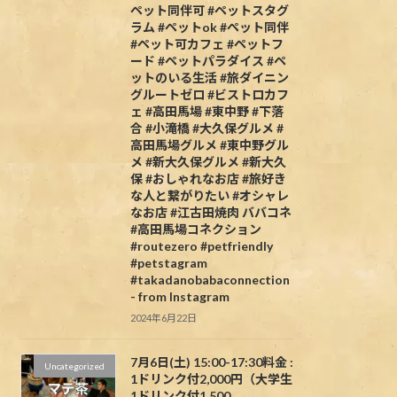
ペット同伴可 #ペットスタグ
ラム #ペットok #ペット同伴
#ペット可カフェ #ペットフ
ード #ペットパラダイス #ペ
ットのいる生活 #旅ダイニン
グルートゼロ #ビストロカフ
ェ #高田馬場 #東中野 #下落
合 #小滝橋 #大久保グルメ #
高田馬場グルメ #東中野グル
メ #新大久保グルメ #新大久
保 #おしゃれなお店 #旅好き
な人と繋がりたい #オシャレ
なお店 #江古田焼肉 ババコネ
#高田馬場コネクション
#routezero #petfriendly
#petstagram
#takadanobabaconnection
- from Instagram
2024年6月22日
7月6日(土) 15:00-17:30料金 :
Uncategorized
1ドリンク付2,000円（大学生
1ドリンク付1,500