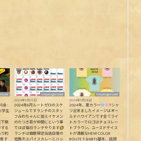
rized
Uncategorized
Uncategorized
2024年5月31日
2024年5月28日
料金 :
2024年6月ルートゼロのスケ
2024年、夏カラー
Tシャ
大学生
ジュールですランチのスタッ
ツ出来ましたイメージはオー
フみわちゃんに加えイケメン
ルドハワイアンです全てライ
下無
のたつき君が仲間にという事
トカラーでロゴはチョコレー
存する
でほぼ毎日ランチやります
トブラウン。ユーズドテイス
あり約
ランチは個数限定当店自慢の
トが満載なNEW COLOR
代表す
短角牛スパイスカレーとハッ
ROUTE T-SHIRTS基本、店頭