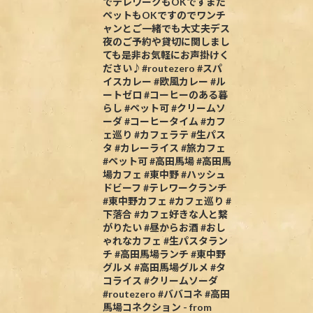
でテレワークもOKですまた
ペットもOKですのでワンチ
ャンとご一緒でも大丈夫デス
夜のご予約や貸切に関しまし
ても是非お気軽にお声掛けく
ださい♪#routezero #スパ
イスカレー #欧風カレー #ル
ートゼロ #コーヒーのある暮
らし #ペット可 #クリームソ
ーダ #コーヒータイム #カフ
ェ巡り #カフェラテ #生パス
タ #カレーライス #旅カフェ
#ペット可 #高田馬場 #高田馬
場カフェ #東中野 #ハッシュ
ドビーフ #テレワークランチ
#東中野カフェ #カフェ巡り #
下落合 #カフェ好きな人と繋
がりたい #昼からお酒 #おし
ゃれなカフェ #生パスタラン
チ #高田馬場ランチ #東中野
グルメ #高田馬場グルメ #タ
コライス #クリームソーダ
#routezero #ババコネ #高田
馬場コネクション - from