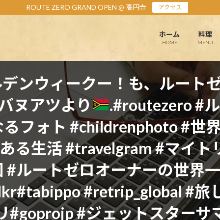
ROUTE ZERO GRAND OPEN @ 高円寺
アクセス
ホーム
料理
HOME
MENU
ルデンウィークー！も、ルート
国バヌアツより
.#routezero 
るフォト #childrenphoto #世界
のある生活 #travelgram #マイトリ #
 #ルートゼロオーナーの世界一周写真
lmwalkr#tabippo #retrip_gl
oprojp #ジェットスターサマー 