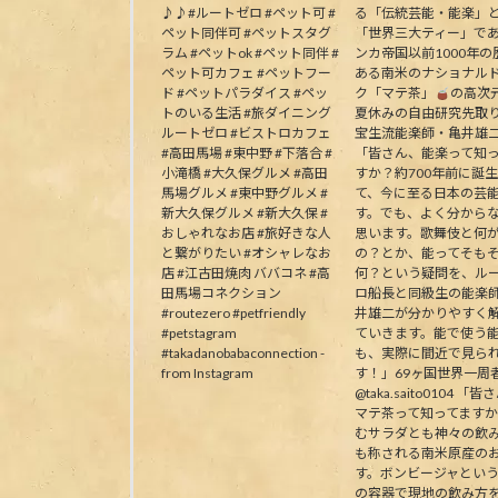
♪♪#ルートゼロ #ペット可 #
る「伝統芸能・能楽」
ペット同伴可 #ペットスタグ
「世界三大ティー」で
ラム #ペットok #ペット同伴 #
ンカ帝国以前1000年の
ペット可カフェ #ペットフー
ある南米のナショナル
ド #ペットパラダイス #ペッ
ク「マテ茶」
の高次
トのいる生活 #旅ダイニング
夏休みの自由研究先取
ルートゼロ #ビストロカフェ
宝生流能楽師・亀井雄
#高田馬場 #東中野 #下落合 #
「皆さん、能楽って知
小滝橋 #大久保グルメ #高田
すか？約700年前に誕
馬場グルメ #東中野グルメ #
て、今に至る日本の芸
新大久保グルメ #新大久保 #
す。でも、よく分から
おしゃれなお店 #旅好きな人
思います。歌舞伎と何
と繋がりたい #オシャレなお
の？とか、能ってそも
店 #江古田焼肉 ババコネ #高
何？という疑問を、ル
田馬場コネクション
ロ船長と同級生の能楽
#routezero #petfriendly
井雄二が分かりやすく
#petstagram
ていきます。能で使う
#takadanobabaconnection -
も、実際に間近で見ら
from Instagram
す！」69ヶ国世界一周
@taka.saito0104 「
マテ茶って知ってます
むサラダとも神々の飲
も称される南米原産の
す。ボンビージャとい
の容器で現地の飲み方