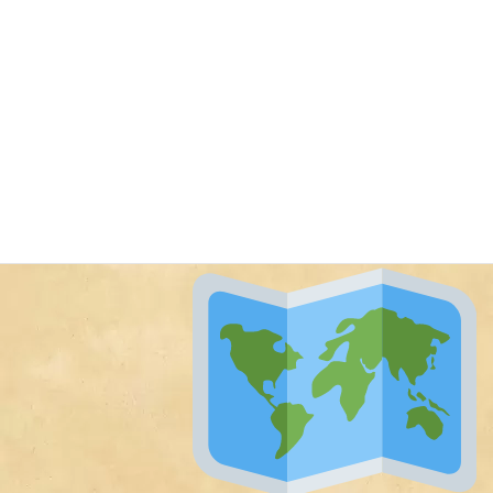
2024年5月28日
旅ダイニング・ルートゼロの船頭から
刺
Uncategorized
激的な円安にもめげず、海外でリア充し
ている友人に胸を踊らせている今日この
頃ですマジ結構海外に行ってる人多い
な！と改めて旅好き周りに多いなと感じ
てます。悔しいので負けじとちょいちょ
い旅してた頃の写真とか動画をまたあげ
ていこうと思います