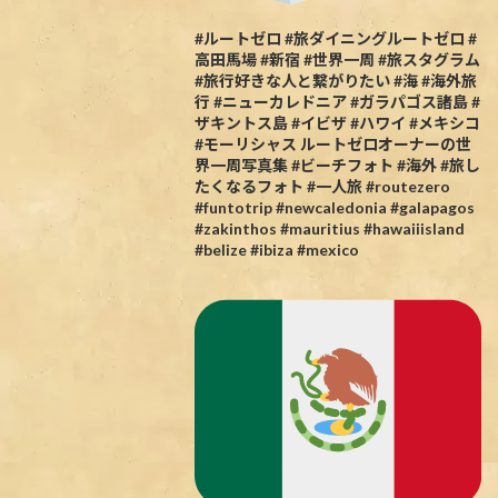
#ルートゼロ #旅ダイニングルートゼロ #
高田馬場 #新宿 #世界一周 #旅スタグラム
#旅行好きな人と繋がりたい #海 #海外旅
行 #ニューカレドニア #ガラパゴス諸島 #
ザキントス島 #イビザ #ハワイ #メキシコ
#モーリシャス ルートゼロオーナーの世
界一周写真集 #ビーチフォト #海外 #旅し
たくなるフォト #一人旅 #routezero
#funtotrip #newcaledonia #galapagos
#zakinthos #mauritius #hawaiiisland
#belize #ibiza #mexico