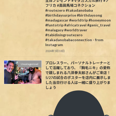
生日プレゼント #マダガスカル旅行 #ア
フリカ #高田馬場コネクション
#routezero #takadanobaba
#birthdaysurprise #birthdaysong
#madagascar #worldtrip #honeymoon
#funtotrip #africatravel #genic_travel
#malagasy #worldtraver
#tabidiningroutezero
#takadanobabaconnection - from
Instagram
2024年5月18日
プロレスラー、パーソナルトレーナーと
Uncategorized
して活躍しており、『胸毛ニキ』の愛称
で親しまれる八須拳太郎さんがご来店！
5/27の試合のポスターを店内に展示しま
した当日行ける人は一緒に盛り上がりま
しょう