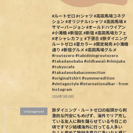
#ルートゼロ #tシャツ #高田馬場コネク
ション #オリジナルtシャツ #高田馬場 #
サマーバージョン #オールドハワイアン
#小滝橋 #新宿区 #新宿 #高田馬場カフェ
#オシャレカフェ #下落合 #旅ダイニング
ルートゼロ #夏カラー #限定発売 #小滝橋
通り #新宿グルメ #高田馬場グルメ
#routezero #tabidiningroutezero
#takadanobaba #oldhawaii #shinjuku
#tokyocafe
#takadanobabaconnection
#originaltshirt #summeredition
#vintagestyle #internationalbar - from
Instagram
2024年5月28日
旅ダイニング・ルートゼロの船頭から
刺
Uncategorized
激的な円安にもめげず、海外でリア充し
ている友人に胸を踊らせている今日この
頃ですマジ結構海外に行ってる人多い
な！と改めて旅好き周りに多いなと感じ