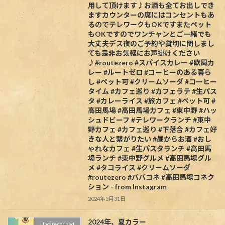
用して頂けます♪お酒も全てお出しでき
ますカウンターの席にはコンセントもあ
るのでテレワークもOKですまたペット
もOKですのでワンチャンとご一緒でも
大丈夫デス夜のご予約や貸切に関しまし
ても是非お気軽にお声掛けください
♪#routezero #スパイスカレー #欧風カ
レー #ルートゼロ #コーヒーのある暮ら
し #ペット可 #クリームソーダ #コーヒー
タイム #カフェ巡り #カフェラテ #生パス
タ #カレーライス #旅カフェ #ペット可 #
高田馬場 #高田馬場カフェ #東中野 #ハッ
シュドビーフ #テレワークランチ #東中
野カフェ #カフェ巡り #下落合 #カフェ好
きな人と繋がりたい #昼からお酒 #おし
ゃれなカフェ #生パスタランチ #高田馬
場ランチ #東中野グルメ #高田馬場グル
メ #タコライス #クリームソーダ
#routezero #ババコネ #高田馬場コネク
ション - from Instagram
2024年5月31日
2024年、夏カラー
Uncategorized