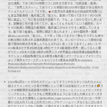
古の演劇」であり約700年間つづく日本を代表する「伝統芸能・能楽」
と、「世界三大ティー」でありインカ帝国以前1000年の歴史がある南米の
ナショナルドリンク「マテ茶」
の高次元共演夏休みの自由研究先取りに
も宝生流能楽師・亀井雄二氏「皆さん、能楽って知ってますか？約700年
前に誕生して、今に至る日本の芸能です。でも、よく分からないと思いま
す。歌舞伎と何が違うの？とか、能ってそもそも何？という疑問を、ルー
トゼロ船長と同級生の能楽師、亀井雄二が分かりやすく解説していきま
す。能で使う能面も、実際に間近で見られます！」69ヶ国世界一周者
@taka.saito0104 「皆さん、マテ茶って知ってますか？飲むサラダとも神々
の飲み物とも称される南米原産のお茶です。ボンビージャという現地の容
器で現地の飲み方を楽しんでもらえればと思っております！」#ルートゼ
ロ #能楽 #マテ茶 #伝統芸能 #飲むサラダ #能楽師 #世界一周してる人と繋
がりたい #日本の芸能 #南米 #世界三大 #世界最古 #高田馬場 #高田馬場コ
ネクション #高田馬場グルメ #新宿 #亀井雄二 #ワークショップ #ワークシ
ョップ東京 #パワースポット #ババコネ #夏休みの研究 #routezero
#takadanobaba #yerbamate #tedelparaguay #temate
#takadanobabaconnection #nougaku #japantravel #worldtraveler - from
Instagram
2024年6月ルートゼロのスケジュールですランチのスタッフみわちゃんに
加えイケメンのたつき君が仲間にという事でほぼ毎日ランチやります
ラ
ンチは個数限定当店自慢の短角牛スパイスカレーとハッシュドビーフのド
リンクセット。生パスタもご用意出来るようになりました映えるチーズタ
コライスもまた美味しい @okcoffee_sagaroastery のコラボコーヒーや京
都から仕入れているこだわりシロップのクリームソーダなどもございます
のでカフェとしてもご利用して頂けます♪お酒も全てお出しできますカウ