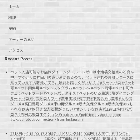
ホーム
料理
予約
オーナーの思い
アクセス
Recent Posts
ペット入店可能なお店旅ダイニング・ルートゼロは小滝橋交差点のど真ん
中。すぐ近くに神田川の遊歩道があるので、ペット連れのお散歩コースに
なっていますお散歩がてら、是非お越しください♪♪#ルートゼロ #ペット
可 #ペット同伴可 #ペットスタグラム #ペットok #ペット同伴 #ペット可カ
フェ #ペットフード #ペットパラダイス #ペットのいる生活 #旅ダイニング
ルートゼロ #ビストロカフェ #高田馬場 #東中野 #下落合 #小滝橋 #大久保
グルメ #高田馬場グルメ #東中野グルメ #新大久保グルメ #新大久保 #おし
ゃれなお店 #旅好きな人と繋がりたい #オシャレなお店 #江古田焼肉 ババ
コネ #高田馬場コネクション #routezero #petfriendly #petstagram
#takadanobabaconnection - from Instagram
7月6日(土) 15:00-17:30料金 : 1ドリンク付2,000円（大学生1ドリンク付
1,500円） （高校生以下無料※ドリンク別途）現存する「世界最