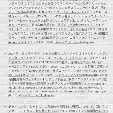
ンターの席にはコンセントもあるのでテレワークもOKですまたペットも
OKですのでワンチャンとご一緒でも大丈夫デス夜のご予約や貸切に関し
ましても是非お気軽にお声掛けください♪#routezero #スパイスカレー #
欧風カレー #ルートゼロ #コーヒーのある暮らし #ペット可 #クリームソー
ダ #コーヒータイム #カフェ巡り #カフェラテ #生パスタ #カレーライス #
旅カフェ #ペット可 #高田馬場 #高田馬場カフェ #東中野 #ハッシュドビー
フ #テレワークランチ #東中野カフェ #カフェ巡り #下落合 #カフェ好きな
人と繋がりたい #昼からお酒 #おしゃれなカフェ #生パスタランチ #高田馬
場ランチ #東中野グルメ #高田馬場グルメ #タコライス #クリームソーダ
#routezero #ババコネ #高田馬場コネクション - from Instagram
2024年、夏カラー
Tシャツ出来ましたイメージはオールドハワイアン
です全てライトカラーでロゴはチョコレートブラウン。ユーズドテイスト
が満載なNEW COLOR ROUTE T-SHIRTS基本、店頭販売の売り切り各カラ
ー7枚ずつです ¥3,000（税込） @bum.studio さん、いつも有難う御座いま
す
#ルートゼロ #tシャツ #高田馬場コネクション #オリジナルtシャツ #
高田馬場 #サマーバージョン #オールドハワイアン #小滝橋 #新宿区 #新宿
#高田馬場カフェ #オシャレカフェ #下落合 #旅ダイニングルートゼロ #夏
カラー #限定発売 #小滝橋通り #新宿グルメ #高田馬場グルメ #routezero
#tabidiningroutezero #takadanobaba #oldhawaii #shinjuku #tokyocafe
#takadanobabaconnection #originaltshirt #summeredition #vintagestyle
#internationalbar - from Instagram
旅ダイニング・ルートゼロの船頭から
刺激的な円安にもめげず、海外でリ
ア充している友人に胸を踊らせている今日この頃ですマジ結構海外に行っ