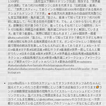
1,500円） （高校生以下無料※ドリンク別途）現存する「世界最
古の演劇」であり約700年間つづく日本を代表する「伝統芸能・能楽」
と、「世界三大ティー」でありインカ帝国以前1000年の歴史がある南米の
ナショナルドリンク「マテ茶」
の高次元共演夏休みの自由研究先取りに
も宝生流能楽師・亀井雄二氏「皆さん、能楽って知ってますか？約700年
前に誕生して、今に至る日本の芸能です。でも、よく分からないと思いま
す。歌舞伎と何が違うの？とか、能ってそもそも何？という疑問を、ルー
トゼロ船長と同級生の能楽師、亀井雄二が分かりやすく解説していきま
す。能で使う能面も、実際に間近で見られます！」69ヶ国世界一周者
@taka.saito0104 「皆さん、マテ茶って知ってますか？飲むサラダとも神々
の飲み物とも称される南米原産のお茶です。ボンビージャという現地の容
器で現地の飲み方を楽しんでもらえればと思っております！」#ルートゼ
ロ #能楽 #マテ茶 #伝統芸能 #飲むサラダ #能楽師 #世界一周してる人と繋
がりたい #日本の芸能 #南米 #世界三大 #世界最古 #高田馬場 #高田馬場コ
ネクション #高田馬場グルメ #新宿 #亀井雄二 #ワークショップ #ワークシ
ョップ東京 #パワースポット #ババコネ #夏休みの研究 #routezero
#takadanobaba #yerbamate #tedelparaguay #temate
#takadanobabaconnection #nougaku #japantravel #worldtraveler - from
Instagram
2024年6月ルートゼロのスケジュールですランチのスタッフみわちゃんに
加えイケメンのたつき君が仲間にという事でほぼ毎日ランチやります
ラ
ンチは個数限定当店自慢の短角牛スパイスカレーとハッシュドビーフのド
リンクセット。生パスタもご用意出来るようになりました映えるチーズタ
コライスもまた美味しい @okcoffee_sagaroastery のコラボコーヒーや京
都から仕入れているこだわりシロップのクリームソーダなどもございます