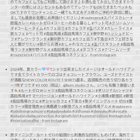
のでカフェとしてもご利用して頂けます♪お酒も全てお出しできますカウ
ンターの席にはコンセントもあるのでテレワークもOKですまたペットも
OKですのでワンチャンとご一緒でも大丈夫デス夜のご予約や貸切に関し
ましても是非お気軽にお声掛けください♪#routezero #スパイスカレー #
欧風カレー #ルートゼロ #コーヒーのある暮らし #ペット可 #クリームソー
ダ #コーヒータイム #カフェ巡り #カフェラテ #生パスタ #カレーライス #
旅カフェ #ペット可 #高田馬場 #高田馬場カフェ #東中野 #ハッシュドビー
フ #テレワークランチ #東中野カフェ #カフェ巡り #下落合 #カフェ好きな
人と繋がりたい #昼からお酒 #おしゃれなカフェ #生パスタランチ #高田馬
場ランチ #東中野グルメ #高田馬場グルメ #タコライス #クリームソーダ
#routezero #ババコネ #高田馬場コネクション - from Instagram
2024年、夏カラー
Tシャツ出来ましたイメージはオールドハワイアン
です全てライトカラーでロゴはチョコレートブラウン。ユーズドテイスト
が満載なNEW COLOR ROUTE T-SHIRTS基本、店頭販売の売り切り各カラ
ー7枚ずつです ¥3,000（税込） @bum.studio さん、いつも有難う御座いま
す
#ルートゼロ #tシャツ #高田馬場コネクション #オリジナルtシャツ #
高田馬場 #サマーバージョン #オールドハワイアン #小滝橋 #新宿区 #新宿
#高田馬場カフェ #オシャレカフェ #下落合 #旅ダイニングルートゼロ #夏
カラー #限定発売 #小滝橋通り #新宿グルメ #高田馬場グルメ #routezero
#tabidiningroutezero #takadanobaba #oldhawaii #shinjuku #tokyocafe
#takadanobabaconnection #originaltshirt #summeredition #vintagestyle
#internationalbar - from Instagram
旅ダイニング・ルートゼロの船頭から
刺激的な円安にもめげず、海外でリ