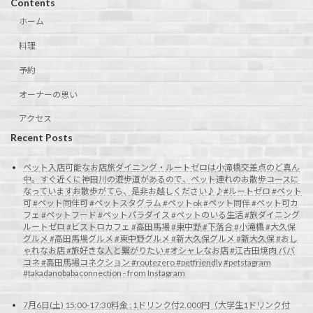
Contents
ホーム
料理
予約
オーナーの思い
アクセス
Recent Posts
ペット入店可能なお店旅ダイニング・ルートゼロは小滝橋交差点のど真ん
中。すぐ近くに神田川の遊歩道があるので、ペット連れのお散歩コースに
なっていますお散歩がてら、是非お越しください♪♪#ルートゼロ #ペット
可 #ペット同伴可 #ペットスタグラム #ペットok #ペット同伴 #ペット可カ
フェ #ペットフード #ペットパラダイス #ペットのいる生活 #旅ダイニング
ルートゼロ #ビストロカフェ #高田馬場 #東中野 #下落合 #小滝橋 #大久保
グルメ #高田馬場グルメ #東中野グルメ #新大久保グルメ #新大久保 #おし
ゃれなお店 #旅好きな人と繋がりたい #オシャレなお店 #江古田焼肉 ババ
コネ #高田馬場コネクション #routezero #petfriendly #petstagram
#takadanobabaconnection - from Instagram
7月6日(土) 15:00-17:30料金 : 1ドリンク付2,000円（大学生1ドリンク付