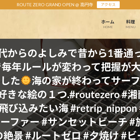
ROUTE ZERO GRAND OPEN @ 高円寺
アクセス
ホーム
料理
HOME
MENU
代からのよしみで昔から1番通
で毎年ルールが変わって把握が
でした
海の家が終わってサー
絵の１つ.#routezero #
込みたい海 #retrip_nippon 
の家 #サーファー #サンセットビーチ
の絶景 #ルートゼロ #夕焼け #ビ