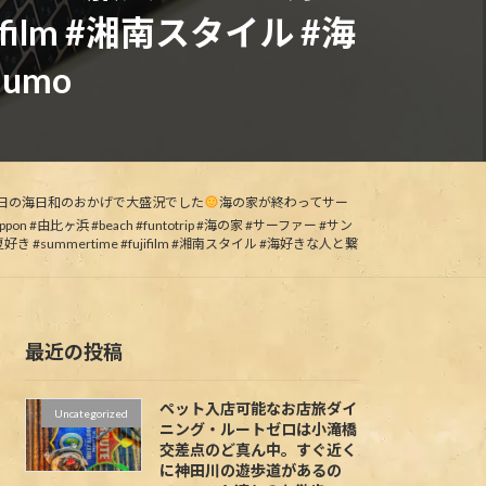
fujifilm #湘南スタイル #海
umo
日の海日和のおかげで大盛況でした
海の家が終わってサー
由比ヶ浜 #beach #funtotrip #海の家 #サーファー #サン
き #summertime #fujifilm #湘南スタイル #海好きな人と繋
最近の投稿
ペット入店可能なお店旅ダイ
Uncategorized
ニング・ルートゼロは小滝橋
交差点のど真ん中。すぐ近く
に神田川の遊歩道があるの