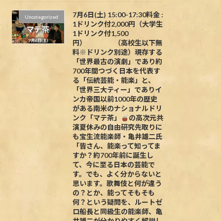
7月6日(土) 15:00-17:30料金 :
Uncategorized
1ドリンク付2,000円（大学生
1ドリンク付1,500
円） （高校生以下無
料※ドリンク別途）現存する
「世界最古の演劇」であり約
700年間つづく日本を代表す
る「伝統芸能・能楽」と、
「世界三大ティー」でありイ
ンカ帝国以前1000年の歴史
がある南米のナショナルドリ
ンク「マテ茶」
の高次元共
演夏休みの自由研究先取りに
も宝生流能楽師・亀井雄二氏
「皆さん、能楽って知ってま
すか？約700年前に誕生し
て、今に至る日本の芸能で
す。でも、よく分からないと
思います。歌舞伎と何が違う
の？とか、能ってそもそも
何？という疑問を、ルートゼ
ロ船長と同級生の能楽師、亀
井雄二が分かりやすく解説し