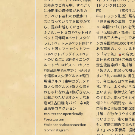
交差点のど真ん中。すぐ近く
1ドリンク付1,500
に神田川の遊歩道があるの
円） （高校生以
で、ペット連れのお散歩コー
料※ドリンク別途）現
スになっていますお散歩がて
「世界最古の演劇」で
ら、是非お越しください
700年間つづく日本を
♪♪#ルートゼロ #ペット可 #
る「伝統芸能・能楽」
ペット同伴可 #ペットスタグ
「世界三大ティー」で
ラム #ペットok #ペット同伴 #
ンカ帝国以前1000年の
ペット可カフェ #ペットフー
ある南米のナショナル
ド #ペットパラダイス #ペッ
ク「マテ茶」
の高次
トのいる生活 #旅ダイニング
夏休みの自由研究先取
ルートゼロ #ビストロカフェ
宝生流能楽師・亀井雄
#高田馬場 #東中野 #下落合 #
「皆さん、能楽って知
小滝橋 #大久保グルメ #高田
すか？約700年前に誕
馬場グルメ #東中野グルメ #
て、今に至る日本の芸
新大久保グルメ #新大久保 #
す。でも、よく分から
おしゃれなお店 #旅好きな人
思います。歌舞伎と何
と繋がりたい #オシャレなお
の？とか、能ってそも
店 #江古田焼肉 ババコネ #高
何？という疑問を、ル
田馬場コネクション
ロ船長と同級生の能楽
#routezero #petfriendly
井雄二が分かりやすく
#petstagram
ていきます。能で使う
#takadanobabaconnection -
も、実際に間近で見ら
from Instagram
す！」69ヶ国世界一周