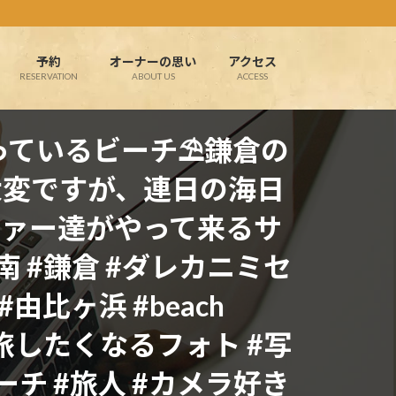
予約
オーナーの思い
アクセス
RESERVATION
ABOUT US
ACCESS
っているビーチ⛱鎌倉の
大変ですが、連日の海日
ファー達がやって来るサ
湘南 #鎌倉 #ダレカニミセ
#由比ヶ浜 #beach
 #旅したくなるフォト #写
ーチ #旅人 #カメラ好き