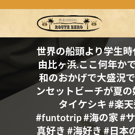
コ
ナ
ン
ビ
テ
ゲ
ン
ー
ツ
シ
へ
ョ
ス
ン
世界の船頭より
学生時
キ
に
由比ヶ浜.ここ何年か
ッ
移
プ
動
和のおかげで大盛況
ンセットビーチが夏の好きな
タイケシキ #楽天飛び
#funtotrip #海
真好き #海好き #日本