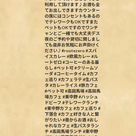
利用して頂けます♪お酒も全
てお出しできますカウンター
の席にはコンセントもあるの
でテレワークもOKですまた
ペットもOKですのでワンチ
ャンとご一緒でも大丈夫デス
夜のご予約や貸切に関しまし
ても是非お気軽にお声掛けく
ださい♪#routezero #スパ
イスカレー #欧風カレー #ル
ートゼロ #コーヒーのある暮
らし #ペット可 #クリームソ
ーダ #コーヒータイム #カフ
ェ巡り #カフェラテ #生パス
タ #カレーライス #旅カフェ
#ペット可 #高田馬場 #高田馬
場カフェ #東中野 #ハッシュ
ドビーフ #テレワークランチ
#東中野カフェ #カフェ巡り #
下落合 #カフェ好きな人と繋
がりたい #昼からお酒 #おし
ゃれなカフェ #生パスタラン
チ #高田馬場ランチ #東中野