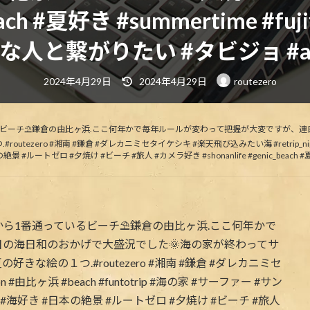
_beach #夏好き #summertime #
な人と繋がりたい #タビジョ #a
最
2024年4月29日
2024年4月29日
routezero
終
更
新
日
時
るビーチ⛱鎌倉の由比ヶ浜.ここ何年かで毎年ルールが変わって把握が大変ですが、連
:
ro #湘南 #鎌倉 #ダレカニミセタイケシキ #楽天飛び込みたい海 #retrip_nippon #
トゼロ #夕焼け #ビーチ #旅人 #カメラ好き #shonanlife #genic_beach #夏好