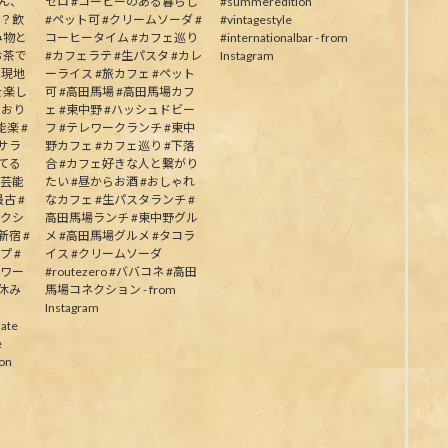
皆さん、
ゼロ #コーヒーのある暮らし
#summeredition
か？飲
#ペット可 #クリームソーダ #
#vintagestyle
み物と
コーヒータイム #カフェ巡り
#internationalbar - from
お茶で
#カフェラテ #生パスタ #カレ
Instagram
う現地
ーライス #旅カフェ #ペット
を楽し
可 #高田馬場 #高田馬場カフ
ており
ェ #東中野 #ハッシュドビー
楽 #
フ #テレワークランチ #東中
むサラ
野カフェ #カフェ巡り #下落
してる
合 #カフェ好きな人と繋がり
の芸能
たい #昼からお酒 #おしゃれ
古 #
なカフェ #生パスタランチ #
ネクシ
高田馬場ランチ #東中野グル
新宿 #
メ #高田馬場グルメ #タコラ
プ #
イス #クリームソーダ
パワー
#routezero #ババコネ #高田
夏休み
馬場コネクション - from
Instagram
ate
e
on