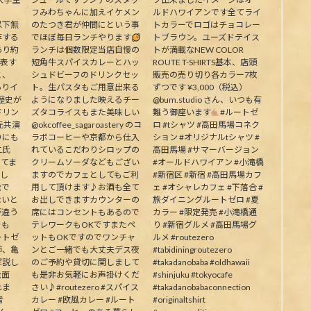
フみわちゃんに加えイケメン
ルドハワイアンです全てライ
下無
のたつき君が仲間にという事
トカラーでロゴはチョコレー
存する
でほぼ毎日ランチやります
トブラウン。ユーズドテイス
あり約
ランチは個数限定当店自慢の
トが満載なNEW COLOR
代表す
短角牛スパイスカレーとハッ
ROUTE T-SHIRTS基本、店頭
と、
シュドビーフのドリンクセッ
販売の売り切り各カラー7枚
ありイ
ト。生パスタもご用意出来る
ずつです ¥3,000（税込）
歴史が
ようになりました映えるチー
@bum.studio さん、いつも有
ドリン
ズタコライスもまた美味しい
難う御座います
#ルートゼ
元共演
@okcoffee_sagaroastery のコ
ロ #tシャツ #高田馬場コネク
りにも
ラボコーヒーや京都から仕入
ション #オリジナルtシャツ #
二氏
れているこだわりシロップの
高田馬場 #サマーバージョン
ってま
クリームソーダなどもござい
#オールドハワイアン #小滝橋
生し
ますのでカフェとしてもご利
#新宿区 #新宿 #高田馬場カフ
能で
用して頂けます♪お酒も全て
ェ #オシャレカフェ #下落合 #
ないと
お出しできますカウンターの
旅ダイニングルートゼロ #夏
が違う
席にはコンセントもあるので
カラー #限定発売 #小滝橋通
そも
テレワークもOKですまたペ
り #新宿グルメ #高田馬場グ
ートゼ
ットもOKですのでワンチャ
ルメ #routezero
師、亀
ンとご一緒でも大丈夫デス夜
#tabidiningroutezero
解説し
のご予約や貸切に関しまして
#takadanobaba #oldhawaii
能面
も是非お気軽にお声掛けくだ
#shinjuku #tokyocafe
れま
さい♪#routezero #スパイス
#takadanobabaconnection
者
カレー #欧風カレー #ルート
#originaltshirt