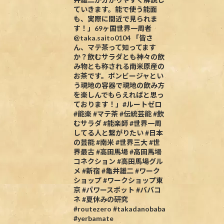
ていきます。能で使う能面
も、実際に間近で見られま
す！」69ヶ国世界一周者
@taka.saito0104 「皆さ
ん、マテ茶って知ってます
か？飲むサラダとも神々の飲
み物とも称される南米原産の
お茶です。ボンビージャとい
う現地の容器で現地の飲み方
を楽しんでもらえればと思っ
ております！」#ルートゼロ
#能楽 #マテ茶 #伝統芸能 #飲
むサラダ #能楽師 #世界一周
してる人と繋がりたい #日本
の芸能 #南米 #世界三大 #世
界最古 #高田馬場 #高田馬場
コネクション #高田馬場グル
メ #新宿 #亀井雄二 #ワーク
ショップ #ワークショップ東
京 #パワースポット #ババコ
ネ #夏休みの研究
#routezero #takadanobaba
#yerbamate