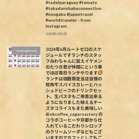
#tedelparaguay #temate
#takadanobabaconnection
#nougaku #japantravel
#worldtraveler - from
Instagram
2024年6月6日
2024年6月ルートゼロのスケ
Uncategorized
ジュールですランチのスタッ
フみわちゃんに加えイケメン
のたつき君が仲間にという事
でほぼ毎日ランチやります
ランチは個数限定当店自慢の
短角牛スパイスカレーとハッ
シュドビーフのドリンクセッ
ト。生パスタもご用意出来る
ようになりました映えるチー
ズタコライスもまた美味しい
@okcoffee_sagaroastery の
コラボコーヒーや京都から仕
入れているこだわりシロップ
のクリームソーダなどもござ
いますのでカフェとしてもご