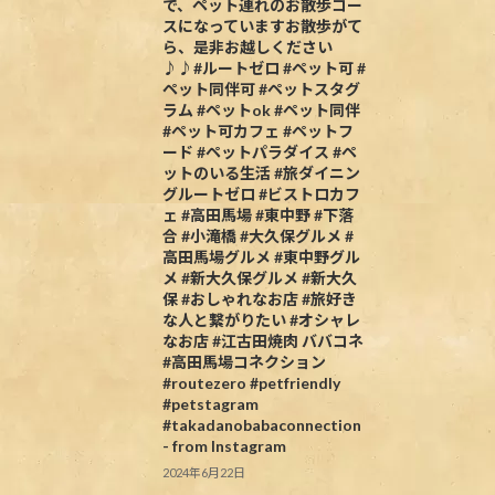
で、ペット連れのお散歩コー
スになっていますお散歩がて
ら、是非お越しください
♪♪#ルートゼロ #ペット可 #
ペット同伴可 #ペットスタグ
ラム #ペットok #ペット同伴
#ペット可カフェ #ペットフ
ード #ペットパラダイス #ペ
ットのいる生活 #旅ダイニン
グルートゼロ #ビストロカフ
ェ #高田馬場 #東中野 #下落
合 #小滝橋 #大久保グルメ #
高田馬場グルメ #東中野グル
メ #新大久保グルメ #新大久
保 #おしゃれなお店 #旅好き
な人と繋がりたい #オシャレ
なお店 #江古田焼肉 ババコネ
#高田馬場コネクション
#routezero #petfriendly
#petstagram
#takadanobabaconnection
- from Instagram
2024年6月22日