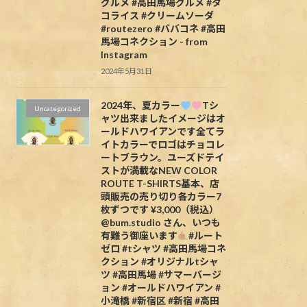
グルメ #高田馬場グルメ #タ
コライス #クリームソーダ
#routezero #ババコネ #高田
馬場コネクション - from
Instagram
2024年5月31日
2024年、夏カラー
Tシ
Uncategorized
ャツ出来ましたイメージはオ
ールドハワイアンです全てラ
イトカラーでロゴはチョコレ
ートブラウン。ユーズドテイ
ストが満載なNEW COLOR
ROUTE T-SHIRTS基本、店
頭販売の売り切り各カラー7
枚ずつです ¥3,000（税込）
@bum.studio さん、いつも
有難う御座います
#ルート
ゼロ #tシャツ #高田馬場コネ
クション #オリジナルtシャ
ツ #高田馬場 #サマーバージ
ョン #オールドハワイアン #
小滝橋 #新宿区 #新宿 #高田