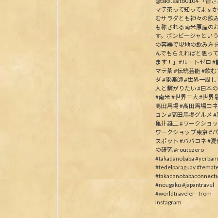
@taka.saito0104 「
マテ茶って知ってます
むサラダとも神々の飲
も称される南米原産の
す。ボンビージャとい
の容器で現地の飲み方
んでもらえればと思っ
ます！」#ルートゼロ #能
マテ茶 #伝統芸能 #飲
ダ #能楽師 #世界一周
人と繋がりたい #日本
#南米 #世界三大 #世界最
高田馬場 #高田馬場コ
ョン #高田馬場グルメ #
亀井雄二 #ワークショッ
ワークショップ東京 #
スポット #ババコネ #
の研究 #routezero
#takadanobaba #yerbam
#tedelparaguay #temat
#takadanobabaconnecti
#nougaku #japantravel
#worldtraveler - from
Instagram