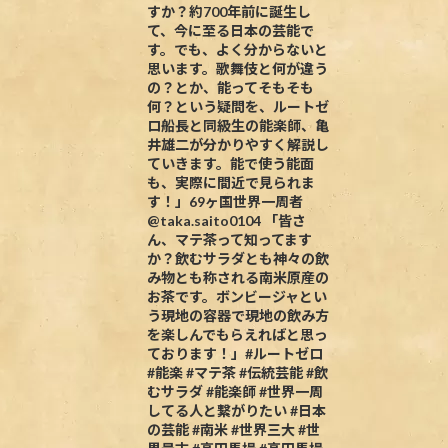
すか？約700年前に誕生し
て、今に至る日本の芸能で
す。でも、よく分からないと
思います。歌舞伎と何が違う
の？とか、能ってそもそも
何？という疑問を、ルートゼ
ロ船長と同級生の能楽師、亀
井雄二が分かりやすく解説し
ていきます。能で使う能面
も、実際に間近で見られま
す！」69ヶ国世界一周者
@taka.saito0104 「皆さ
ん、マテ茶って知ってます
か？飲むサラダとも神々の飲
み物とも称される南米原産の
お茶です。ボンビージャとい
う現地の容器で現地の飲み方
を楽しんでもらえればと思っ
ております！」#ルートゼロ
#能楽 #マテ茶 #伝統芸能 #飲
むサラダ #能楽師 #世界一周
してる人と繋がりたい #日本
の芸能 #南米 #世界三大 #世