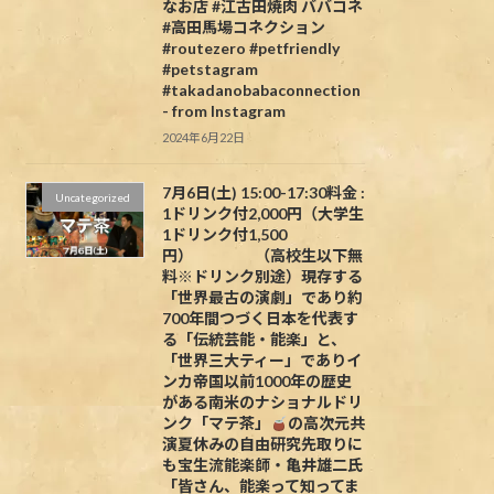
なお店 #江古田焼肉 ババコネ
#高田馬場コネクション
#routezero #petfriendly
#petstagram
#takadanobabaconnection
- from Instagram
2024年6月22日
7月6日(土) 15:00-17:30料金 :
Uncategorized
1ドリンク付2,000円（大学生
1ドリンク付1,500
円） （高校生以下無
料※ドリンク別途）現存する
「世界最古の演劇」であり約
700年間つづく日本を代表す
る「伝統芸能・能楽」と、
「世界三大ティー」でありイ
ンカ帝国以前1000年の歴史
がある南米のナショナルドリ
ンク「マテ茶」
の高次元共
演夏休みの自由研究先取りに
も宝生流能楽師・亀井雄二氏
「皆さん、能楽って知ってま