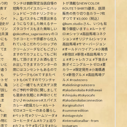
あり約
ランチは個数限定当店自慢の
トが満載なNEW COLOR
代表す
短角牛スパイスカレーとハッ
ROUTE T-SHIRTS基本、店頭
と、
シュドビーフのドリンクセッ
販売の売り切り各カラー7枚
ありイ
ト。生パスタもご用意出来る
ずつです ¥3,000（税込）
歴史が
ようになりました映えるチー
@bum.studio さん、いつも有
ドリン
ズタコライスもまた美味しい
難う御座います
#ルートゼ
元共演
@okcoffee_sagaroastery のコ
ロ #tシャツ #高田馬場コネク
りにも
ラボコーヒーや京都から仕入
ション #オリジナルtシャツ #
二氏
れているこだわりシロップの
高田馬場 #サマーバージョン
ってま
クリームソーダなどもござい
#オールドハワイアン #小滝橋
生し
ますのでカフェとしてもご利
#新宿区 #新宿 #高田馬場カフ
能で
用して頂けます♪お酒も全て
ェ #オシャレカフェ #下落合 #
ないと
お出しできますカウンターの
旅ダイニングルートゼロ #夏
が違う
席にはコンセントもあるので
カラー #限定発売 #小滝橋通
そも
テレワークもOKですまたペ
り #新宿グルメ #高田馬場グ
ートゼ
ットもOKですのでワンチャ
ルメ #routezero
師、亀
ンとご一緒でも大丈夫デス夜
#tabidiningroutezero
解説し
のご予約や貸切に関しまして
#takadanobaba #oldhawaii
能面
も是非お気軽にお声掛けくだ
#shinjuku #tokyocafe
れま
さい♪#routezero #スパイス
#takadanobabaconnection
者
カレー #欧風カレー #ルート
#originaltshirt
皆さん、
ゼロ #コーヒーのある暮らし
#summeredition
か？飲
#ペット可 #クリームソーダ #
#vintagestyle
み物と
コーヒータイム #カフェ巡り
#internationalbar - from
お茶で
#カフェラテ #生パスタ #カレ
Instagram