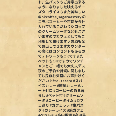
ト。生パスタもご用意出来る
ようになりました映えるチー
ズタコライスもまた美味しい
@okcoffee_sagaroastery の
コラボコーヒーや京都から仕
入れているこだわりシロップ
のクリームソーダなどもござ
いますのでカフェとしてもご
利用して頂けます♪お酒も全
てお出しできますカウンター
の席にはコンセントもあるの
でテレワークもOKですまた
ペットもOKですのでワンチ
ャンとご一緒でも大丈夫デス
夜のご予約や貸切に関しまし
ても是非お気軽にお声掛けく
ださい♪#routezero #スパ
イスカレー #欧風カレー #ル
ートゼロ #コーヒーのある暮
らし #ペット可 #クリームソ
ーダ #コーヒータイム #カフ
ェ巡り #カフェラテ #生パス
タ #カレーライス #旅カフェ
#ペット可 #高田馬場 #高田馬