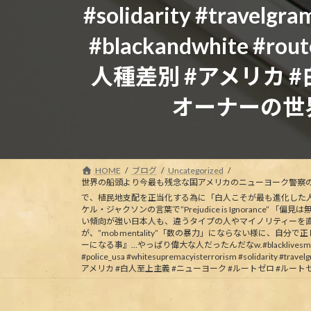
#solidarity #travelgra
#blackandwhite #route
人種差別 #アメリカ #
オーナーの世
HOME
ブログ
Uncategorized
世界の船頭より
今最も残念な国アメリカのニューヨーク警察のバ
で、植民地支配を正当化する為に「白人こそが最も進化した人
ケル・ジャクソンの言葉で”Prejudice is Ignoran
い傾向が強い日本人も、違うタイプの人やマイノリティーを直く
が、”mob mentality”「数の暴力」にならない様に、
ーになる事』…やっぱり偉大な人だったんだなw.#blacklivesmatter #mobmenta
#police_usa #whitesupremacyisterrorism #solidarity #travel
アメリカ #白人至上主義 #ニューヨーク #ルートゼロ #ルー