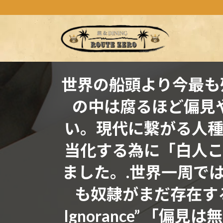
コ
ナ
ン
ビ
テ
ゲ
ン
ー
ツ
シ
へ
ョ
ス
ン
世界の船頭より
今最も
キ
に
の中は腐るほど偏見
ッ
移
プ
動
い。現代に繋がる人
当化する為に「白人こ
ました。.世界一周て
も奴隷がまだ存在する
Ignorance” 「