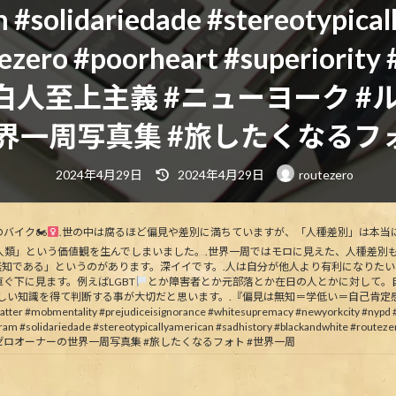
m #solidariedade #stereotypica
zero #poorheart #superiority #
白人至上主義 #ニューヨーク #ル
界一周写真集 #旅したくなるフォ
最
2024年4月29日
2024年4月29日
routezero
終
更
新
日
時
イク🏍‍
.世の中は腐るほど偏見や差別に満ちていますが、「人種差別」は本当
:
類」という価値観を生んでしまいました。.世界一周ではモロに見えた、人種差別も
ce” 「偏見は無知である」というのがあります。深イイです。.人は自分が他人より有利に
゙下に見ます。例えばLGBT
‍とか障害者とか元部落とか在日の人とかに対して。
自分で正しい知識を得て判断する事が大切だと思います。.『偏見は無知＝学低い＝自己
lity #prejudiceisignorance #whitesupremacy #newyorkcity #nypd #nyc #fig
gram #solidariedade #stereotypicallyamerican #sadhistory #blackandwhite #routez
トゼロオーナーの世界一周写真集 #旅したくなるフォト #世界一周