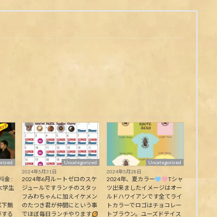
rized
Uncategorized
Uncategorized
2024年5月31日
2024年5月28日
料金 :
2024年6月ルートゼロのスケ
2024年、夏カラー
Tシャ
大学生
ジュールですランチのスタッ
ツ出来ましたイメージはオー
フみわちゃんに加えイケメン
ルドハワイアンです全てライ
下無
のたつき君が仲間にという事
トカラーでロゴはチョコレー
存する
でほぼ毎日ランチやります
トブラウン。ユーズドテイス