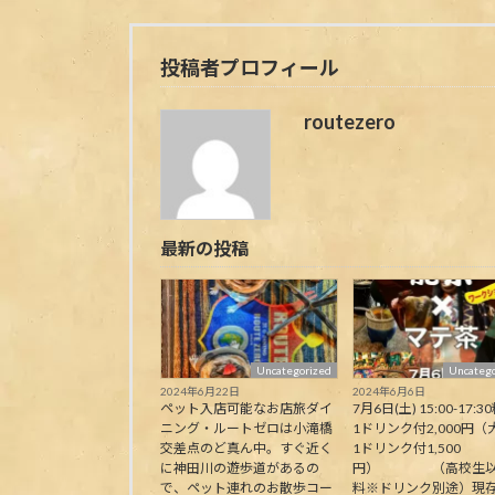
投稿者プロフィール
routezero
最新の投稿
Uncategorized
Uncatego
2024年6月22日
2024年6月6日
ペット入店可能なお店旅ダイ
7月6日(土) 15:00-17:30
ニング・ルートゼロは小滝橋
1ドリンク付2,000円（
交差点のど真ん中。すぐ近く
1ドリンク付1,500
に神田川の遊歩道があるの
円） （高校生以
で、ペット連れのお散歩コー
料※ドリンク別途）現