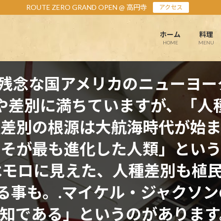
ROUTE ZERO GRAND OPEN @ 高円寺
アクセス
ホーム
料理
HOME
MENU
残念な国アメリカのニューヨーク警
や差別に満ちていますが、「
種差別の根源は大航海時代が始ま
そが最も進化した人類」という
゙はモロに見えた、人種差別も植民
事も。.マイケル・ジャクソンの言葉で
偏見は無知である」というのがありま