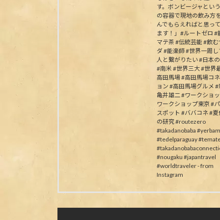
す。ボンビージャとい
の容器で現地の飲み方
んでもらえればと思っ
ます！」#ルートゼロ #能
マテ茶 #伝統芸能 #飲
ダ #能楽師 #世界一周
人と繋がりたい #日本
#南米 #世界三大 #世界最
高田馬場 #高田馬場コ
ョン #高田馬場グルメ #
亀井雄二 #ワークショッ
ワークショップ東京 #
スポット #ババコネ #
の研究 #routezero
#takadanobaba #yerbam
#tedelparaguay #temat
#takadanobabaconnecti
#nougaku #japantravel
#worldtraveler - from
Instagram