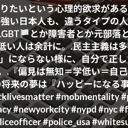
りたいという心理的欲求がある
が強い日本人も、違うタイプの
GBT
‍とか障害者とか元部落
い人は余計に。.民主主義は多数決
数の暴力」にならない様に、自分で
す。.『偏見は無知＝学低い＝自
の将来の夢は『ハッピーになる事
ivesmatter #mobmentality #pr
y #newyorkcity #nypd #nyc #f
oliceofficer #police_usa #white