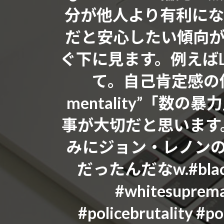
分が他人より有利にな
だと安心したい傾向
ぐ下に見ます。例えばL
て。自己肯定感の低
mentality”「
事が大切だと思いま
みにジョン・レノン
だったんだなw.#blackl
#whitesupremac
#policebrutality #p