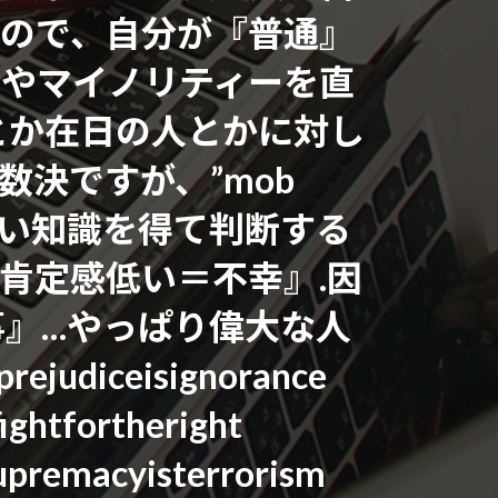
ので、自分が『普通』
人やマイノリティーを直
とか在日の人とかに対し
ですが、”mob
正しい知識を得て判断する
己肯定感低い＝不幸』.因
』…やっぱり偉大な人
ejudiceisignorance
ightfortheright
supremacyisterrorism