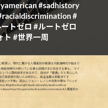
llyamerican #sadhistory
racialdiscrimination #
ートゼロ #ルートゼロ
ト #世界一周
に根深い。現代に繋がる人種差別の根源は大航海時代が始まり
植民地時代が続いている事も奴隷がまだ存在する事も。.マイ
なりたいという心理的欲求があるので、自分が『普通』だと安心した
自己肯定感の低い人は余計に。.民主主義は多数決です
肯定感低い＝不幸』.因みにジョン・レノンの将来の夢は『ハッピ
htfortheright #policebrutality #policeofficer
ero #poorheart #superiority #racialdiscrimination #人種差別 #