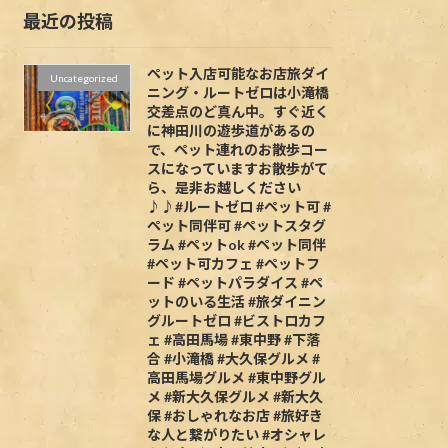
最近の投稿
ペット入店可能なお店旅ダイ
Uncategorized
ニング・ルートゼロは小滝橋
交差点のど真ん中。すぐ近く
に神田川の遊歩道があるの
で、ペット連れのお散歩コー
スになっていますお散歩がて
ら、是非お越しください
♪♪#ルートゼロ #ペット可 #
ペット同伴可 #ペットスタグ
ラム #ペットok #ペット同伴
#ペット可カフェ #ペットフ
ード #ペットパラダイス #ペ
ットのいる生活 #旅ダイニン
グルートゼロ #ビストロカフ
ェ #高田馬場 #東中野 #下落
合 #小滝橋 #大久保グルメ #
高田馬場グルメ #東中野グル
メ #新大久保グルメ #新大久
保 #おしゃれなお店 #旅好き
な人と繋がりたい #オシャレ