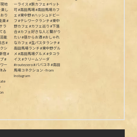
う現地
ーライス #旅カフェ #ペット
を楽し
可 #高田馬場 #高田馬場カフ
ており
ェ #東中野 #ハッシュドビー
楽 #
フ #テレワークランチ #東中
むサラ
野カフェ #カフェ巡り #下落
してる
合 #カフェ好きな人と繋がり
の芸能
たい #昼からお酒 #おしゃれ
古 #
なカフェ #生パスタランチ #
ネクシ
高田馬場ランチ #東中野グル
新宿 #
メ #高田馬場グルメ #タコラ
プ #
イス #クリームソーダ
パワー
#routezero #ババコネ #高田
夏休み
馬場コネクション - from
Instagram
ate
e
on