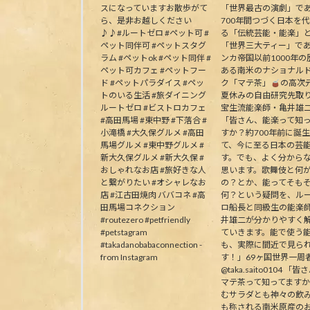
スになっていますお散歩がて
「世界最古の演劇」で
ら、是非お越しください
700年間つづく日本を
♪♪#ルートゼロ #ペット可 #
る「伝統芸能・能楽」
ペット同伴可 #ペットスタグ
「世界三大ティー」で
ラム #ペットok #ペット同伴 #
ンカ帝国以前1000年の
ペット可カフェ #ペットフー
ある南米のナショナル
ド #ペットパラダイス #ペッ
ク「マテ茶」
の高次
トのいる生活 #旅ダイニング
夏休みの自由研究先取
ルートゼロ #ビストロカフェ
宝生流能楽師・亀井雄
#高田馬場 #東中野 #下落合 #
「皆さん、能楽って知
小滝橋 #大久保グルメ #高田
すか？約700年前に誕
馬場グルメ #東中野グルメ #
て、今に至る日本の芸
新大久保グルメ #新大久保 #
す。でも、よく分から
おしゃれなお店 #旅好きな人
思います。歌舞伎と何
と繋がりたい #オシャレなお
の？とか、能ってそも
店 #江古田焼肉 ババコネ #高
何？という疑問を、ル
田馬場コネクション
ロ船長と同級生の能楽
#routezero #petfriendly
井雄二が分かりやすく
#petstagram
ていきます。能で使う
#takadanobabaconnection -
も、実際に間近で見ら
from Instagram
す！」69ヶ国世界一周
@taka.saito0104 「
マテ茶って知ってます
むサラダとも神々の飲
も称される南米原産の