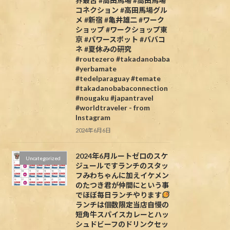
界最古 #高田馬場 #高田馬場
コネクション #高田馬場グル
メ #新宿 #亀井雄二 #ワーク
ショップ #ワークショップ東
京 #パワースポット #ババコ
ネ #夏休みの研究
#routezero #takadanobaba
#yerbamate
#tedelparaguay #temate
#takadanobabaconnection
#nougaku #japantravel
#worldtraveler - from
Instagram
2024年6月6日
2024年6月ルートゼロのスケ
Uncategorized
ジュールですランチのスタッ
フみわちゃんに加えイケメン
のたつき君が仲間にという事
でほぼ毎日ランチやります
ランチは個数限定当店自慢の
短角牛スパイスカレーとハッ
シュドビーフのドリンクセッ