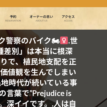
予約
オーナーの思い
アクセス
RESERVATION
ABOUT US
ACCESS
察のバイク🏍‍
.世
人種差別」は本当に根深
りで、植民地支配を正
価値観を生んでしまい
地時代が続いている事
”Prejudice is
す。深イイです。.人は自