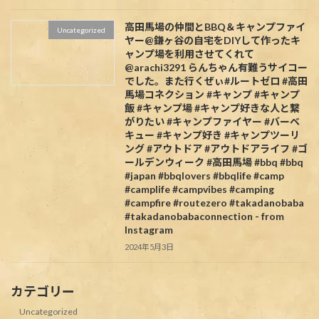
高田馬場の仲間とBBQ＆キャンプファイ
Uncategorized
ヤー@鎌ヶ谷の自宅をDIYして作ったキ
ャンプ場を利用させてくれて
@arachi3291 らんちゃん有難うサイコー
でした。また行くぜぃ#ルートゼロ #高田
馬場コネクション #キャンプ #キャンプ
飯 #キャンプ場 #キャンプ好きな人と繋
がりたい #キャンプファイヤー #バーベ
キュー #キャンプ好き #キャンプツーリ
ング #アウトドア #アウトドアライフ #ゴ
ールデンウィーク #高田馬場 #bbq #bbq
#japan #bbqlovers #bbqlife #camp
#camplife #campvibes #camping
#campfire #routezero #takadanobaba
#takadanobabaconnection - from
Instagram
2024年5月3日
カテゴリー
Uncategorized