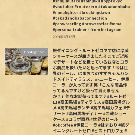
#shinjukuface #shinjuku #ppptokyo
#youtuber #routezero #takadanobaba
#mmafighter #breakingdawn
#takadanobabaconnection
#prowrestling #prowrestler #mma
#personaltrainer - from Instagram
2024年5月17日
旅ダイニング・ルートゼロです️店に冷蔵
Uncategorized
ショーケースが届きましたそこでご近所
でデザートなどを扱っているお店とコラ
ボ商品を扱いたいと思ってます！今は世
界のビール、はまおりのすずちゃんハン
ドメイドティラミス、okコーヒー、伊良
コーラ…が入ってます笑「こんな商品作
ってるんですけど扱って貰えません
か？」的なお話待ってます♪#ルートゼ
ロ #高田馬場 #ティラミス #高田馬場グル
メ #高田馬場ランチ #高田馬場カフェ #デ
ザート #高田馬場ディナー #冷蔵ショー
ケース #コラボ商品 #世界のビール
#okcoffee #伊良コーラ #はまおり #旅ダ
イニングルートゼロ #ビストロカフェ #