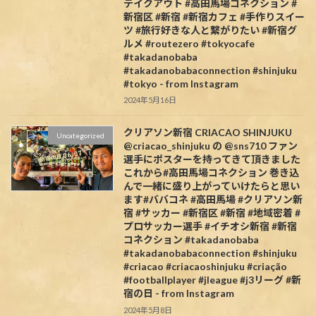
テイクアウト #高田馬場コネクション #
新宿区 #新宿 #新宿カフェ #手作りスイー
ツ #旅行好きな人と繋がりたい #新宿グ
ルメ #routezero #tokyocafe
#takadanobaba
#takadanobabaconnection #shinjuku
#tokyo - from Instagram
2024年5月16日
クリアソン新宿 CRIACAO SHINJUKU
Uncategorized
@criacao_shinjuku の @sns710 ファン
選手にポスターを持ってきて頂きました️
これから#高田馬場コネクション 巻き込
んで一緒に盛り上がっていけたらと思い
ます#ババコネ #高田馬場 #クリアソン新
宿 #サッカー #新宿区 #新宿 #地域密着 #
プロサッカー選手 #イチオシ新宿 #新宿
コネクション #takadanobaba
#takadanobabaconnection #shinjuku
#criacao #criacaoshinjuku #criação
#footballplayer #jleague #j3リーグ #新
宿の日 - from Instagram
2024年5月8日