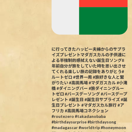
に行ってきたハッピー夫婦からのサプラ
イズプレゼントマダガスカルの子供達に
よる半強制的感拭えない誕生日ソング8
年前自分が旅をしていた時を思い出させ
てくれる楽しい旅の記録をありがとう#
ルートゼロ #世界一周 #旅好きな人と繋
がりたい #高田馬場 #マダガスカル #小滝
橋 #ダイニングバー #旅ダイニングルー
トゼロ #バースデーソング #バースデープ
レゼント #誕生日 #誕生日サプライズ #誕
生日プレゼント #マダガスカル旅行 #ア
フリカ #高田馬場コネクション
#routezero #takadanobaba
#birthdaysurprise #birthdaysong
#madagascar #worldtrip #honeymoon