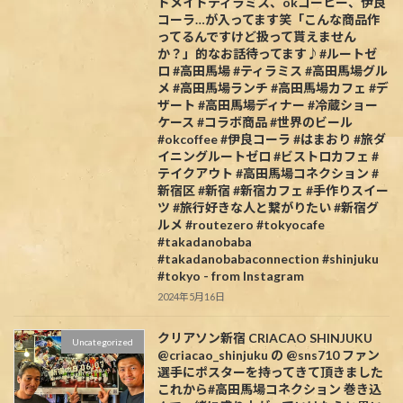
ドメイドティラミス、okコーヒー、伊良
コーラ…が入ってます笑「こんな商品作
ってるんですけど扱って貰えません
か？」的なお話待ってます♪#ルートゼ
ロ #高田馬場 #ティラミス #高田馬場グル
メ #高田馬場ランチ #高田馬場カフェ #デ
ザート #高田馬場ディナー #冷蔵ショー
ケース #コラボ商品 #世界のビール
#okcoffee #伊良コーラ #はまおり #旅ダ
イニングルートゼロ #ビストロカフェ #
テイクアウト #高田馬場コネクション #
新宿区 #新宿 #新宿カフェ #手作りスイー
ツ #旅行好きな人と繋がりたい #新宿グ
ルメ #routezero #tokyocafe
#takadanobaba
#takadanobabaconnection #shinjuku
#tokyo - from Instagram
2024年5月16日
クリアソン新宿 CRIACAO SHINJUKU
Uncategorized
@criacao_shinjuku の @sns710 ファン
選手にポスターを持ってきて頂きました️
これから#高田馬場コネクション 巻き込