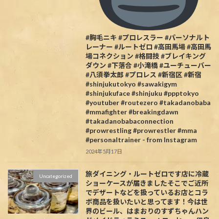
#胸毛ニキ #プロレスラー #パーソナルト
レーナー #ルートゼロ #高田馬場 #高田馬
場コネクション #格闘技 #ブレイキング
ダウン #下落合 #小滝橋 #ユーチューバー
#八須拳太郎 #プロレス #新宿区 #新宿
#shinjukutokyo #sawakigym
#shinjukuface #shinjuku #ppptokyo
#youtuber #routezero #takadanobaba
#mmafighter #breakingdawn
#takadanobabaconnection
#prowrestling #prowrestler #mma
#personaltrainer - from Instagram
2024年5月17日
旅ダイニング・ルートゼロです️店に冷蔵
Uncategorized
ショーケースが届きましたそこでご近所
でデザートなどを扱っているお店とコラ
ボ商品を扱いたいと思ってます！今は世
界のビール、はまおりのすずちゃんハン