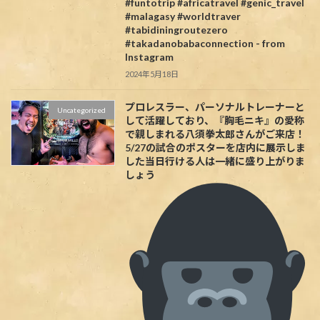
#funtotrip #africatravel #genic_travel
#malagasy #worldtraver
#tabidiningroutezero
#takadanobabaconnection - from
Instagram
2024年5月18日
プロレスラー、パーソナルトレーナーと
Uncategorized
して活躍しており、『胸毛ニキ』の愛称
で親しまれる八須拳太郎さんがご来店！
5/27の試合のポスターを店内に展示しま
した当日行ける人は一緒に盛り上がりま
しょう