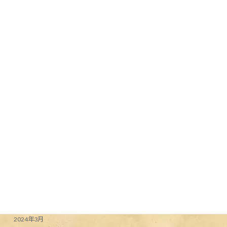
ング #アウトドア #アウトドアライフ #ゴ
ールデンウィーク #高田馬場 #bbq #bbq
#japan #bbqlovers #bbqlife #camp
#camplife #campvibes #camping
#campfire #routezero #takadanobaba
#takadanobabaconnection - from
Instagram
2024年5月3日
カテゴリー
Uncategorized
アーカイブ
2024年6月
2024年5月
2024年4月
2024年3月