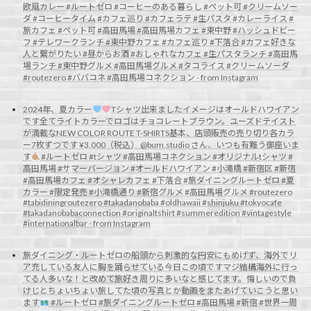
欧風カレー #ルートゼロ #コーヒーのある暮らし #ペット可 #クリームソー
ダ #コーヒータイム #カフェ巡り #カフェラテ #生パスタ #カレーライス #
旅カフェ #ペット可 #高田馬場 #高田馬場カフェ #東中野 #ハッシュドビー
フ #テレワークランチ #東中野カフェ #カフェ巡り #下落合 #カフェ好きな
人と繋がりたい #昼からお酒 #おしゃれなカフェ #生パスタランチ #高田馬
場ランチ #東中野グルメ #高田馬場グルメ #タコライス #クリームソーダ
#routezero #ババコネ #高田馬場コネクション - from Instagram
2024年、夏カラー
Tシャツ出来ましたイメージはオールドハワイアン
です全てライトカラーでロゴはチョコレートブラウン。ユーズドテイスト
が満載なNEW COLOR ROUTE T-SHIRTS基本、店頭販売の売り切り各カラ
ー7枚ずつです ¥3,000（税込） @bum.studio さん、いつも有難う御座いま
す
#ルートゼロ #tシャツ #高田馬場コネクション #オリジナルtシャツ #
高田馬場 #サマーバージョン #オールドハワイアン #小滝橋 #新宿区 #新宿
#高田馬場カフェ #オシャレカフェ #下落合 #旅ダイニングルートゼロ #夏
カラー #限定発売 #小滝橋通り #新宿グルメ #高田馬場グルメ #routezero
#tabidiningroutezero #takadanobaba #oldhawaii #shinjuku #tokyocafe
#takadanobabaconnection #originaltshirt #summeredition #vintagestyle
#internationalbar - from Instagram
旅ダイニング・ルートゼロの船頭から
刺激的な円安にもめげず、海外でリ
ア充している友人に胸を踊らせている今日この頃ですマジ結構海外に行っ
てる人多いな！と改めて旅好き周りに多いなと感じてます。悔しいので負
けじとちょいちょい旅してた頃の写真とか動画をまたあげていこうと思い
ます
#ルートゼロ #旅ダイニングルートゼロ #高田馬場 #新宿 #世界一周