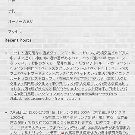
料理
予約
オーナーの思い
アクセス
Recent Posts
ペット入店可能なお店旅ダイニング・ルートゼロは小滝橋交差点のど真ん
中。すぐ近くに神田川の遊歩道があるので、ペット連れのお散歩コースに
なっていますお散歩がてら、是非お越しください♪♪#ルートゼロ #ペット
可 #ペット同伴可 #ペットスタグラム #ペットok #ペット同伴 #ペット可カ
フェ #ペットフード #ペットパラダイス #ペットのいる生活 #旅ダイニング
ルートゼロ #ビストロカフェ #高田馬場 #東中野 #下落合 #小滝橋 #大久保
グルメ #高田馬場グルメ #東中野グルメ #新大久保グルメ #新大久保 #おし
ゃれなお店 #旅好きな人と繋がりたい #オシャレなお店 #江古田焼肉 ババ
コネ #高田馬場コネクション #routezero #petfriendly #petstagram
#takadanobabaconnection - from Instagram
7月6日(土) 15:00-17:30料金 : 1ドリンク付2,000円（大学生1ドリンク付
1,500円） （高校生以下無料※ドリンク別途）現存する「世界最
古の演劇」であり約700年間つづく日本を代表する「伝統芸能・能楽」
と、「世界三大ティー」でありインカ帝国以前1000年の歴史がある南米の
ナショナルドリンク「マテ茶」
の高次元共演夏休みの自由研究先取りに