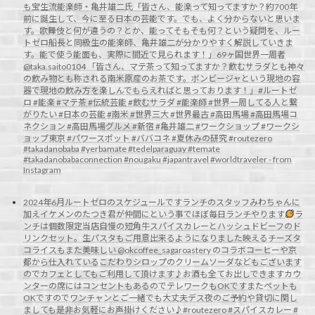
も宝生流能楽師・亀井雄二氏「皆さん、能楽って知ってますか？約700年
前に誕生して、今に至る日本の芸能です。でも、よく分からないと思いま
す。歌舞伎と何が違うの？とか、能ってそもそも何？という疑問を、ルー
トゼロ船長と同級生の能楽師、亀井雄二が分かりやすく解説していきま
す。能で使う能面も、実際に間近で見られます！」69ヶ国世界一周者
@taka.saito0104 「皆さん、マテ茶って知ってますか？飲むサラダとも神々
の飲み物とも称される南米原産のお茶です。ボンビージャという現地の容
器で現地の飲み方を楽しんでもらえればと思っております！」#ルートゼ
ロ #能楽 #マテ茶 #伝統芸能 #飲むサラダ #能楽師 #世界一周してる人と繋
がりたい #日本の芸能 #南米 #世界三大 #世界最古 #高田馬場 #高田馬場コ
ネクション #高田馬場グルメ #新宿 #亀井雄二 #ワークショップ #ワークシ
ョップ東京 #パワースポット #ババコネ #夏休みの研究 #routezero
#takadanobaba #yerbamate #tedelparaguay #temate
#takadanobabaconnection #nougaku #japantravel #worldtraveler - from
Instagram
2024年6月ルートゼロのスケジュールですランチのスタッフみわちゃんに
加えイケメンのたつき君が仲間にという事でほぼ毎日ランチやります
ラ
ンチは個数限定当店自慢の短角牛スパイスカレーとハッシュドビーフのド
リンクセット。生パスタもご用意出来るようになりました映えるチーズタ
コライスもまた美味しい @okcoffee_sagaroastery のコラボコーヒーや京
都から仕入れているこだわりシロップのクリームソーダなどもございます
のでカフェとしてもご利用して頂けます♪お酒も全てお出しできますカウ
ンターの席にはコンセントもあるのでテレワークもOKですまたペットも
OKですのでワンチャンとご一緒でも大丈夫デス夜のご予約や貸切に関し
ましても是非お気軽にお声掛けください♪#routezero #スパイスカレー #