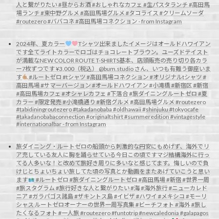
人と繋がりたい #昼からお酒 #おしゃれなカフェ #生パスタランチ #高田馬
場ランチ #東中野グルメ #高田馬場グルメ #タコライス #クリームソーダ
#routezero #ババコネ #高田馬場コネクション - from Instagram
2024年、夏カラー
Tシャツ出来ましたイメージはオールドハワイアン
です全てライトカラーでロゴはチョコレートブラウン。ユーズドテイスト
が満載なNEW COLOR ROUTE T-SHIRTS基本、店頭販売の売り切り各カラ
ー7枚ずつです ¥3,000（税込） @bum.studio さん、いつも有難う御座いま
す
#ルートゼロ #tシャツ #高田馬場コネクション #オリジナルtシャツ #
高田馬場 #サマーバージョン #オールドハワイアン #小滝橋 #新宿区 #新宿
#高田馬場カフェ #オシャレカフェ #下落合 #旅ダイニングルートゼロ #夏
カラー #限定発売 #小滝橋通り #新宿グルメ #高田馬場グルメ #routezero
#tabidiningroutezero #takadanobaba #oldhawaii #shinjuku #tokyocafe
#takadanobabaconnection #originaltshirt #summeredition #vintagestyle
#internationalbar - from Instagram
旅ダイニング・ルートゼロの船頭から
刺激的な円安にもめげず、海外でリ
ア充している友人に胸を踊らせている今日この頃ですマジ結構海外に行っ
てる人多いな！と改めて旅好き周りに多いなと感じてます。悔しいので負
けじとちょいちょい旅してた頃の写真とか動画をまたあげていこうと思い
ます
#ルートゼロ #旅ダイニングルートゼロ #高田馬場 #新宿 #世界一周
#旅スタグラム #旅行好きな人と繋がりたい #海 #海外旅行 #ニューカレド
ニア #ガラパゴス諸島 #ザキントス島 #イビザ #ハワイ #メキシコ #モーリ
シャス ルートゼロオーナーの世界一周写真集 #ビーチフォト #海外 #旅し
たくなるフォト #一人旅 #routezero #funtotrip #newcaledonia #galapagos