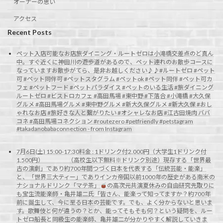
オーナーの思い
アクセス
Recent Posts
ペット入店可能なお店旅ダイニング・ルートゼロは小滝橋交差点のど真ん
中。すぐ近くに神田川の遊歩道があるので、ペット連れのお散歩コースに
なっていますお散歩がてら、是非お越しください♪♪#ルートゼロ #ペット
可 #ペット同伴可 #ペットスタグラム #ペットok #ペット同伴 #ペット可カ
フェ #ペットフード #ペットパラダイス #ペットのいる生活 #旅ダイニング
ルートゼロ #ビストロカフェ #高田馬場 #東中野 #下落合 #小滝橋 #大久保
グルメ #高田馬場グルメ #東中野グルメ #新大久保グルメ #新大久保 #おし
ゃれなお店 #旅好きな人と繋がりたい #オシャレなお店 #江古田焼肉 ババ
コネ #高田馬場コネクション #routezero #petfriendly #petstagram
#takadanobabaconnection - from Instagram
7月6日(土) 15:00-17:30料金 : 1ドリンク付2,000円（大学生1ドリンク付
1,500円） （高校生以下無料※ドリンク別途）現存する「世界最
古の演劇」であり約700年間つづく日本を代表する「伝統芸能・能楽」
と、「世界三大ティー」でありインカ帝国以前1000年の歴史がある南米の
ナショナルドリンク「マテ茶」
の高次元共演夏休みの自由研究先取りに
も宝生流能楽師・亀井雄二氏「皆さん、能楽って知ってますか？約700年
前に誕生して、今に至る日本の芸能です。でも、よく分からないと思いま
す。歌舞伎と何が違うの？とか、能ってそもそも何？という疑問を、ルー
トゼロ船長と同級生の能楽師、亀井雄二が分かりやすく解説していきま