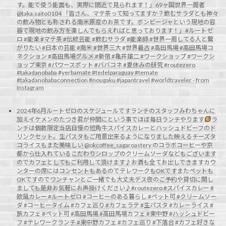
す。能で使う能面も、実際に間近で見られます！」69ヶ国世界一周者
@taka.saito0104 「皆さん、マテ茶って知ってますか？飲むサラダとも神々
の飲み物とも称される南米原産のお茶です。ボンビージャという現地の容
器で現地の飲み方を楽しんでもらえればと思っております！」#ルートゼ
ロ #能楽 #マテ茶 #伝統芸能 #飲むサラダ #能楽師 #世界一周してる人と繋
がりたい #日本の芸能 #南米 #世界三大 #世界最古 #高田馬場 #高田馬場コ
ネクション #高田馬場グルメ #新宿 #亀井雄二 #ワークショップ #ワークシ
ョップ東京 #パワースポット #ババコネ #夏休みの研究 #routezero
#takadanobaba #yerbamate #tedelparaguay #temate
#takadanobabaconnection #nougaku #japantravel #worldtraveler - from
Instagram
2024年6月ルートゼロのスケジュールですランチのスタッフみわちゃんに
加えイケメンのたつき君が仲間にという事でほぼ毎日ランチやります
ラ
ンチは個数限定当店自慢の短角牛スパイスカレーとハッシュドビーフのド
リンクセット。生パスタもご用意出来るようになりました映えるチーズタ
コライスもまた美味しい @okcoffee_sagaroastery のコラボコーヒーや京
都から仕入れているこだわりシロップのクリームソーダなどもございます
のでカフェとしてもご利用して頂けます♪お酒も全てお出しできますカウ
ンターの席にはコンセントもあるのでテレワークもOKですまたペットも
OKですのでワンチャンとご一緒でも大丈夫デス夜のご予約や貸切に関し
ましても是非お気軽にお声掛けください♪#routezero #スパイスカレー #
欧風カレー #ルートゼロ #コーヒーのある暮らし #ペット可 #クリームソー
ダ #コーヒータイム #カフェ巡り #カフェラテ #生パスタ #カレーライス #
旅カフェ #ペット可 #高田馬場 #高田馬場カフェ #東中野 #ハッシュドビー
フ #テレワークランチ #東中野カフェ #カフェ巡り #下落合 #カフェ好きな