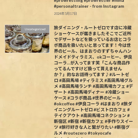
#prowrestling #prowrestler #mma
#personaltrainer - from Instagram
2024年5月17日
旅ダイニング・ルートゼロです️店に冷蔵
Uncategorized
ショーケースが届きましたそこでご近所
でデザートなどを扱っているお店とコラ
ボ商品を扱いたいと思ってます！今は世
界のビール、はまおりのすずちゃんハン
ドメイドティラミス、okコーヒー、伊良
コーラ…が入ってます笑「こんな商品作
ってるんですけど扱って貰えません
か？」的なお話待ってます♪#ルートゼ
ロ #高田馬場 #ティラミス #高田馬場グル
メ #高田馬場ランチ #高田馬場カフェ #デ
ザート #高田馬場ディナー #冷蔵ショー
ケース #コラボ商品 #世界のビール
#okcoffee #伊良コーラ #はまおり #旅ダ
イニングルートゼロ #ビストロカフェ #
テイクアウト #高田馬場コネクション #
新宿区 #新宿 #新宿カフェ #手作りスイー
ツ #旅行好きな人と繋がりたい #新宿グ
ルメ #routezero #tokyocafe