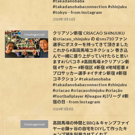
#takadanobaba
#takadanobabaconnection #shinjuku
#tokyo - from Instagram
2024年5月16日
クリアソン新宿 CRIACAO SHINJUKU
Uncategorized
@criacao_shinjuku の @sns710 ファン
選手にポスターを持ってきて頂きました️
これから#高田馬場コネクション 巻き込
んで一緒に盛り上がっていけたらと思い
ます#ババコネ #高田馬場 #クリアソン新
宿 #サッカー #新宿区 #新宿 #地域密着 #
プロサッカー選手 #イチオシ新宿 #新宿
コネクション #takadanobaba
#takadanobabaconnection #shinjuku
#criacao #criacaoshinjuku #criação
#footballplayer #jleague #j3リーグ #新
宿の日 - from Instagram
2024年5月8日
高田馬場の仲間とBBQ＆キャンプファイ
Uncategorized
ヤー@鎌ヶ谷の自宅をDIYして作ったキ
ャンプ場を利用させてくれて