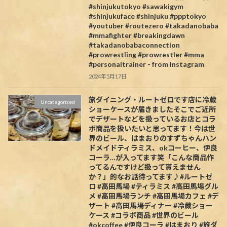
#shinjukutokyo #sawakigym
#shinjukuface #shinjuku #ppptokyo
#youtuber #routezero #takadanobaba
#mmafighter #breakingdawn
#takadanobabaconnection
#prowrestling #prowrestler #mma
#personaltrainer - from Instagram
2024年5月17日
旅ダイニング・ルートゼロです️店に冷蔵
Uncategorized
ショーケースが届きましたそこでご近所
でデザートなどを扱っているお店とコラ
ボ商品を扱いたいと思ってます！今は世
界のビール、はまおりのすずちゃんハン
ドメイドティラミス、okコーヒー、伊良
コーラ…が入ってます笑「こんな商品作
ってるんですけど扱って貰えません
か？」的なお話待ってます♪#ルートゼ
ロ #高田馬場 #ティラミス #高田馬場グル
メ #高田馬場ランチ #高田馬場カフェ #デ
ザート #高田馬場ディナー #冷蔵ショー
ケース #コラボ商品 #世界のビール
#okcoffee #伊良コーラ #はまおり #旅ダ