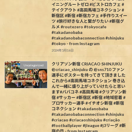
イニングルートゼロ #ビストロカフェ #
テイクアウト #高田馬場コネクション #
新宿区 #新宿 #新宿カフェ #手作りスイー
ツ #旅行好きな人と繋がりたい #新宿グ
ルメ #routezero #tokyocafe
#takadanobaba
#takadanobabaconnection #shinjuku
#tokyo - from Instagram
2024年5月16日
クリアソン新宿 CRIACAO SHINJUKU
Uncategorized
@criacao_shinjuku の @sns710 ファン
選手にポスターを持ってきて頂きました️
これから#高田馬場コネクション 巻き込
んで一緒に盛り上がっていけたらと思い
ます#ババコネ #高田馬場 #クリアソン新
宿 #サッカー #新宿区 #新宿 #地域密着 #
プロサッカー選手 #イチオシ新宿 #新宿
コネクション #takadanobaba
#takadanobabaconnection #shinjuku
#criacao #criacaoshinjuku #criação
#footballplayer #jleague #j3リーグ #新
宿の日 - from Instagram