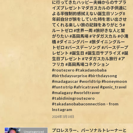
に行ってきたハッピー夫婦からのサプラ
イズプレゼントマダガスカルの子供達に
よる半強制的感拭えない誕生日ソング8
年前自分が旅をしていた時を思い出させ
てくれる楽しい旅の記録をありがとう#
ルートゼロ #世界一周 #旅好きな人と繋
がりたい #高田馬場 #マダガスカル #小滝
橋 #ダイニングバー #旅ダイニングルー
トゼロ #バースデーソング #バースデープ
レゼント #誕生日 #誕生日サプライズ #誕
生日プレゼント #マダガスカル旅行 #ア
フリカ #高田馬場コネクション
#routezero #takadanobaba
#birthdaysurprise #birthdaysong
#madagascar #worldtrip #honeymoon
#funtotrip #africatravel #genic_travel
#malagasy #worldtraver
#tabidiningroutezero
#takadanobabaconnection - from
Instagram
2024年5月18日
プロレスラー、パーソナルトレーナーと
Uncategorized