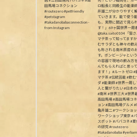
店 #江古田焼肉 ババコネ #高
何？という疑問を、ル
田馬場コネクション
ロ船長と同級生の能楽
#routezero #petfriendly
井雄二が分かりやすく
#petstagram
ていきます。能で使う
#takadanobabaconnection -
も、実際に間近で見ら
from Instagram
す！」69ヶ国世界一周
@taka.saito0104 「
マテ茶って知ってます
むサラダとも神々の飲
も称される南米原産の
す。ボンビージャとい
の容器で現地の飲み方
んでもらえればと思っ
ます！」#ルートゼロ #能
マテ茶 #伝統芸能 #飲
ダ #能楽師 #世界一周
人と繋がりたい #日本
#南米 #世界三大 #世界最
高田馬場 #高田馬場コ
ョン #高田馬場グルメ #
亀井雄二 #ワークショッ
ワークショップ東京 #
スポット #ババコネ #
の研究 #routezero
#takadanobaba #yerbam