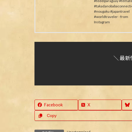
#tedelparaguay #temat
#takadanobabaconnecti
#nougaku #japantravel
#worldtraveler - from
Instagram
＼ 最新
Facebook
X
Copy
Uncategorized