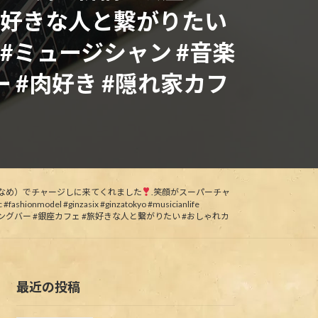
#旅好きな人と繋がりたい
#ミュージシャン #音楽
 #肉好き #隠れ家カフ
（ご飯少なめ）でチャージしに来てくれました
.笑顔がスーパーチャ
 #fashionmodel #ginzasix #ginzatokyo #musicianlife
 #ダイニングバー #銀座カフェ #旅好きな人と繋がりたい #おしゃれカ
最近の投稿