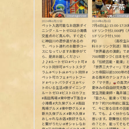
Uncategorized
Uncatego
2024年6月22日
2024年6月6日
ペット入店可能なお店旅ダイ
7月6日(土) 15:00-17:30
ニング・ルートゼロは小滝橋
1ドリンク付2,000円（
交差点のど真ん中。すぐ近く
1ドリンク付1,500
に神田川の遊歩道があるの
円） （高校生以
で、ペット連れのお散歩コー
料※ドリンク別途）現
スになっていますお散歩がて
「世界最古の演劇」で
ら、是非お越しください
700年間つづく日本を
♪♪#ルートゼロ #ペット可 #
る「伝統芸能・能楽」
ペット同伴可 #ペットスタグ
「世界三大ティー」で
ラム #ペットok #ペット同伴 #
ンカ帝国以前1000年の
ペット可カフェ #ペットフー
ある南米のナショナル
ド #ペットパラダイス #ペッ
ク「マテ茶」
の高次
トのいる生活 #旅ダイニング
夏休みの自由研究先取
ルートゼロ #ビストロカフェ
宝生流能楽師・亀井雄
#高田馬場 #東中野 #下落合 #
「皆さん、能楽って知
小滝橋 #大久保グルメ #高田
すか？約700年前に誕
馬場グルメ #東中野グルメ #
て、今に至る日本の芸
新大久保グルメ #新大久保 #
す。でも、よく分から
おしゃれなお店 #旅好きな人
思います。歌舞伎と何
と繋がりたい #オシャレなお
の？とか、能ってそも