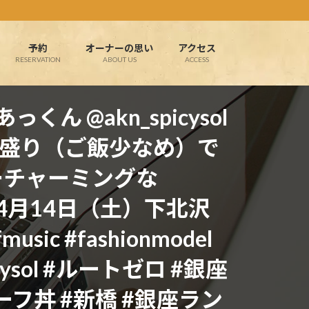
予約
オーナーの思い
アクセス
RESERVATION
ABOUT US
ACCESS
くん @akn_spicysol
盛り（ご飯少なめ）で
ーチャーミングな
….4月14日（土）下北沢
rfmusic #fashionmodel
 #spicysol #ルートゼロ #銀座
ーフ丼 #新橋 #銀座ラン