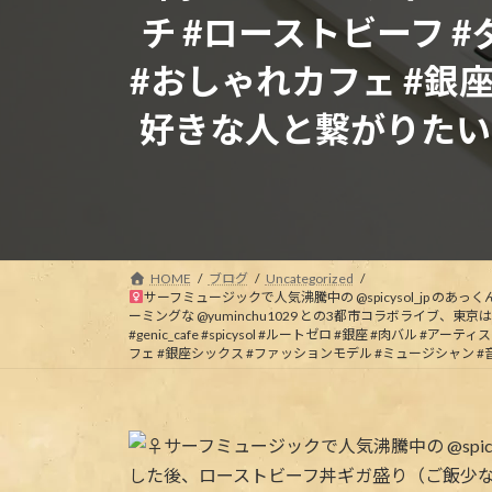
チ #ローストビーフ 
#おしゃれカフェ #銀
好きな人と繋がりたい 
HOME
ブログ
Uncategorized
サーフミュージックで人気沸騰中の @spicysol_jp の
ーミングな @yuminchu1029 との3都市コラボライブ、東京は…
#genic_cafe #spicysol #ルートゼロ #銀座 #肉バ
フェ #銀座シックス #ファッションモデル #ミュージシャン 