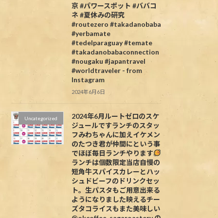
京 #パワースポット #ババコ
ネ #夏休みの研究
#routezero #takadanobaba
#yerbamate
#tedelparaguay #temate
#takadanobabaconnection
#nougaku #japantravel
#worldtraveler - from
Instagram
2024年6月6日
2024年6月ルートゼロのスケ
Uncategorized
ジュールですランチのスタッ
フみわちゃんに加えイケメン
のたつき君が仲間にという事
でほぼ毎日ランチやります
ランチは個数限定当店自慢の
短角牛スパイスカレーとハッ
シュドビーフのドリンクセッ
ト。生パスタもご用意出来る
ようになりました映えるチー
ズタコライスもまた美味しい
@okcoffee_sagaroastery の