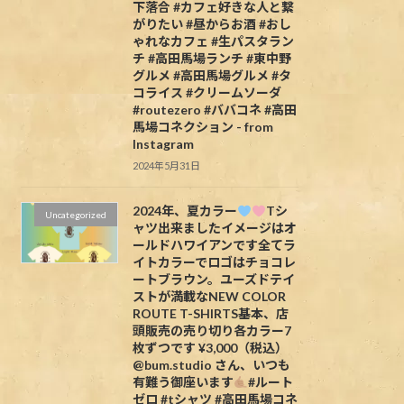
下落合 #カフェ好きな人と繋
がりたい #昼からお酒 #おし
ゃれなカフェ #生パスタラン
チ #高田馬場ランチ #東中野
グルメ #高田馬場グルメ #タ
コライス #クリームソーダ
#routezero #ババコネ #高田
馬場コネクション - from
Instagram
2024年5月31日
2024年、夏カラー
Tシ
Uncategorized
ャツ出来ましたイメージはオ
ールドハワイアンです全てラ
イトカラーでロゴはチョコレ
ートブラウン。ユーズドテイ
ストが満載なNEW COLOR
ROUTE T-SHIRTS基本、店
頭販売の売り切り各カラー7
枚ずつです ¥3,000（税込）
@bum.studio さん、いつも
有難う御座います
#ルート
ゼロ #tシャツ #高田馬場コネ