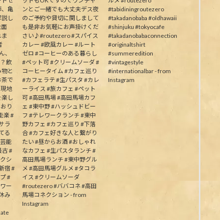
ートゼ
ットもOKですのでワンチャ
ルメ #routezero
師、亀
ンとご一緒でも大丈夫デス夜
#tabidiningroutezero
解説し
のご予約や貸切に関しまして
#takadanobaba #oldhawaii
能面
も是非お気軽にお声掛けくだ
#shinjuku #tokyocafe
れま
さい♪#routezero #スパイス
#takadanobabaconnection
者
カレー #欧風カレー #ルート
#originaltshirt
皆さん、
ゼロ #コーヒーのある暮らし
#summeredition
か？飲
#ペット可 #クリームソーダ #
#vintagestyle
み物と
コーヒータイム #カフェ巡り
#internationalbar - from
お茶で
#カフェラテ #生パスタ #カレ
Instagram
う現地
ーライス #旅カフェ #ペット
を楽し
可 #高田馬場 #高田馬場カフ
ており
ェ #東中野 #ハッシュドビー
楽 #
フ #テレワークランチ #東中
むサラ
野カフェ #カフェ巡り #下落
してる
合 #カフェ好きな人と繋がり
の芸能
たい #昼からお酒 #おしゃれ
古 #
なカフェ #生パスタランチ #
ネクシ
高田馬場ランチ #東中野グル
新宿 #
メ #高田馬場グルメ #タコラ
プ #
イス #クリームソーダ
パワー
#routezero #ババコネ #高田
夏休み
馬場コネクション - from
Instagram
ate