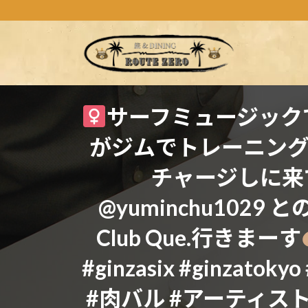
コ
ナ
ン
ビ
テ
ゲ
ン
ー
ツ
シ
へ
ョ
ス
ン
サーフミュージックで人気沸
キ
に
がジムでトレーニン
ッ
移
プ
動
チャージしに来
@yuminchu102
Club Que.行きまーす
#ginzasix #ginzatoky
#肉バル #アーティスト