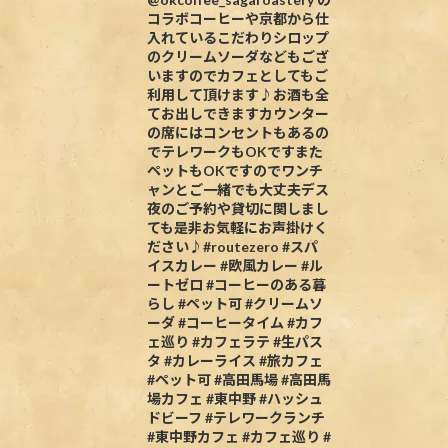
コラボコーヒーや京都から仕
入れているこだわりシロップ
のクリームソーダなどもござ
いますのでカフェとしてもご
利用して頂けます♪お酒も全
てお出しできますカウンター
の席にはコンセントもあるの
でテレワークもOKですまた
ペットもOKですのでワンチ
ャンとご一緒でも大丈夫デス
夜のご予約や貸切に関しまし
ても是非お気軽にお声掛けく
ださい♪#routezero #スパ
イスカレー #欧風カレー #ル
ートゼロ #コーヒーのある暮
らし #ペット可 #クリームソ
ーダ #コーヒータイム #カフ
ェ巡り #カフェラテ #生パス
タ #カレーライス #旅カフェ
#ペット可 #高田馬場 #高田馬
場カフェ #東中野 #ハッシュ
ドビーフ #テレワークランチ
#東中野カフェ #カフェ巡り #