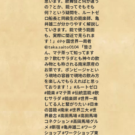
思います。歌舞伎と何が違う
の？とか、能ってそもそも
何？という疑問を、ルートゼ
ロ船長と同級生の能楽師、亀
井雄二が分かりやすく解説し
ていきます。能で使う能面
も、実際に間近で見られま
す！」69ヶ国世界一周者
@taka.saito0104 「皆さ
ん、マテ茶って知ってます
か？飲むサラダとも神々の飲
み物とも称される南米原産の
お茶です。ボンビージャとい
う現地の容器で現地の飲み方
を楽しんでもらえればと思っ
ております！」#ルートゼロ
#能楽 #マテ茶 #伝統芸能 #飲
むサラダ #能楽師 #世界一周
してる人と繋がりたい #日本
の芸能 #南米 #世界三大 #世
界最古 #高田馬場 #高田馬場
コネクション #高田馬場グル
メ #新宿 #亀井雄二 #ワーク
ショップ #ワークショップ東