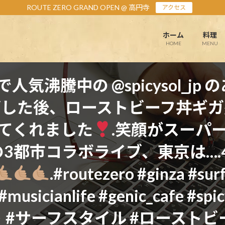
ROUTE ZERO GRAND OPEN @ 高円寺
アクセス
ホーム
料理
HOME
MENU
騰中の @spicysol_jp のあっ
グした後、ローストビーフ丼ギガ
てくれました
.笑顔がスーパ
9 との3都市コラボライブ、東京は
.#routezero #ginza #su
o #musicianlife #genic_cafe
 #サーフスタイル #ローストビ