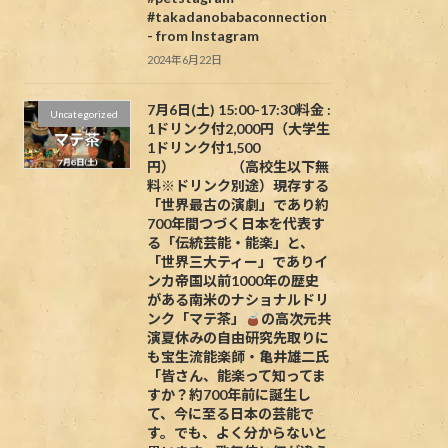
#takadanobabaconnection
- from Instagram
2024年6月22日
7月6日(土) 15:00-17:30料金 :
Uncategorized
1ドリンク付2,000円（大学生
1ドリンク付1,500
円） （高校生以下無
料※ドリンク別途）現存する
「世界最古の演劇」であり約
700年間つづく日本を代表す
る「伝統芸能・能楽」と、
「世界三大ティー」でありイ
ンカ帝国以前1000年の歴史
がある南米のナショナルドリ
ンク「マテ茶」
の高次元共
演夏休みの自由研究先取りに
も宝生流能楽師・亀井雄二氏
「皆さん、能楽って知ってま
すか？約700年前に誕生し
て、今に至る日本の芸能で
す。でも、よく分からないと