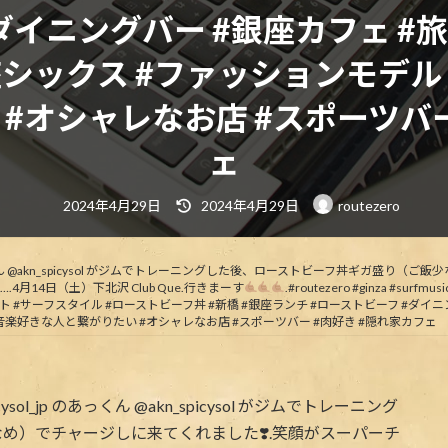
#ダイニングバー #銀座カフェ 
座シックス #ファッションモデル 
#オシャレなお店 #スポーツバー
ェ
最
2024年4月29日
2024年4月29日
routezero
終
更
新
日
時
あっくん @akn_spicysol がジムでトレーニングした後、ローストビーフ丼ギガ盛り
:
.4月14日（土）下北沢 Club Que.行きまーす
.#routezero #ginza #surfmusic
ル #アーティスト #サーフスタイル #ローストビーフ丼 #新橋 #銀座ランチ #ローストビーフ
#音楽好きな人と繋がりたい #オシャレなお店 #スポーツバー #肉好き #隠れ家カフェ