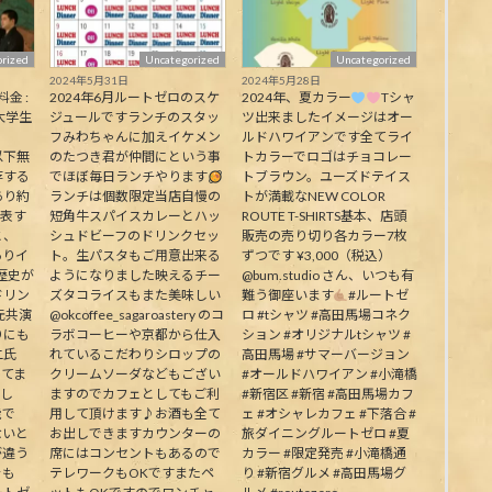
rized
Uncategorized
Uncategorized
2024年5月31日
2024年5月28日
料金 :
2024年6月ルートゼロのスケ
2024年、夏カラー
Tシャ
大学生
ジュールですランチのスタッ
ツ出来ましたイメージはオー
フみわちゃんに加えイケメン
ルドハワイアンです全てライ
下無
のたつき君が仲間にという事
トカラーでロゴはチョコレー
存する
でほぼ毎日ランチやります
トブラウン。ユーズドテイス
あり約
ランチは個数限定当店自慢の
トが満載なNEW COLOR
代表す
短角牛スパイスカレーとハッ
ROUTE T-SHIRTS基本、店頭
と、
シュドビーフのドリンクセッ
販売の売り切り各カラー7枚
ありイ
ト。生パスタもご用意出来る
ずつです ¥3,000（税込）
歴史が
ようになりました映えるチー
@bum.studio さん、いつも有
ドリン
ズタコライスもまた美味しい
難う御座います
#ルートゼ
元共演
@okcoffee_sagaroastery のコ
ロ #tシャツ #高田馬場コネク
りにも
ラボコーヒーや京都から仕入
ション #オリジナルtシャツ #
二氏
れているこだわりシロップの
高田馬場 #サマーバージョン
ってま
クリームソーダなどもござい
#オールドハワイアン #小滝橋
生し
ますのでカフェとしてもご利
#新宿区 #新宿 #高田馬場カフ
能で
用して頂けます♪お酒も全て
ェ #オシャレカフェ #下落合 #
ないと
お出しできますカウンターの
旅ダイニングルートゼロ #夏
が違う
席にはコンセントもあるので
カラー #限定発売 #小滝橋通
そも
テレワークもOKですまたペ
り #新宿グルメ #高田馬場グ