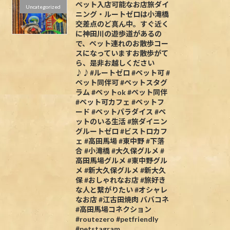
ペット入店可能なお店旅ダイ
Uncategorized
ニング・ルートゼロは小滝橋
交差点のど真ん中。すぐ近く
に神田川の遊歩道があるの
で、ペット連れのお散歩コー
スになっていますお散歩がて
ら、是非お越しください
♪♪#ルートゼロ #ペット可 #
ペット同伴可 #ペットスタグ
ラム #ペットok #ペット同伴
#ペット可カフェ #ペットフ
ード #ペットパラダイス #ペ
ットのいる生活 #旅ダイニン
グルートゼロ #ビストロカフ
ェ #高田馬場 #東中野 #下落
合 #小滝橋 #大久保グルメ #
高田馬場グルメ #東中野グル
メ #新大久保グルメ #新大久
保 #おしゃれなお店 #旅好き
な人と繋がりたい #オシャレ
なお店 #江古田焼肉 ババコネ
#高田馬場コネクション
#routezero #petfriendly
#petstagram