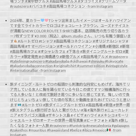
場ランチ #東中野グルメ #高田馬場グルメ #タコライス #クリームソーダ
#routezero #ババコネ #高田馬場コネクション - from Instagram
2024年、夏カラー
Tシャツ出来ましたイメージはオールドハワイアン
です全てライトカラーでロゴはチョコレートブラウン。ユーズドテイスト
が満載なNEW COLOR ROUTE T-SHIRTS基本、店頭販売の売り切り各カラ
ー7枚ずつです ¥3,000（税込） @bum.studio さん、いつも有難う御座いま
す
#ルートゼロ #tシャツ #高田馬場コネクション #オリジナルtシャツ #
高田馬場 #サマーバージョン #オールドハワイアン #小滝橋 #新宿区 #新宿
#高田馬場カフェ #オシャレカフェ #下落合 #旅ダイニングルートゼロ #夏
カラー #限定発売 #小滝橋通り #新宿グルメ #高田馬場グルメ #routezero
#tabidiningroutezero #takadanobaba #oldhawaii #shinjuku #tokyocafe
#takadanobabaconnection #originaltshirt #summeredition #vintagestyle
#internationalbar - from Instagram
旅ダイニング・ルートゼロの船頭から
刺激的な円安にもめげず、海外でリ
ア充している友人に胸を踊らせている今日この頃ですマジ結構海外に行っ
てる人多いな！と改めて旅好き周りに多いなと感じてます。悔しいので負
けじとちょいちょい旅してた頃の写真とか動画をまたあげていこうと思い
ます
#ルートゼロ #旅ダイニングルートゼロ #高田馬場 #新宿 #世界一周
#旅スタグラム #旅行好きな人と繋がりたい #海 #海外旅行 #ニューカレド
ニア #ガラパゴス諸島 #ザキントス島 #イビザ #ハワイ #メキシコ #モーリ
シャス ルートゼロオーナーの世界一周写真集 #ビーチフォト #海外 #旅し
たくなるフォト #一人旅 #routezero #funtotrip #newcaledonia #galapagos
#zakinthos #mauritius #hawaiiisland #belize #ibiza #mexico
- from
Instagram