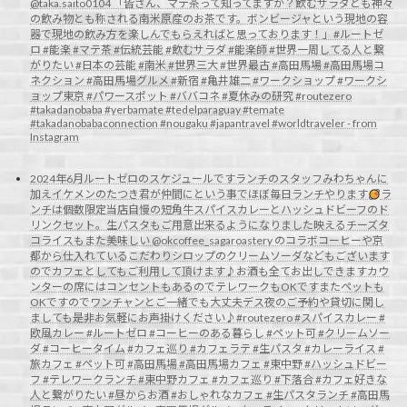
@taka.saito0104 「皆さん、マテ茶って知ってますか？飲むサラダとも神々
の飲み物とも称される南米原産のお茶です。ボンビージャという現地の容
器で現地の飲み方を楽しんでもらえればと思っております！」#ルートゼ
ロ #能楽 #マテ茶 #伝統芸能 #飲むサラダ #能楽師 #世界一周してる人と繋
がりたい #日本の芸能 #南米 #世界三大 #世界最古 #高田馬場 #高田馬場コ
ネクション #高田馬場グルメ #新宿 #亀井雄二 #ワークショップ #ワークシ
ョップ東京 #パワースポット #ババコネ #夏休みの研究 #routezero
#takadanobaba #yerbamate #tedelparaguay #temate
#takadanobabaconnection #nougaku #japantravel #worldtraveler - from
Instagram
2024年6月ルートゼロのスケジュールですランチのスタッフみわちゃんに
加えイケメンのたつき君が仲間にという事でほぼ毎日ランチやります
ラ
ンチは個数限定当店自慢の短角牛スパイスカレーとハッシュドビーフのド
リンクセット。生パスタもご用意出来るようになりました映えるチーズタ
コライスもまた美味しい @okcoffee_sagaroastery のコラボコーヒーや京
都から仕入れているこだわりシロップのクリームソーダなどもございます
のでカフェとしてもご利用して頂けます♪お酒も全てお出しできますカウ
ンターの席にはコンセントもあるのでテレワークもOKですまたペットも
OKですのでワンチャンとご一緒でも大丈夫デス夜のご予約や貸切に関し
ましても是非お気軽にお声掛けください♪#routezero #スパイスカレー #
欧風カレー #ルートゼロ #コーヒーのある暮らし #ペット可 #クリームソー
ダ #コーヒータイム #カフェ巡り #カフェラテ #生パスタ #カレーライス #
旅カフェ #ペット可 #高田馬場 #高田馬場カフェ #東中野 #ハッシュドビー
フ #テレワークランチ #東中野カフェ #カフェ巡り #下落合 #カフェ好きな
人と繋がりたい #昼からお酒 #おしゃれなカフェ #生パスタランチ #高田馬