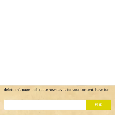
night, and this is my website. I live in Los Angeles, have a
great dog named Jack, and I like piña coladas. (And gettin'
caught in the rain.)
...or something like this:
The XYZ Doohickey Company was founded in 1971, and has
been providing quality doohickeys to the public ever since.
Located in Gotham City, XYZ employs over 2,000 people
and does all kinds of awesome things for the Gotham
community.
As a new WordPress user, you should go to
your dashboard
to
delete this page and create new pages for your content. Have fun!
検
索: