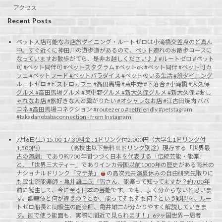
アクセス
Recent Posts
ペット入店可能なお店旅ダイニング・ルートゼロは小滝橋交差点のど真ん
中。すぐ近くに神田川の遊歩道があるので、ペット連れのお散歩コースに
なっていますお散歩がてら、是非お越しください♪♪#ルートゼロ #ペット
可 #ペット同伴可 #ペットスタグラム #ペットok #ペット同伴 #ペット可カ
フェ #ペットフード #ペットパラダイス #ペットのいる生活 #旅ダイニング
ルートゼロ #ビストロカフェ #高田馬場 #東中野 #下落合 #小滝橋 #大久保
グルメ #高田馬場グルメ #東中野グルメ #新大久保グルメ #新大久保 #おし
ゃれなお店 #旅好きな人と繋がりたい #オシャレなお店 #江古田焼肉 ババ
コネ #高田馬場コネクション #routezero #petfriendly #petstagram
#takadanobabaconnection - from Instagram
7月6日(土) 15:00-17:30料金 : 1ドリンク付2,000円（大学生1ドリンク付
1,500円） （高校生以下無料※ドリンク別途）現存する「世界最
古の演劇」であり約700年間つづく日本を代表する「伝統芸能・能楽」
と、「世界三大ティー」でありインカ帝国以前1000年の歴史がある南米の
ナショナルドリンク「マテ茶」
の高次元共演夏休みの自由研究先取りに
も宝生流能楽師・亀井雄二氏「皆さん、能楽って知ってますか？約700年
前に誕生して、今に至る日本の芸能です。でも、よく分からないと思いま
す。歌舞伎と何が違うの？とか、能ってそもそも何？という疑問を、ルー
トゼロ船長と同級生の能楽師、亀井雄二が分かりやすく解説していきま
す。能で使う能面も、実際に間近で見られます！」69ヶ国世界一周者