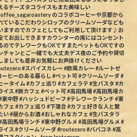
えるチーズタコライスもまた美味しい
coffee_sagaroastery のコラボコーヒーや京都から
れているこだわりシロップのクリームソーダなども
いますのでカフェとしてもご利用して頂けます♪お
全てお出しできますカウンターの席にはコンセント
るのでテレワークもOKですまたペットもOKですの
ンチャンとご一緒でも大丈夫デス夜のご予約や貸切
しましても是非お気軽にお声掛けください
outezero #スパイスカレー #欧風カレー #ルートゼ
#コーヒーのある暮らし #ペット可 #クリームソーダ #
ヒータイム #カフェ巡り #カフェラテ #生パスタ #カ
ライス #旅カフェ #ペット可 #高田馬場 #高田馬場カ
 #東中野 #ハッシュドビーフ #テレワークランチ #東
カフェ #カフェ巡り #下落合 #カフェ好きな人と繋
たい #昼からお酒 #おしゃれなカフェ #生パスタラ
 #高田馬場ランチ #東中野グルメ #高田馬場グルメ #
イス #クリームソーダ #routezero #ババコネ #高
コネクション - from Instagram