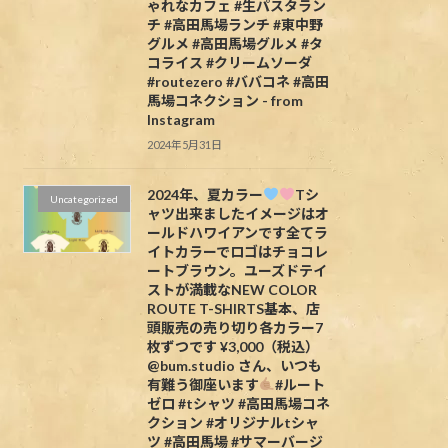
ゃれなカフェ #生パスタラン
チ #高田馬場ランチ #東中野
グルメ #高田馬場グルメ #タ
コライス #クリームソーダ
#routezero #ババコネ #高田
馬場コネクション - from
Instagram
2024年5月31日
2024年、夏カラー
Tシ
Uncategorized
ャツ出来ましたイメージはオ
ールドハワイアンです全てラ
イトカラーでロゴはチョコレ
ートブラウン。ユーズドテイ
ストが満載なNEW COLOR
ROUTE T-SHIRTS基本、店
頭販売の売り切り各カラー7
枚ずつです ¥3,000（税込）
@bum.studio さん、いつも
有難う御座います
#ルート
ゼロ #tシャツ #高田馬場コネ
クション #オリジナルtシャ
ツ #高田馬場 #サマーバージ