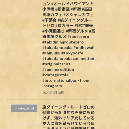
ョン #オールドハワイアン #
小滝橋 #新宿区 #新宿 #高田
馬場カフェ #オシャレカフェ
#下落合 #旅ダイニングルー
トゼロ #夏カラー #限定発売
#小滝橋通り #新宿グルメ #高
田馬場グルメ #routezero
#tabidiningroutezero
#takadanobaba #oldhawaii
#shinjuku #tokyocafe
#takadanobabaconnection
#originaltshirt
#summeredition
#vintagestyle
#internationalbar - from
Instagram
2024年5月28日
旅ダイニング・ルートゼロの
Uncategorized
船頭から
刺激的な円安にもめ
げず、海外でリア充している
友人に胸を踊らせている今日
この頃ですマジ結構海外に行