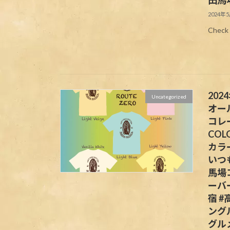
2024年
Check 
20
Uncategorized
オー
コレ
COL
カラー
いつ
馬場
ーバ
宿 
ング
グルメ