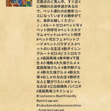
交差点のど真ん中。すぐ近く
に神田川の遊歩道があるの
で、ペット連れのお散歩コー
スになっていますお散歩がて
ら、是非お越しください
♪♪#ルートゼロ #ペット可 #
ペット同伴可 #ペットスタグ
ラム #ペットok #ペット同伴
#ペット可カフェ #ペットフ
ード #ペットパラダイス #ペ
ットのいる生活 #旅ダイニン
グルートゼロ #ビストロカフ
ェ #高田馬場 #東中野 #下落
合 #小滝橋 #大久保グルメ #
高田馬場グルメ #東中野グル
メ #新大久保グルメ #新大久
保 #おしゃれなお店 #旅好き
な人と繋がりたい #オシャレ
なお店 #江古田焼肉 ババコネ
#高田馬場コネクション
#routezero #petfriendly
#petstagram
#takadanobabaconnection
- from Instagram