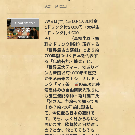
2024年6月22日
7月6日(土) 15:00-17:30料金 :
Uncategorized
1ドリンク付2,000円（大学生
1ドリンク付1,500
円） （高校生以下無
料※ドリンク別途）現存する
「世界最古の演劇」であり約
700年間つづく日本を代表す
る「伝統芸能・能楽」と、
「世界三大ティー」でありイ
ンカ帝国以前1000年の歴史
がある南米のナショナルドリ
ンク「マテ茶」
の高次元共
演夏休みの自由研究先取りに
も宝生流能楽師・亀井雄二氏
「皆さん、能楽って知ってま
すか？約700年前に誕生し
て、今に至る日本の芸能で
す。でも、よく分からないと
思います。歌舞伎と何が違う
の？とか、能ってそもそも