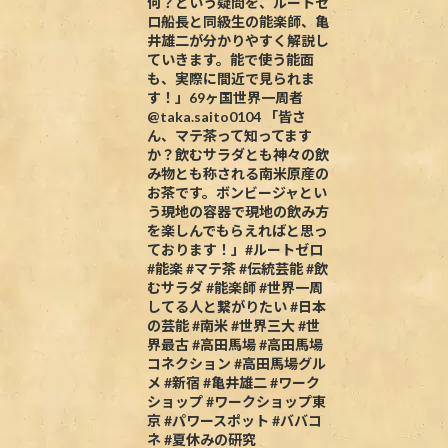
何？という疑問を、ルートゼ
ロ船長と同級生の能楽師、亀
井雄二が分かりやすく解説し
ていきます。能で使う能面
も、実際に間近で見られま
す！」69ヶ国世界一周者
@taka.saito0104 「皆さ
ん、マテ茶って知ってます
か？飲むサラダとも神々の飲
み物とも称される南米原産の
お茶です。ボンビージャとい
う現地の容器で現地の飲み方
を楽しんでもらえればと思っ
ております！」#ルートゼロ
#能楽 #マテ茶 #伝統芸能 #飲
むサラダ #能楽師 #世界一周
してる人と繋がりたい #日本
の芸能 #南米 #世界三大 #世
界最古 #高田馬場 #高田馬場
コネクション #高田馬場グル
メ #新宿 #亀井雄二 #ワーク
ショップ #ワークショップ東
京 #パワースポット #ババコ
ネ #夏休みの研究