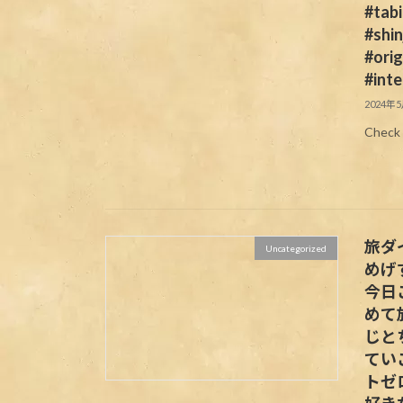
#tab
#shi
#orig
#inte
2024年
Check 
旅ダ
Uncategorized
めげ
今日
めて
じと
てい
トゼロ