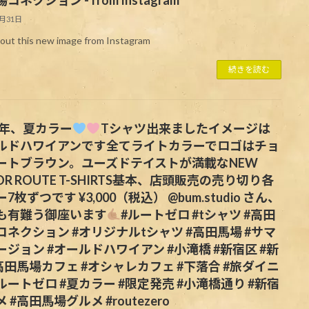
5月31日
out this new image from Instagram
続きを読む
24年、夏カラー
Tシャツ出来ましたイメージは
ルドハワイアンです全てライトカラーでロゴはチョ
ートブラウン。ユーズドテイストが満載なNEW
OR ROUTE T-SHIRTS基本、店頭販売の売り切り各
7枚ずつです ¥3,000（税込） @bum.studio さん、
も有難う御座います
#ルートゼロ #tシャツ #高田
コネクション #オリジナルtシャツ #高田馬場 #サマ
ージョン #オールドハワイアン #小滝橋 #新宿区 #新
#高田馬場カフェ #オシャレカフェ #下落合 #旅ダイニ
ルートゼロ #夏カラー #限定発売 #小滝橋通り #新宿
 #高田馬場グルメ #routezero