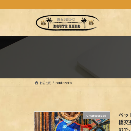
コ
ナ
ン
ビ
テ
ゲ
ン
ー
ツ
シ
へ
ョ
ス
ン
キ
に
ッ
移
プ
動
HOME
routezero
ペッ
Uncategorized
橋交
ので