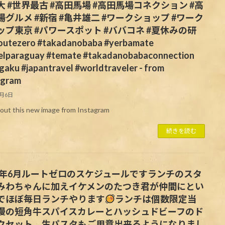
大 #世界最古 #高田馬場 #高田馬場コネクション #高
場グルメ #新宿 #亀井雄二 #ワークショップ #ワーク
ップ東京 #パワースポット #ババコネ #夏休みの研
outezero #takadanobaba #yerbamate
elparaguay #temate #takadanobabaconnection
aku #japantravel #worldtraveler - from
agram
6月6日
out this new image from Instagram
続きを読む
24年6月ルートゼロのスケジュールですランチのスタ
みわちゃんに加えイケメンのたつき君が仲間にとい
でほぼ毎日ランチやります
ランチは個数限定当
慢の短角牛スパイスカレーとハッシュドビーフのド
クセット。生パスタもご用意出来るようになりまし