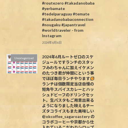
#routezero #takadanobaba
#yerbamate
#tedelparaguay #temate
#takadanobabaconnection
#nougaku #japantravel
#worldtraveler - from
Instagram
2024年6月6日
2024年6月ルートゼロのスケ
Uncategorized
ジュールですランチのスタッ
フみわちゃんに加えイケメン
のたつき君が仲間にという事
でほぼ毎日ランチやります
ランチは個数限定当店自慢の
短角牛スパイスカレーとハッ
シュドビーフのドリンクセッ
ト。生パスタもご用意出来る
ようになりました映えるチー
ズタコライスもまた美味しい
@okcoffee_sagaroastery の
コラボコーヒーや京都から仕
入れているこだわりシロップ