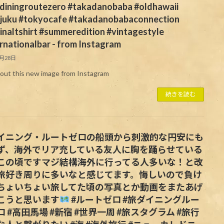
idiningroutezero #takadanobaba #oldhawaii
njuku #tokyocafe #takadanobabaconnection
inaltshirt #summeredition #vintagestyle
rnationalbar - from Instagram
5月28日
out this new image from Instagram
続きを読む
イニング・ルートゼロの船頭から
刺激的な円安にも
ず、海外でリア充している友人に胸を踊らせている
この頃ですマジ結構海外に行ってる人多いな！と改
旅好き周りに多いなと感じてます。悔しいので負け
ちょいちょい旅してた頃の写真とか動画をまたあげ
こうと思います
#ルートゼロ #旅ダイニングルー
 #高田馬場 #新宿 #世界一周 #旅スタグラム #旅行