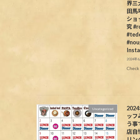
界三
田馬
ショ
究 #r
#ted
#noug
Inst
2024年
Check 
20
Uncategorized
ッフ
う事
店自
リン