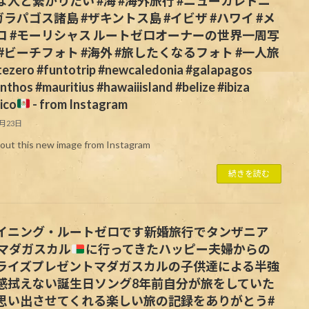
な人と繋がりたい #海 #海外旅行 #ニューカレドニ
ガラパゴス諸島 #ザキントス島 #イビザ #ハワイ #メ
コ #モーリシャス ルートゼロオーナーの世界一周写
 #ビーチフォト #海外 #旅したくなるフォト #一人旅
tezero #funtotrip #newcaledonia #galapagos
nthos #mauritius #hawaiiisland #belize #ibiza
ico
- from Instagram
5月23日
out this new image from Instagram
続きを読む
イニング・ルートゼロです
新婚旅行でタンザニア
マダガスカル
に行ってきたハッピー夫婦からの
ライズプレゼントマダガスカルの子供達による半強
感拭えない誕生日ソング8年前自分が旅をしていた
思い出させてくれる楽しい旅の記録をありがとう#