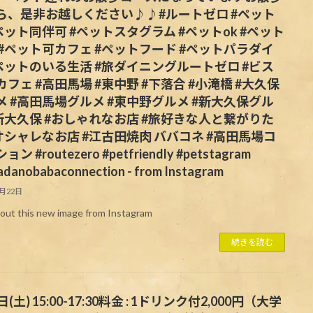
ら、是非お越しください♪♪#ルートゼロ #ペット
#ペット同伴可 #ペットスタグラム #ペットok #ペット
 #ペット可カフェ #ペットフード #ペットパラダイ
#ペットのいる生活 #旅ダイニングルートゼロ #ビス
フェ #高田馬場 #東中野 #下落合 #小滝橋 #大久保
メ #高田馬場グルメ #東中野グルメ #新大久保グル
#新大久保 #おしゃれなお店 #旅好きな人と繋がりた
#オシャレなお店 #江古田焼肉 ババコネ #高田馬場コ
ン #routezero #petfriendly #petstagram
adanobabaconnection - from Instagram
6月22日
out this new image from Instagram
続きを読む
日(土) 15:00-17:30料金 : 1ドリンク付2,000円（大学