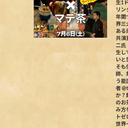
生1
リン
年間
界三
ある
共演
二氏
生し
いと
そも
師、
う能
者 @
か？
のお
み方
トゼロ
世界