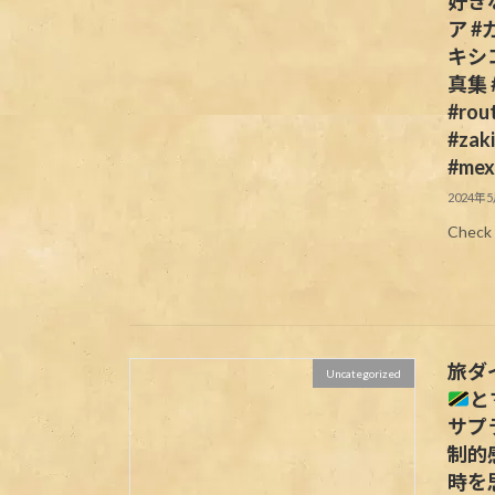
好き
ア #
キシ
真集
#rou
#zaki
#mex
2024年
Check 
旅ダ
Uncategorized
と
サプ
制的
時を