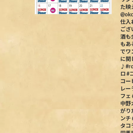
た映
@ok
仕入
ござ
酒も
もあ
でワ
に関
♪#r
ロ 
コー
レー
フェ
中野
がり
ンチ
タコラ
田馬場