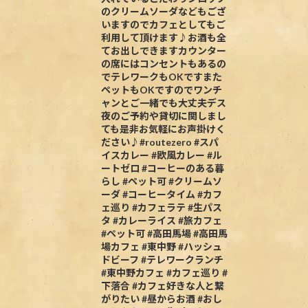
のクリームソーダなどもござ
いますのでカフェとしてもご
利用して頂けます♪お酒も全
てお出しできますカウンター
の席にはコンセントもあるの
でテレワークもOKですまた
ペットもOKですのでワンチ
ャンとご一緒でも大丈夫デス
夜のご予約や貸切に関しまし
ても是非お気軽にお声掛けく
ださい♪#routezero #スパ
イスカレー #欧風カレー #ル
ートゼロ #コーヒーのある暮
らし #ペット可 #クリームソ
ーダ #コーヒータイム #カフ
ェ巡り #カフェラテ #生パス
タ #カレーライス #旅カフェ
#ペット可 #高田馬場 #高田馬
場カフェ #東中野 #ハッシュ
ドビーフ #テレワークランチ
#東中野カフェ #カフェ巡り #
下落合 #カフェ好きな人と繋
がりたい #昼からお酒 #おし