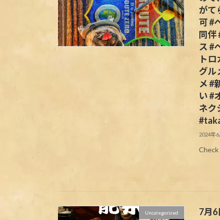
がて
可 
同伴
ス 
トロカ
グル
メ 
い 
ネクショ
#tak
2024年
Check 
7月6
Uncategorized