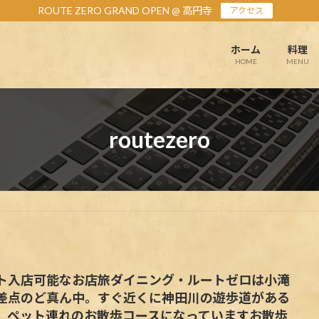
ROUTE ZERO GRAND OPEN @ 高円寺
アクセス
ホーム
料理
HOME
MENU
routezero
ト入店可能なお店旅ダイニング・ルートゼロは小滝
差点のど真ん中。すぐ近くに神田川の遊歩道がある
、ペット連れのお散歩コースになっていますお散歩