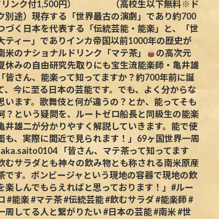
ドリンク付1,500円） （高校生以下無料※ド
ク別途）現存する「世界最古の演劇」であり約700
つづく日本を代表する「伝統芸能・能楽」と、「世
大ティー」でありインカ帝国以前1000年の歴史が
南米のナショナルドリンク「マテ茶」
の高次元
夏休みの自由研究先取りにも宝生流能楽師・亀井雄
「皆さん、能楽って知ってますか？約700年前に誕
て、今に至る日本の芸能です。でも、よく分からな
思います。歌舞伎と何が違うの？とか、能ってそも
何？という疑問を、ルートゼロ船長と同級生の能楽
亀井雄二が分かりやすく解説していきます。能で使
面も、実際に間近で見られます！」69ヶ国世界一周
taka.saito0104 「皆さん、マテ茶って知ってます
飲むサラダとも神々の飲み物とも称される南米原産
茶です。ボンビージャという現地の容器で現地の飲
を楽しんでもらえればと思っております！」#ルー
 #能楽 #マテ茶 #伝統芸能 #飲むサラダ #能楽師 #
一周してる人と繋がりたい #日本の芸能 #南米 #世